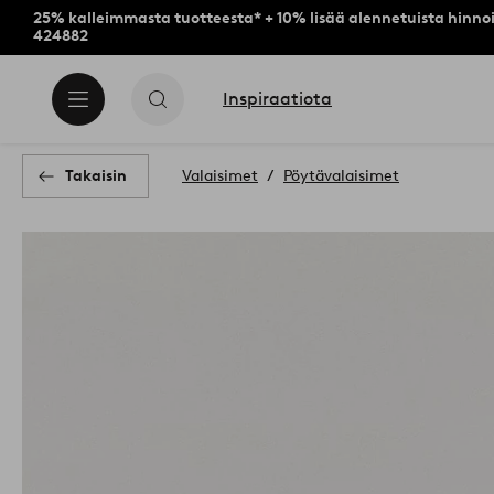
25% kalleimmasta tuotteesta* + 10% lisää alennetuista hinnoi
424882
Inspiraatiota
Takaisin
Valaisimet
Pöytävalaisimet