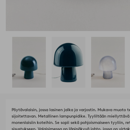
Pöytävalaisin, jossa lasinen jalka ja varjostin. Mukava muoto 
sijoitettavan. Metallinen lampunpidike. Tyyliltään miellyttäv
monenlaisiin koteihin. Se sopii sekä pohjoismaiseen tyyliin, r
sisustukseen. Valaisimessa on läpinäkyvä johto, jossa on virta