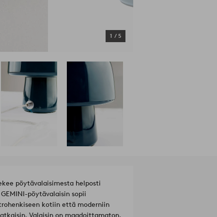
1
/
5
tekee pöytävalaisimesta helposti
ä GEMINI-pöytävalaisin sopii
etrohenkiseen kotiin että moderniin
katkaisin. Valaisin on maadoittamaton,