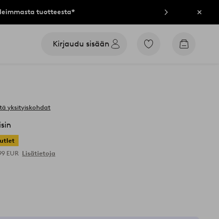
lleimmasta tuotteesta*
Sulje
Kirjaudu sisään
Siirry
Siirry
merkittyihin
ostoskori
suosikkituotteisiin
tä yksityiskohdat
sin
utlet
,99 EUR
Lisätietoja