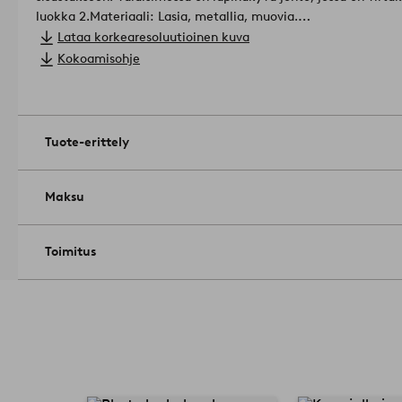
luokka 2.
Materiaali: Lasia, metallia, muovia.
Koko: Korkeus 26,5 cm, halkaisija 20 cm.
Lataa korkearesoluutioinen kuva
Lampunkanta/lamppu: 1 x E14, LED, enintään 5 W. Valonlähde e
Kokoamisohje
Vinkki: THETYS sopii monenlaisille ikkunalaudoille ja valaisee
sisälle huoneeseen.
Tuotenumero: 1740473-02-0
Tuote-erittely
Maksu
Toimitus