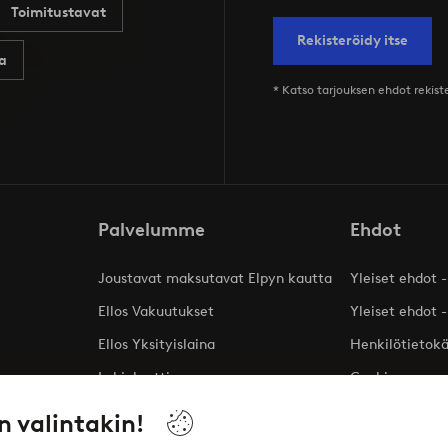
Toimitustavat
Rekisteröidy itse
a
* Katso tarjouksen ehdot rekis
Palvelumme
Ehdot
Joustavat maksutavat Elpyn kautta
Yleiset ehdot -
Ellos Vakuutukset
Yleiset ehdot -
Ellos Yksityislaina
Henkilötietok
Lahjakortti
Cookies
Affiliates
n valintakin!