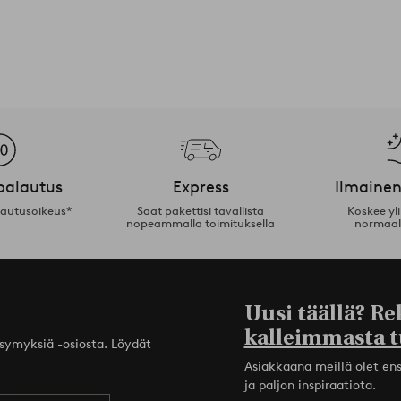
palautus
Express
Ilmainen
lautusoikeus*
Saat pakettisi tavallista
Koskee yl
nopeammalla toimituksella
normaal
Uusi täällä? Re
kalleimmasta t
ysymyksiä -osiosta. Löydät
Asiakkaana meillä olet ensi
ja paljon inspiraatiota.