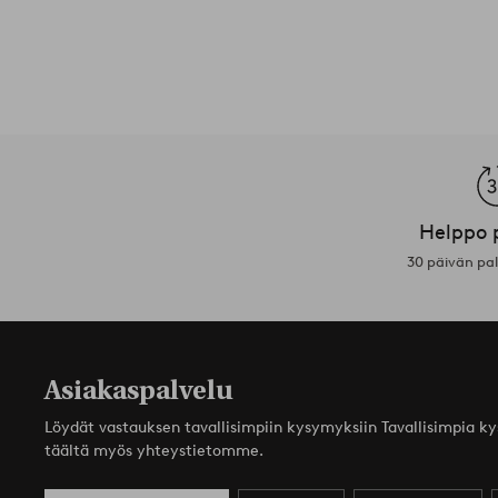
Helppo 
30 päivän pa
Asiakaspalvelu
Löydät vastauksen tavallisimpiin kysymyksiin Tavallisimpia k
täältä myös yhteystietomme.