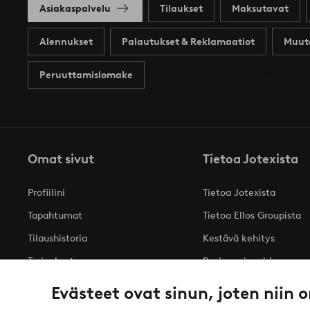
Asiakaspalvelu
Tilaukset
Maksutavat
Alennukset
Palautukset & Reklamaatiot
Muut
Peruuttamislomake
Omat sivut
Tietoa Jotexista
Profiilini
Tietoa Jotexista
Tapahtumat
Tietoa Ellos Groupista
Tilaushistoria
Kestävä kehitys
Tarjoukset
Business inquiries
Saavutettavuusseloste
Evästeet ovat sinun, joten niin o