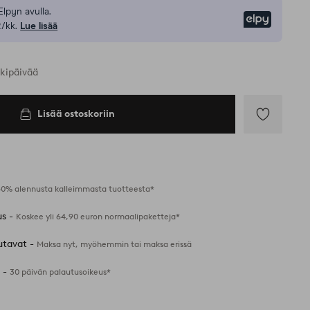
Elpyn avulla.
Elpy
/kk.
Lue lisää
rkipäivää
Lisää ostoskoriin
Lisää
suosikkeihin
40% alennusta kalleimmasta tuotteesta*
us -
Koskee yli 64,90 euron normaalipaketteja*
utavat -
Maksa nyt, myöhemmin tai maksa erissä
 -
30 päivän palautusoikeus*