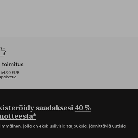
 toimitus
i 64,90 EUR
ipakettia
kisteröidy saadaksesi
40 %
uotteesta*
mmäinen, jolla on eksklusiivisia tarjouksia, jännittäviä uutisia