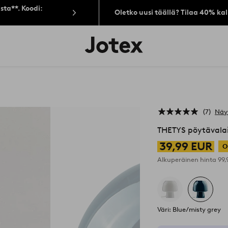
sta**. Koodi:
Oletko uusi täällä? Tilaa 40% ka
Jotex-
logo
–
siirry
aloitussivulle
7
Näy
THETYS pöytävalai
39,99 EUR
O
Alkuperäinen hinta
99
Väri: Blue/misty grey