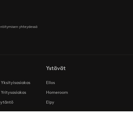
teröitymisen yhteydessä
Ystävät
 Yksityisasiakas
Ellos
 Yritysasiakas
Homeroom
äytäntö
Elpy