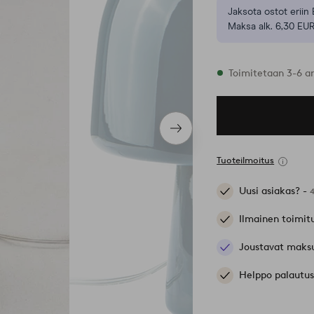
Jaksota ostot eriin 
Maksa alk. 6,30 EUR
Varastossa
Toimitetaan 3-6 a
Seuraava
tuote
Tuoteilmoitus
Uusi asiakas? -
Ilmainen toimit
Joustavat maks
Helppo palautus