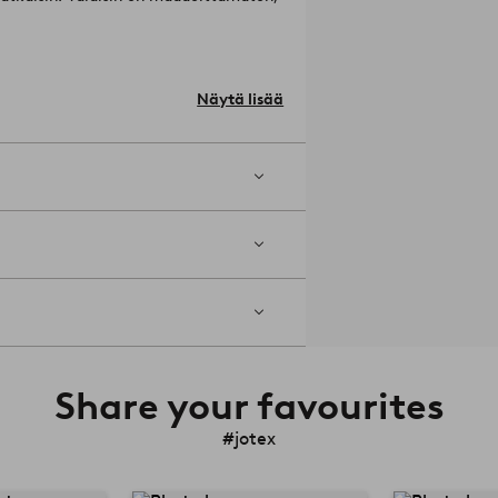
i sisälly toimitukseen.
 kauniisti sekä ulkoa katsottuna että
Näytä lisää
Share your favourites
#jotex