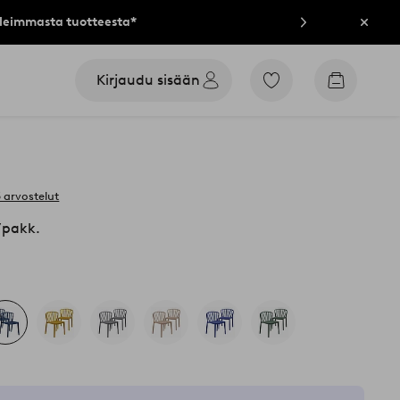
lleimmasta tuotteesta*
Sulje
Kirjaudu sisään
Siirry
Siirry
merkittyihin
ostoskori
suosikkituotteisiin
 arvostelut
/pakk.