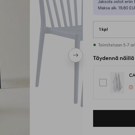
Jaksota ostot eriin 
Maksa alk. 19,80 EU
1 kpl
Varastossa
Toimitetaan 5-7 ar
Seuraava
Täydennä näillä
tuote
CA