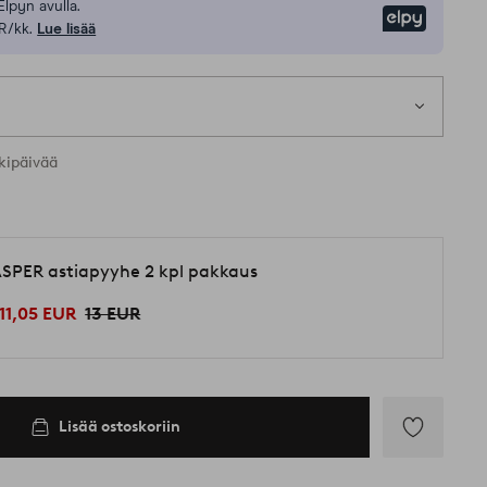
Elpyn avulla.
Elpy
R/kk.
Lue lisää
kipäivää
SPER astiapyyhe 2 kpl pakkaus
11,05 EUR
13 EUR
Lisää ostoskoriin
Lisää
suosikkeihin