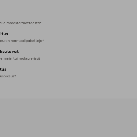
alleimmasta tuotteesta*
itus
 euron normaalipaketteja*
ksutavat
emmin tai maksa erissä
tus
tusoikeus*