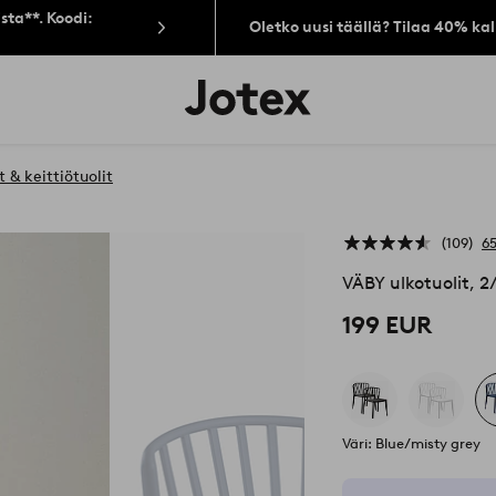
sta**. Koodi:
Oletko uusi täällä? Tilaa 40% ka
Jotex-
logo
–
siirry
aloitussivulle
 & keittiötuolit
109
65
VÄBY ulkotuolit, 2
199 EUR
Väri: Blue/misty grey