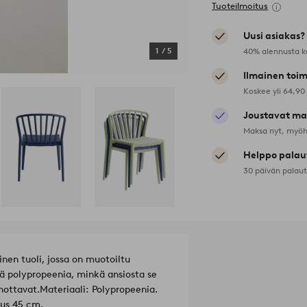
Tuoteilmoitus
Uusi asiakas?
40% alennusta k
1
/
5
Ilmainen toim
Koskee yli 64,90
Joustavat ma
Maksa nyt, myöh
Helppo palau
30 päivän palau
en tuoli, jossa on muotoiltu
ää polypropeenia, minkä ansiosta se
nottavat.
Materiaali: Polypropeenia.
eus 45 cm.