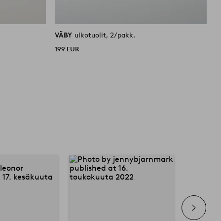
VÄBY
ulkotuolit, 2/pakk.
V
199 EUR
1