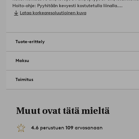
Hoito-ohje: Pyyhitään kevyesti kostutetulla liinalla.
Vinkki: Pinottavat tuolit on helppo ottaa esiin ja siirtää sivuun
Lataa korkearesoluutioinen kuva
sisätiloissa.
Tuotenumero: 1059363-07-0
Tuote-erittely
Maksu
Toimitus
Muut ovat tätä mieltä
4.6
perustuen
109
arvosanaan