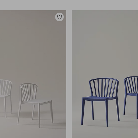
Lisää
suosikkeihin