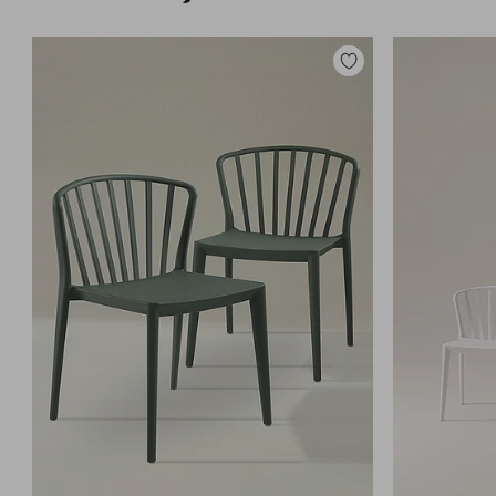
Lisää
suosikkeihin