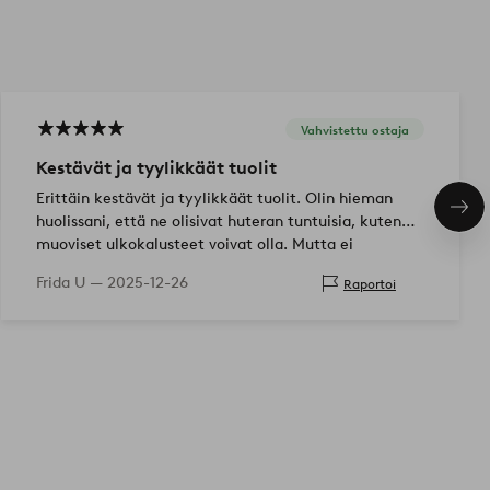
Vahvistettu ostaja
Kestävät ja tyylikkäät tuolit
Erittäin kestävät ja tyylikkäät tuolit. Olin hieman
Seu
huolissani, että ne olisivat huteran tuntuisia, kuten
tuo
muoviset ulkokalusteet voivat olla. Mutta ei
ollenkaan. Meillä on…
Frida U —
2025-12-26
Raportoi