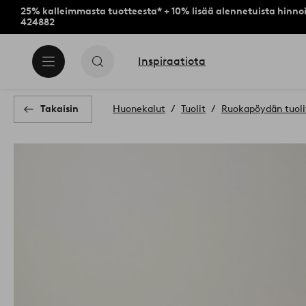
25% kalleimmasta tuotteesta* + 10% lisää alennetuista hinnoi
424882
Inspiraatiota
Takaisin
Huonekalut
Tuolit
Ruokapöydän tuolit