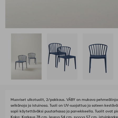
Muoviset ulkotuolit, 2/pakkaus. VÄBY on mukava pehmeälinjain
selkänoja ja istuinosa. Tuoli on UV-suojattua ja sateen kestäv
sopii käytettäväksi puutarhassa ja parvekkeella. Tuolit ovat pi
Koko: Korkeus 78 cm, leveys 54 cm, syvyys 57 cm, istuinkork