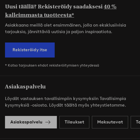
Uusi täällä? Rekisteröidy saadaksesi
40 %
kalleimmasta tuotteesta*
Asiakkaana meillä olet ensimmäinen, jolla on eksklusiivisia
tarjouksia, jännittäviä uutisia ja paljon inspiraatiota.
Rekisteröidy itse
* Katso tarjouksen ehdot rekisteröitymisen yhteydessä
Asiakaspalvelu
Löydät vastauksen tavallisimpiin kysymyksiin Tavallisimpia
kysymyksiä -osiosta. Löydät täältä myös yhteystietomme.
Asiakaspalvelu
Tilaukset
Maksutavat
T