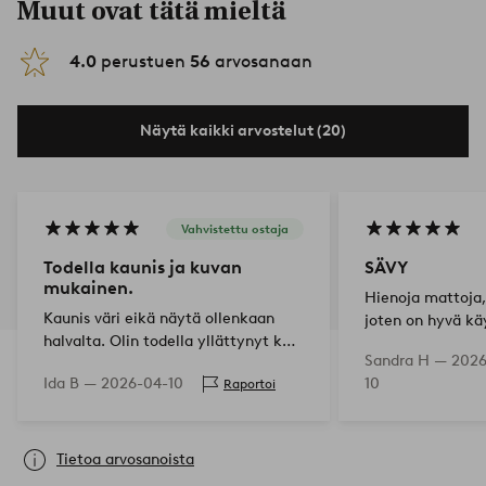
Muut ovat tätä mieltä
4.0
perustuen
56
arvosanaan
Näytä kaikki arvostelut (20)
Vahvistettu ostaja
Todella kaunis ja kuvan
SÄVY
mukainen.
Hienoja mattoja
Kaunis väri eikä näytä ollenkaan
joten on hyvä kä
halvalta. Olin todella yllättynyt kun
niiden alla.
Sandra H —
2026
rullasin sen auki.
Ida B —
2026-04-10
10
Raportoi
Tietoa arvosanoista