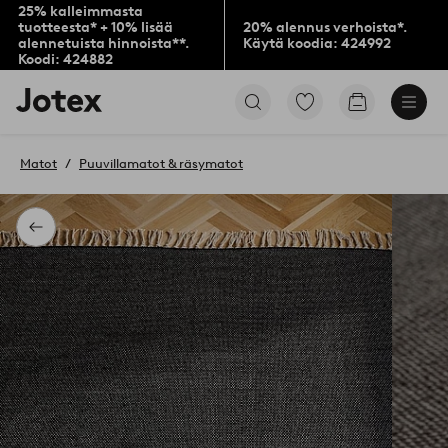
25% kalleimmasta
tuotteesta* + 10% lisää
20% alennus verhoista*.
alennetuista hinnoista**.
Käytä koodia: 424992
Koodi: 424882
Jotex-
Siirry
Siirry
logo
merkittyihin
ostoskoriin
–
suosikkituotteisiin
siirry
Matot
Puuvillamatot & räsymatot
aloitussivulle
Takaisin