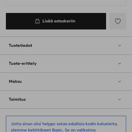
Lisää ostoskoriin
Lisää
suosikkeih
Tuotetiedot
Tuote-erittely
Maksu
Toimitus
Jotta sinun olisi helppo ostaa edullisia kodin kalusteita,
olemme kehittäneet Basic. Se on valikoima