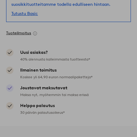
suosikkituotteitamme todella edulliseen hintaan.
Tutustu Basic
Tuoteilmoitus
Uusi asiakas?
40% alennusta kalleimmasta tuotteesta*
Ilmainen toimitus
Koskee yli 64,90 euron normaalipaketteja*
Joustavat maksutavat
Maksa nyt, myöhemmin tai maksa erissä
Helppo palautus
30 päivän palautusoikeus*