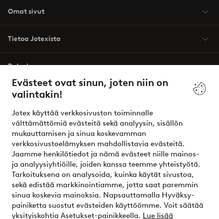
Omat sivut
Tietoa Jotexista
Palvelumme
Evästeet ovat sinun, joten niin on
valintakin!
Ehdot
Jotex käyttää verkkosivuston toiminnalle
Ystävät
välttämättömiä evästeitä sekä analyysin, sisällön
mukauttamisen ja sinua koskevamman
verkkosivustoelämyksen mahdollistavia evästeitä.
Jaamme henkilötiedot ja nämä evästeet niille mainos-
Turvalliset maksut – maksa nyt tai erissä
ja analyysiyhtiöille, joiden kanssa teemme yhteistyötä.
Tarkoituksena on analysoida, kuinka käytät sivustoa,
Haluatko tietää
lisää maksuvaihtoehdoistamme
?
sekä edistää markkinointiamme, jotta saat paremmin
elpy
sinua koskevia mainoksia. Napsauttamalla Hyväksy-
painiketta suostut evästeiden käyttöömme. Voit säätää
yksityiskohtia Asetukset-painikkeella.
Lue lisää