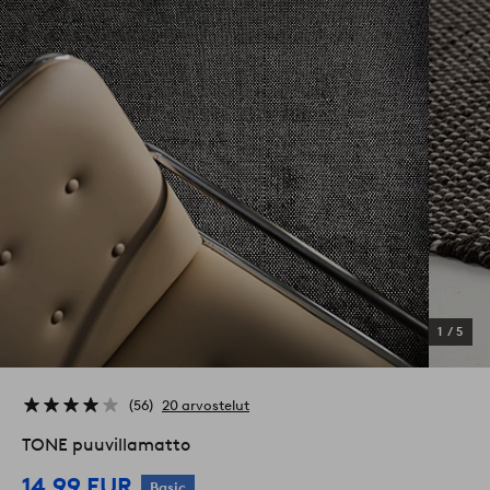
1
/
5
56
20 arvostelut
TONE puuvillamatto
14,99 EUR
Basic