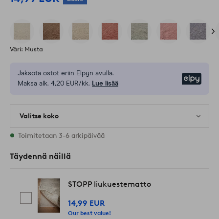
Väri: Musta
Jaksota ostot eriin Elpyn avulla.
Elpy
Maksa alk. 4,20 EUR/kk.
Lue lisää
Valitse koko
Varastossa on kaikkia kokoja
Toimitetaan 3-6 arkipäivää
Täydennä näillä
STOPP liukuestematto
14,99 EUR
Our best value!