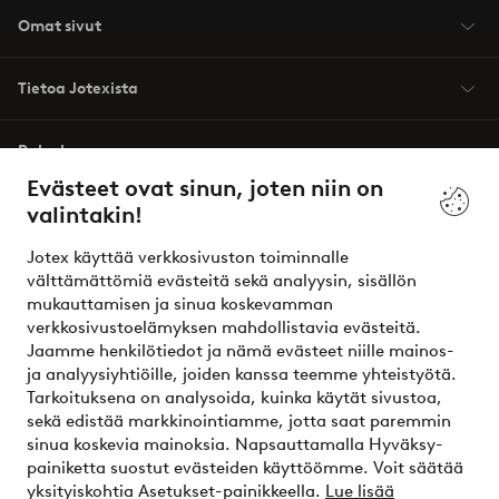
Omat sivut
Tietoa Jotexista
Palvelumme
Evästeet ovat sinun, joten niin on
valintakin!
Ehdot
Jotex käyttää verkkosivuston toiminnalle
Ystävät
välttämättömiä evästeitä sekä analyysin, sisällön
mukauttamisen ja sinua koskevamman
verkkosivustoelämyksen mahdollistavia evästeitä.
Jaamme henkilötiedot ja nämä evästeet niille mainos-
Turvalliset maksut – maksa nyt tai erissä
ja analyysiyhtiöille, joiden kanssa teemme yhteistyötä.
Tarkoituksena on analysoida, kuinka käytät sivustoa,
Haluatko tietää
lisää maksuvaihtoehdoistamme
?
sekä edistää markkinointiamme, jotta saat paremmin
elpy
sinua koskevia mainoksia. Napsauttamalla Hyväksy-
painiketta suostut evästeiden käyttöömme. Voit säätää
yksityiskohtia Asetukset-painikkeella.
Lue lisää