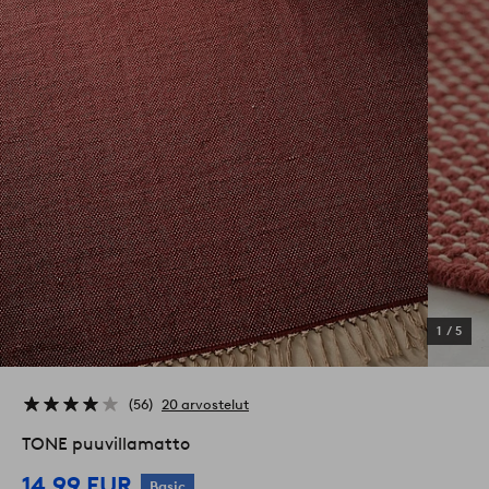
1
/
5
56
20 arvostelut
TONE puuvillamatto
14,99 EUR
Basic