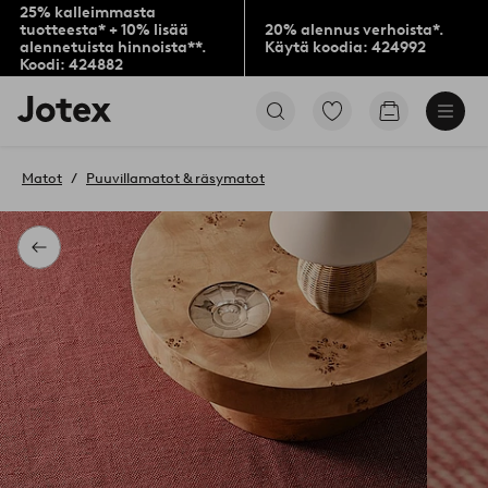
25% kalleimmasta
tuotteesta* + 10% lisää
20% alennus verhoista*.
alennetuista hinnoista**.
Käytä koodia: 424992
Koodi: 424882
Jotex-
Siirry
Siirry
logo
merkittyihin
ostoskoriin
–
suosikkituotteisiin
siirry
Matot
Puuvillamatot & räsymatot
aloitussivulle
Takaisin