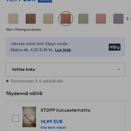
Väri: Viininpunainen
Jaksota ostot eriin Elpyn avulla.
Elpy
Maksa alk. 4,20 EUR/kk.
Lue lisää
Valitse koko
Varastossa on kaikkia kokoja
Toimitetaan 3-6 arkipäivää
Täydennä näillä
STOPP liukuestematto
14,99 EUR
Our best value!