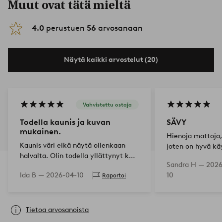
Muut ovat tätä mieltä
4.0
perustuen
56
arvosanaan
Näytä kaikki arvostelut (20)
Vahvistettu ostaja
Todella kaunis ja kuvan
SÄVY
mukainen.
Hienoja mattoja
Kaunis väri eikä näytä ollenkaan
joten on hyvä kä
halvalta. Olin todella yllättynyt kun
niiden alla.
Sandra H —
2026
rullasin sen auki.
Ida B —
2026-04-10
10
Raportoi
Tietoa arvosanoista