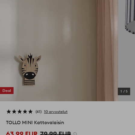
Deal
1
/
5
41
10 arvostelut
TOLLO MINI Kattovalaisin
63,99 EUR
79,99 EUR