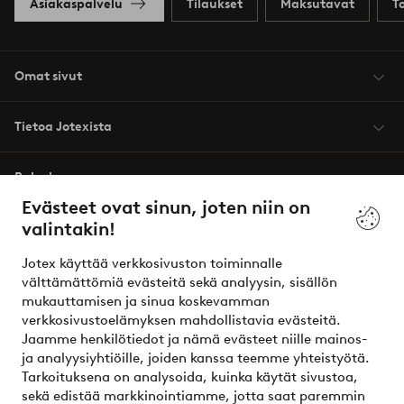
Asiakaspalvelu
Tilaukset
Maksutavat
T
Omat sivut
Tietoa Jotexista
Palvelumme
Evästeet ovat sinun, joten niin on
valintakin!
Ehdot
Jotex käyttää verkkosivuston toiminnalle
Ystävät
välttämättömiä evästeitä sekä analyysin, sisällön
mukauttamisen ja sinua koskevamman
verkkosivustoelämyksen mahdollistavia evästeitä.
Jaamme henkilötiedot ja nämä evästeet niille mainos-
Turvalliset maksut – maksa nyt tai erissä
ja analyysiyhtiöille, joiden kanssa teemme yhteistyötä.
Tarkoituksena on analysoida, kuinka käytät sivustoa,
Haluatko tietää
lisää maksuvaihtoehdoistamme
?
sekä edistää markkinointiamme, jotta saat paremmin