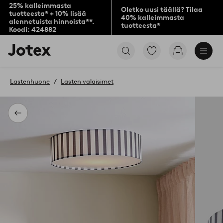
25% kalleimmasta
Oletko uusi täällä? Tilaa
tuotteesta* + 10% lisää
40% kalleimmasta
alennetuista hinnoista**.
tuotteesta*
Koodi: 424882
Jotex-
Siirry
Siirry
logo
merkittyihin
ostoskoriin
–
suosikkituotteisiin
siirry
Lastenhuone
Lasten valaisimet
aloitussivulle
Takaisin