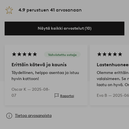
4.9
perustuen
41
arvosanaan
Näytä kaikki arvostelut (10)
Vahvistettu ostaja
Erittäin kätevä ja kaunis
Lastenhuoneen
Täydellinen, helppo asentaa ja istuu
Olemme erittäin 
hyvin kattoon!
valaisimeen. Se n
laatu on hyvä. O
Oscar K —
2025-08-
tietää, että sitä
07
Eva B —
2025-06
Raportoi
kaksi reikää kat
Tietoa arvosanoista