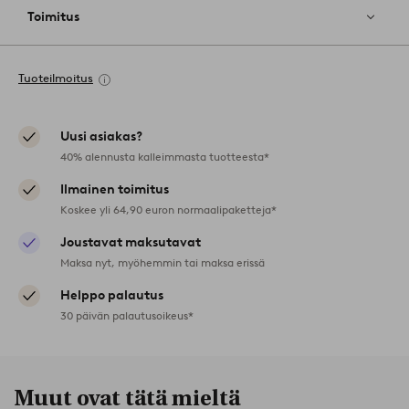
Toimitus
Tuoteilmoitus
Uusi asiakas?
40% alennusta kalleimmasta tuotteesta*
Ilmainen toimitus
Koskee yli 64,90 euron normaalipaketteja*
Joustavat maksutavat
Maksa nyt, myöhemmin tai maksa erissä
Helppo palautus
30 päivän palautusoikeus*
Muut ovat tätä mieltä