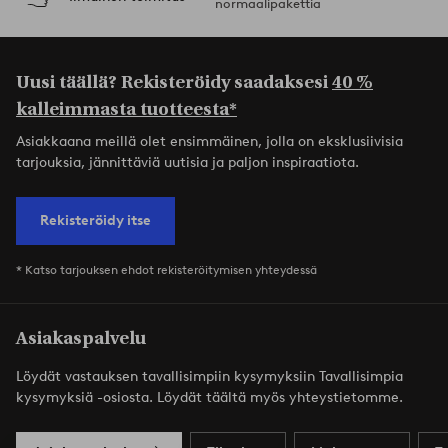
normaalipakettia
Uusi täällä? Rekisteröidy saadaksesi
40 %
kalleimmasta tuotteesta*
Asiakkaana meillä olet ensimmäinen, jolla on eksklusiivisia
tarjouksia, jännittäviä uutisia ja paljon inspiraatiota.
Rekisteröidy itse
* Katso tarjouksen ehdot rekisteröitymisen yhteydessä
Asiakaspalvelu
Löydät vastauksen tavallisimpiin kysymyksiin Tavallisimpia
kysymyksiä -osiosta. Löydät täältä myös yhteystietomme.