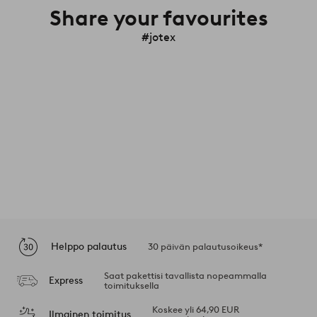
Share your favourites
#jotex
Helppo palautus
30 päivän palautusoikeus*
Saat pakettisi tavallista nopeammalla
Express
toimituksella
Koskee yli 64,90 EUR
Ilmainen toimitus