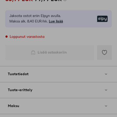
Jaksota ostot eriin Elpyn avulla.
Elpy
Maksa alk. 8,40 EUR/kk.
Lue lisää
Loppunut varastosta
Lisää ostoskoriin
Lisää
suosikkeih
Tuotetiedot
Tuote-erittely
Maksu