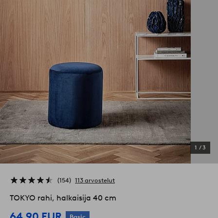
1
/
3
154
113 arvostelut
TOKYO rahi, halkaisija 40 cm
64,90 EUR
Basic