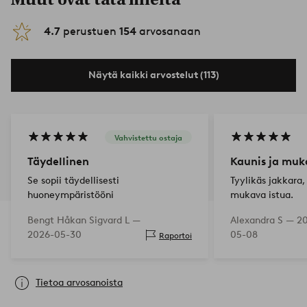
4.7
perustuen
154
arvosanaan
Näytä kaikki arvostelut (113)
Vahvistettu ostaja
Täydellinen
Kaunis ja mu
Se sopii täydellisesti
Tyylikäs jakkara,
huoneympäristööni
mukava istua.
Bengt Håkan Sigvard L —
Alexandra S —
2
2026-05-30
05-08
Raportoi
Tietoa arvosanoista