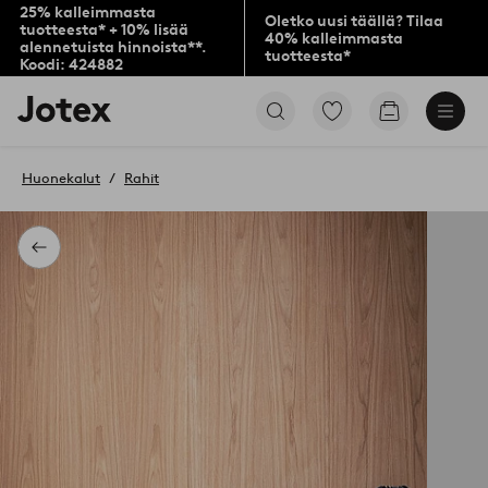
25% kalleimmasta
Oletko uusi täällä? Tilaa
tuotteesta* + 10% lisää
40% kalleimmasta
alennetuista hinnoista**.
tuotteesta*
Koodi: 424882
Jotex-
Siirry
Siirry
logo
merkittyihin
ostoskoriin
–
suosikkituotteisiin
siirry
Huonekalut
Rahit
aloitussivulle
Takaisin