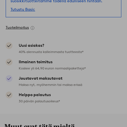
suosikkituotteitamme todella edulliseen hintaan.
Tutustu Basic
Tuoteilmoitus
Uusi asiakas?
40% alennusta kalleimmasta tuotteesta*
Ilmainen toimitus
Koskee yli 64,90 euron normaalipaketteja*
Joustavat maksutavat
Maksa nyt, myöhemmin tai maksa erissä
Helppo palautus
30 päivän palautusoikeus*
Muut ovat tätä mieltä