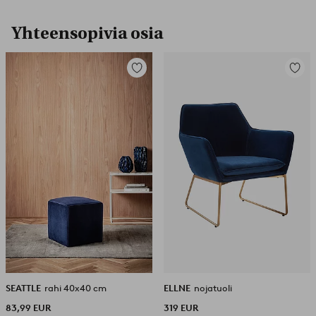
Yhteensopivia osia
Lisää
Lisää
suosikkeihin
suosikk
SEATTLE
rahi 40x40 cm
ELLNE
nojatuoli
83,99 EUR
319 EUR