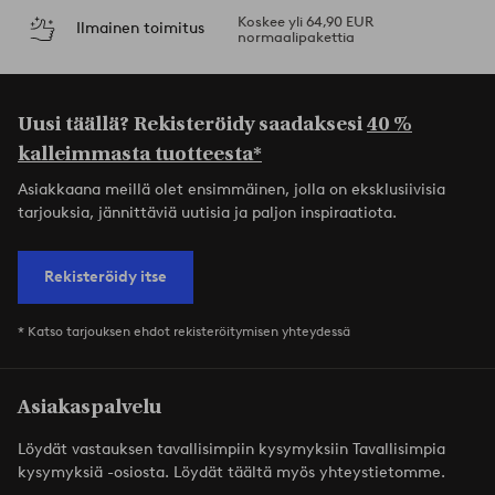
Koskee yli 64,90 EUR
Ilmainen toimitus
normaalipakettia
Uusi täällä? Rekisteröidy saadaksesi
40 %
kalleimmasta tuotteesta*
Asiakkaana meillä olet ensimmäinen, jolla on eksklusiivisia
tarjouksia, jännittäviä uutisia ja paljon inspiraatiota.
Rekisteröidy itse
* Katso tarjouksen ehdot rekisteröitymisen yhteydessä
Asiakaspalvelu
Löydät vastauksen tavallisimpiin kysymyksiin Tavallisimpia
kysymyksiä -osiosta. Löydät täältä myös yhteystietomme.