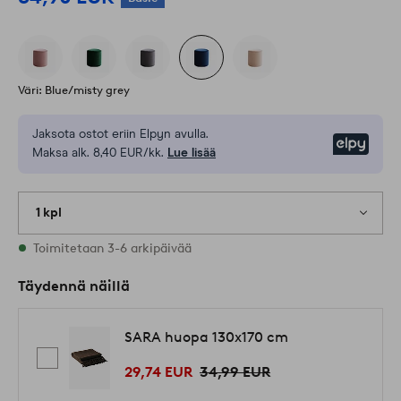
Väri: Blue/misty grey
Jaksota ostot eriin Elpyn avulla.
Elpy
Maksa alk. 8,40 EUR/kk.
Lue lisää
1 kpl
Varastossa
Toimitetaan 3-6 arkipäivää
Täydennä näillä
SARA huopa 130x170 cm
29,74 EUR
34,99 EUR