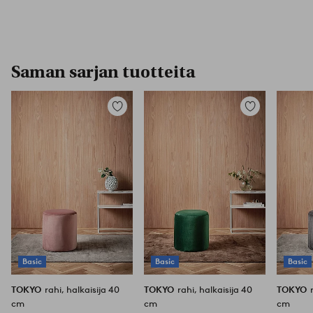
Saman sarjan tuotteita
Lisää
Lisää
suosikkeihin
suosikkeihin
Basic
Basic
Basic
TOKYO
rahi, halkaisija 40
TOKYO
rahi, halkaisija 40
TOKYO
cm
cm
cm