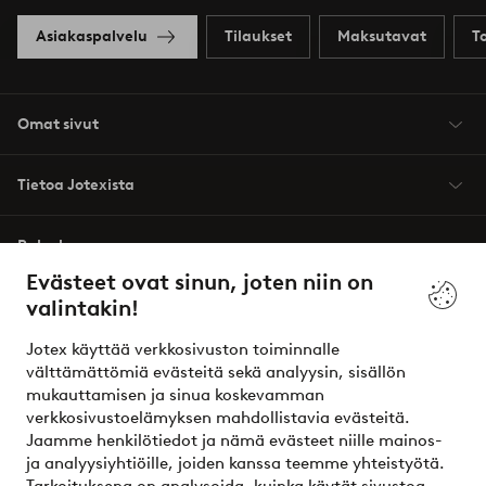
Asiakaspalvelu
Tilaukset
Maksutavat
T
Omat sivut
Tietoa Jotexista
Palvelumme
Evästeet ovat sinun, joten niin on
valintakin!
Ehdot
Jotex käyttää verkkosivuston toiminnalle
Ystävät
välttämättömiä evästeitä sekä analyysin, sisällön
mukauttamisen ja sinua koskevamman
verkkosivustoelämyksen mahdollistavia evästeitä.
Jaamme henkilötiedot ja nämä evästeet niille mainos-
Turvalliset maksut – maksa nyt tai erissä
ja analyysiyhtiöille, joiden kanssa teemme yhteistyötä.