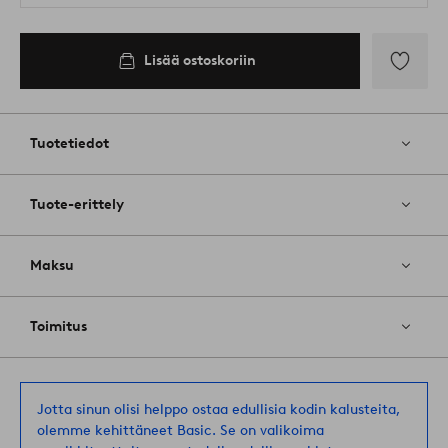
Lisää ostoskoriin
Lisää
suosikkeih
Tuotetiedot
Tuote-erittely
Maksu
Toimitus
Jotta sinun olisi helppo ostaa edullisia kodin kalusteita,
olemme kehittäneet Basic. Se on valikoima