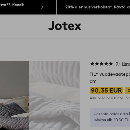
sta**. Koodi:
20% alennus verhoista*. Käytä k
Jotex-
logo
–
siirry
aloitussivulle
1
Näyt
TILY vuodevaatep
cm
90,35 EUR
O
Alkuperäinen hinta
13
Jaksota ostot eriin 
Maksa alk. 10,60 EU