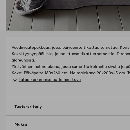
Vuodevaatepakkaus, jossa päiväpeite tikattua samettia. Koris
Kaksi tyynynpäällistä, joissa etuosa tikattua samettia. Teren
alareunassa.
Yksivärinen helmalakana, jossa samettia kolmella sivulla ja pää
Koko: Päiväpeite 180x260 cm. Helmalakana 90x200x45 cm. T
Materiaali: 100% polyesteriä. Täyte 100% polyesteriä.
Lataa korkearesoluutioinen kuva
Hoito-ohje: Hienopesu 30°.
Tuotenumero: 1563722-02-08
Tuote-erittely
Maksu