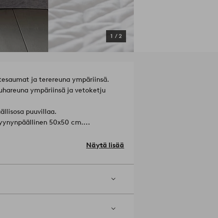
1
/
2
tesaumat ja terereuna ympäriinsä.
auhareuna ympäriinsä ja vetoketju
llisosa puuvillaa.
yynynpäällinen 50x50 cm.
Näytä lisää