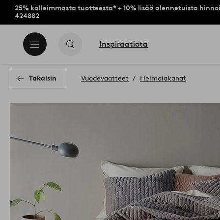
25% kalleimmasta tuotteesta* + 10% lisää alennetuista hinnoi
424882
Inspiraatiota
Takaisin
Vuodevaatteet
Helmalakanat