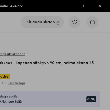
oodia: 424992
Sulje
Kirjaudu sisään
Siirry
Siirry
merkittyihin
ostoskori
suosikkituotteisiin
ä yksityiskohdat
akkaus - kapeaan sänkyyn 90 cm, helmalakana 45
utlet
9 EUR
Lisätietoja
Elpyn avulla.
Elpy
R/kk.
Lue lisää