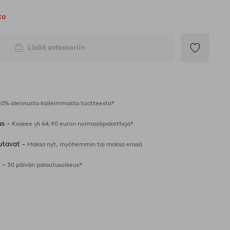
ta
Lisää ostoskoriin
Lisää
suosikkeihin
40% alennusta kalleimmasta tuotteesta*
us -
Koskee yli 64,90 euron normaalipaketteja*
utavat -
Maksa nyt, myöhemmin tai maksa erissä
 -
30 päivän palautusoikeus*