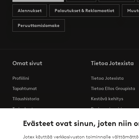
Alennukset
Palautukset & Reklamaatiot
Muut
Peruuttamislomake
Omat sivut
Tietoa Jotexista
Profiilini
Tietoa Jotexista
Tapahtumat
Tietoa Ellos Groupista
Tilaushistoria
Kestävä kehitys
Tarjoukset
Business inquiries
Saavutettavuusseloste
Evästeet ovat sinun, joten niin o
Jotex käyttää verkkosivuston toiminnalle välttämätt