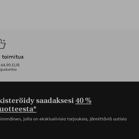
 toimitus
i 64,90 EUR
ipakettia
kisteröidy saadaksesi
40 %
uotteesta*
mmäinen, jolla on eksklusiivisia tarjouksia, jännittäviä uutisia