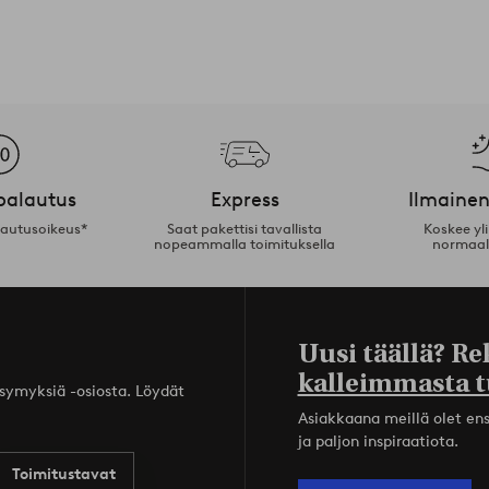
palautus
Express
Ilmainen
lautusoikeus*
Saat pakettisi tavallista
Koskee yl
nopeammalla toimituksella
normaal
Uusi täällä? Re
kalleimmasta t
ysymyksiä -osiosta. Löydät
Asiakkaana meillä olet ensi
ja paljon inspiraatiota.
Toimitustavat