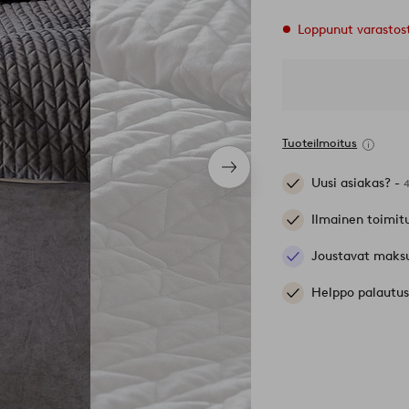
Loppunut varastos
Tuoteilmoitus
Seuraava
Uusi asiakas? -
tuote
Ilmainen toimit
Joustavat maks
Helppo palautus