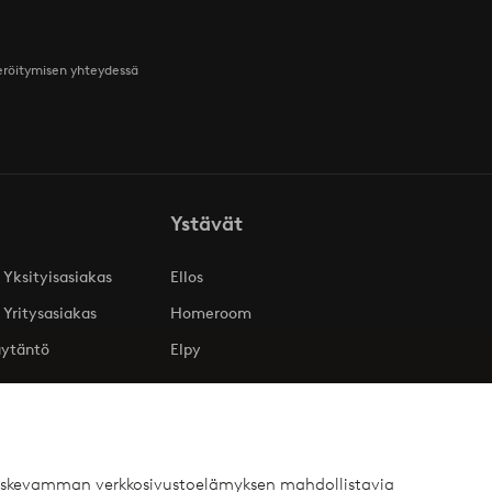
teröitymisen yhteydessä
Ystävät
 Yksityisasiakas
Ellos
 Yritysasiakas
Homeroom
äytäntö
Elpy
 koskevamman verkkosivustoelämyksen mahdollistavia