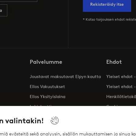
Rekisteröidy itse
a
* Katso tarjouksen ehdot rekis
Palvelumme
Ehdot
Joustavat maksutavat Elpyn kautta
Yleiset ehdot -
Ellos Vakuutukset
Yleiset ehdot -
Ellos Yksityislaina
Henkilötietok
Lahjakortti
Cookies
Affiliates
n valintakin!
ömiä evästeitä sekä analyysin, sisällön mukauttamisen ja sinua