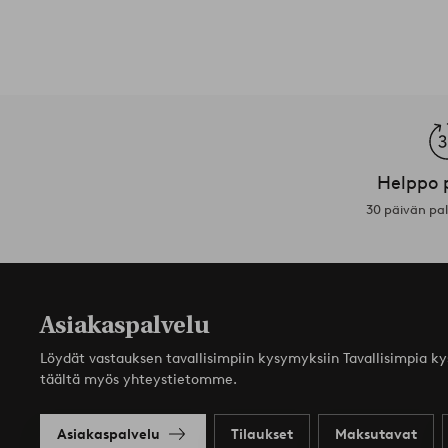
Helppo 
30 päivän pa
Asiakaspalvelu
Löydät vastauksen tavallisimpiin kysymyksiin Tavallisimpia k
täältä myös yhteystietomme.
Asiakaspalvelu
Tilaukset
Maksutavat