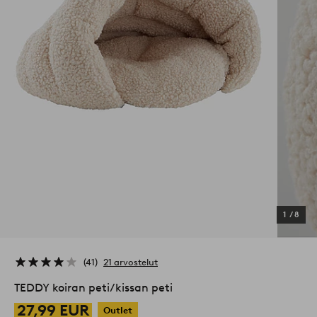
1
/
8
41
21 arvostelut
TEDDY koiran peti/kissan peti
27,99 EUR
Outlet