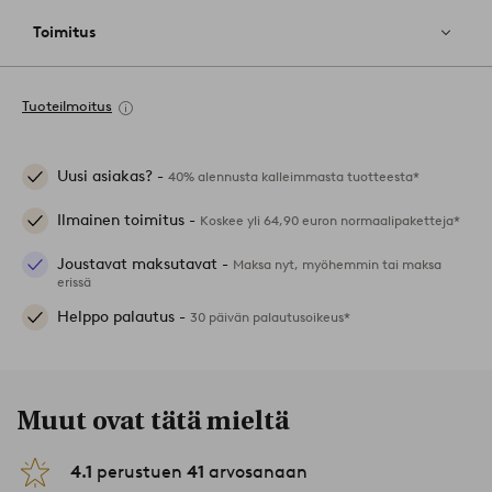
Toimitus
Tuoteilmoitus
Uusi asiakas? -
40% alennusta kalleimmasta tuotteesta*
Ilmainen toimitus -
Koskee yli 64,90 euron normaalipaketteja*
Joustavat maksutavat -
Maksa nyt, myöhemmin tai maksa
erissä
Helppo palautus -
30 päivän palautusoikeus*
Muut ovat tätä mieltä
4.1
perustuen
41
arvosanaan