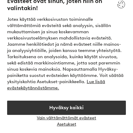
Evästeet ovat sinun, joten niin on
valintakin!
Ehdot
Jotex käyttää verkkosivuston toiminnalle
Ystävät
välttämättömiä evästeitä sekä analyysin, sisällön
mukauttamisen ja sinua koskevamman
verkkosivustoelämyksen mahdollistavia evästeitä.
Jaamme henkilötiedot ja nämä evästeet niille mainos-
Turvalliset maksut – maksa nyt tai erissä
ja analyysiyhtiöille, joiden kanssa teemme yhteistyötä.
Tarkoituksena on analysoida, kuinka käytät sivustoa,
Haluatko tietää
lisää maksuvaihtoehdoistamme
?
sekä edistää markkinointiamme, jotta saat paremmin
elpy
sinua koskevia mainoksia. Napsauttamalla Hyväksy-
painiketta suostut evästeiden käyttöömme. Voit säätää
yksityiskohtia Asetukset-painikkeella.
Lue lisää
evästekäytännöstämme.
Suomi - Valitse maa
Hyväksy kaikki
Instagram
Facebook
Vain välttämättömät evästeet
Avaa
Asetukset
chat-
laati