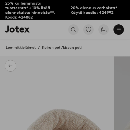
25% kalleimmasta
tuotteesta* + 10% lisää
20% alennus verhoista*.
alennetuista hinnoista**.
Käytä koodia: 424992
Koodi: 424882
Jotex-
Siirry
Siirry
logo
merkittyihin
ostoskoriin
–
suosikkituotteisiin
siirry
Lemmikkieläimet
Koiran peti/kissan peti
aloitussivulle
Takaisin