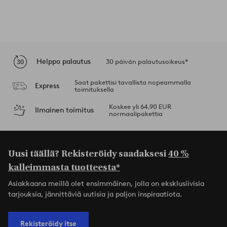
Helppo palautus
30 päivän palautusoikeus*
Saat pakettisi tavallista nopeammalla
Express
toimituksella
Koskee yli 64,90 EUR
Ilmainen toimitus
normaalipakettia
Uusi täällä? Rekisteröidy saadaksesi
40 %
kalleimmasta tuotteesta*
Asiakkaana meillä olet ensimmäinen, jolla on eksklusiivisia
tarjouksia, jännittäviä uutisia ja paljon inspiraatiota.
Rekisteröidy itse