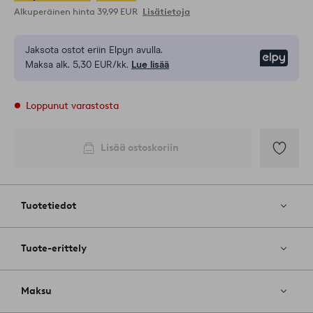
Alkuperäinen hinta
39,99 EUR
Lisätietoja
Jaksota ostot eriin Elpyn avulla.
Elpy
Maksa alk. 5,30 EUR/kk.
Lue lisää
Loppunut varastosta
Lisää ostoskoriin
Lisää
suosikkeih
Tuotetiedot
Tuote-erittely
Maksu