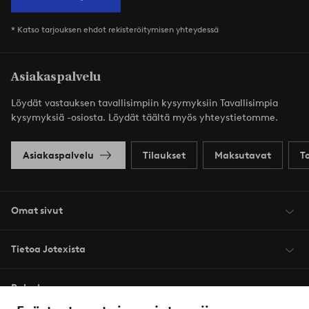
* Katso tarjouksen ehdot rekisteröitymisen yhteydessä
Asiakaspalvelu
Löydät vastauksen tavallisimpiin kysymyksiin Tavallisimpia
kysymyksiä -osiosta. Löydät täältä myös yhteystietomme.
Asiakaspalvelu
Tilaukset
Maksutavat
T
Omat sivut
Tietoa Jotexista
Palvelumme