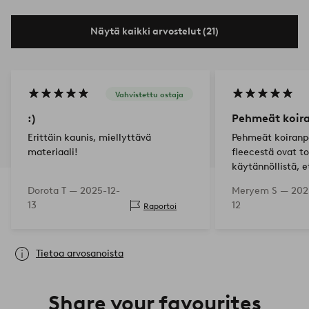
Näytä kaikki arvostelut (21)
Vahvistettu ostaja
:)
Pehmeät koir
Erittäin kaunis, miellyttävä
Pehmeät koiranp
materiaali!
fleecestä ovat to
käytännöllistä, 
voi ottaa pois. Pi
Dorota T —
2025-12-
Meryem S —
202
terrierinartumme
13
12
Raportoi
Tietoa arvosanoista
Share your favourites