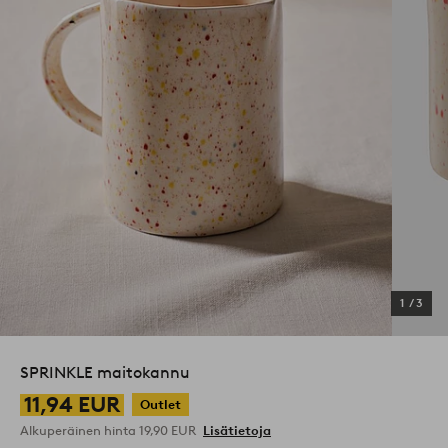
1
/
3
SPRINKLE maitokannu
11,94 EUR
Outlet
Alkuperäinen hinta
19,90 EUR
Lisätietoja