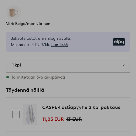
Väri: Beige/monivärinen
Jaksota ostot eriin Elpyn avulla.
Elpy
Maksa alk. 4 EUR/kk.
Lue lisää
1 kpl
Varastossa
Toimitetaan 3-6 arkipäivää
Täydennä näillä
CASPER astiapyyhe 2 kpl pakkaus
11,05 EUR
13 EUR