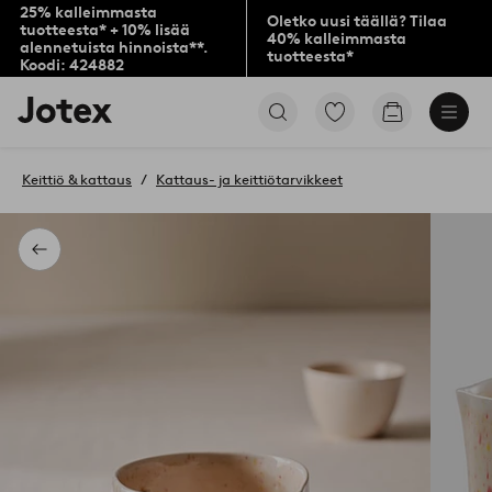
25% kalleimmasta
Oletko uusi täällä? Tilaa
tuotteesta* + 10% lisää
40% kalleimmasta
alennetuista hinnoista**.
tuotteesta*
Koodi: 424882
Jotex-
Siirry
Siirry
logo
merkittyihin
ostoskoriin
–
suosikkituotteisiin
siirry
Keittiö & kattaus
Kattaus- ja keittiötarvikkeet
aloitussivulle
Takaisin