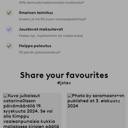
40% alennusta kalleimmasta tuotteesta*
Ilmainen toimitus
Koskee yli 64,90 euron normaalipaketteja*
Joustavat maksutavat
Maksa nyt, myöhemmin tai maksa erissä
Helppo palautus
30 päivän palautusoikeus*
Share your favourites
#jotex