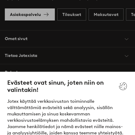
Asiakaspalvelu
Tilaukset
Maksutavat
T
Omat sivut
Tietoa Jotexista
Palvelumme
Evästeet ovat sinun, joten niin on
valintakin!
Ehdot
Jotex käyttää verkkosivuston toiminnalle
Ystävät
välttämättömiä evästeitä sekä analyysin, sisällön
mukauttamisen ja sinua koskevamman
verkkosivustoelämyksen mahdollistavia evästeitä.
Jaamme henkilötiedot ja nämä evästeet niille mainos-
Turvalliset maksut – maksa nyt tai erissä
ja analyysiyhtiöille, joiden kanssa teemme yhteistyötä.