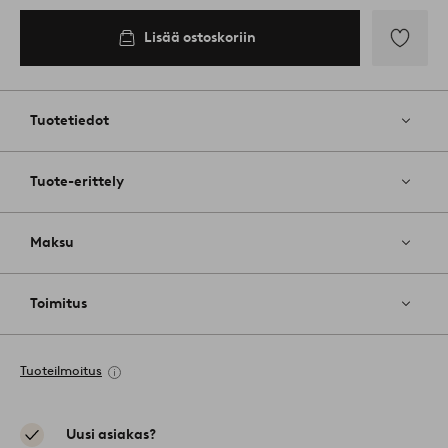
Lisää ostoskoriin
Lisää
suosikkeih
Tuotetiedot
Tuote-erittely
Maksu
Toimitus
Tuoteilmoitus
Uusi asiakas?