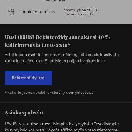
Koskee yli 64,90 EUR
Ilmainen toimitus
normaalipakettia
Uusi täällä? Rekisteröidy saadaksesi
40 %
kalleimmasta tuotteesta*
Asiakkaana meillä olet ensimmäinen, jolla on eksklusiivisia
tarjouksia, jännittäviä uutisia ja paljon inspiraatiota.
Rekisteröidy itse
* Katso tarjouksen ehdot rekisteröitymisen yhteydessä
Asiakaspalvelu
Löydät vastauksen tavallisimpiin kysymyksiin Tavallisimpia
kysymyksiä -osiosta. Löydät täältä myös yhteystietomme.