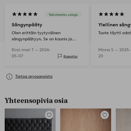
Vahvistettu ostaja
Sängynpääty
Ylellinen sän
Olen erittäin tyytyväinen
Tuote täytti odo
sängynpäätyyn. Se on kaunis ja
helppo puhdistaa kissankarvoista.
Kirsi-mari T —
2026-
Minna S —
2025-
05-07
20
Raportoi
Tietoa arvosanoista
Yhteensopivia osia
Lisää
Lisää
suosikkeihin
suosikkeihin