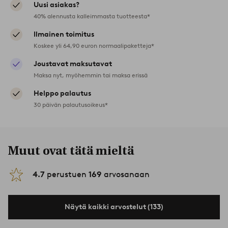
Uusi asiakas?
40% alennusta kalleimmasta tuotteesta*
Ilmainen toimitus
Koskee yli 64,90 euron normaalipaketteja*
Joustavat maksutavat
Maksa nyt, myöhemmin tai maksa erissä
Helppo palautus
30 päivän palautusoikeus*
Muut ovat tätä mieltä
4.7
perustuen
169
arvosanaan
Näytä kaikki arvostelut (133)