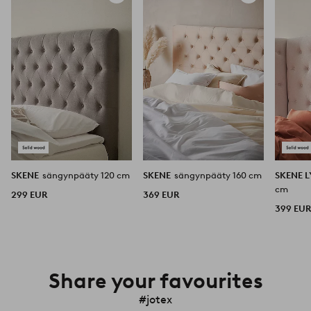
suosikkeihin
suosikkeihin
SKENE
sängynpääty 120 cm
SKENE
sängynpääty 160 cm
SKENE 
cm
299 EUR
369 EUR
399 EU
Share your favourites
#jotex