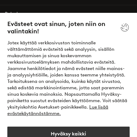
Palvelumme
Evästeet ovat sinun, joten niin on
valintakin!
Ehdot
Jotex käyttää verkkosivuston toiminnalle
Ystävät
välttämättömiä evästeitä sekä analyysin, sisällön
mukauttamisen ja sinua koskevamman
verkkosivustoelämyksen mahdollistavia evästeitä.
Jaamme henkilötiedot ja nämä evästeet niille mainos-
Turvalliset maksut – maksa nyt tai erissä
ja analyysiyhtiöille, joiden kanssa teemme yhteistyötä.
Tarkoituksena on analysoida, kuinka käytät sivustoa,
Haluatko tietää
lisää maksuvaihtoehdoistamme
?
sekä edistää markkinointiamme, jotta saat paremmin
elpy
sinua koskevia mainoksia. Napsauttamalla Hyväksy-
painiketta suostut evästeiden käyttöömme. Voit säätää
yksityiskohtia Asetukset-painikkeella.
Lue lisää
evästekäytännöstämme.
Suomi - Valitse maa
Hyväksy kaikki