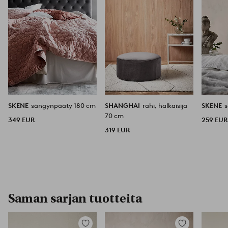
SKENE
sängynpääty 180 cm
SHANGHAI
rahi, halkaisija
SKENE
70 cm
349 EUR
259 EUR
319 EUR
Saman sarjan tuotteita
Lisää
Lisää