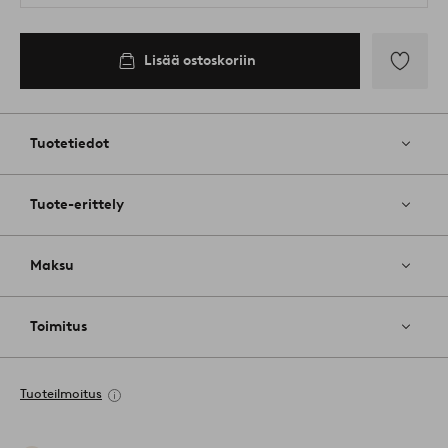
Lisää ostoskoriin
Lisää
suosikkeih
Tuotetiedot
Tuote-erittely
Maksu
Toimitus
Tuoteilmoitus