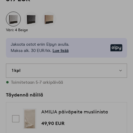
Väri: 4 Beige
Jaksota ostot eriin Elpyn avulla.
Elpy
Maksa alk. 30 EUR/kk.
Lue lisää
1 kpl
Varastossa
Toimitetaan 5-7 arkipäivää
Täydennä näillä
AMILIA päiväpeite musliinista
49,90 EUR