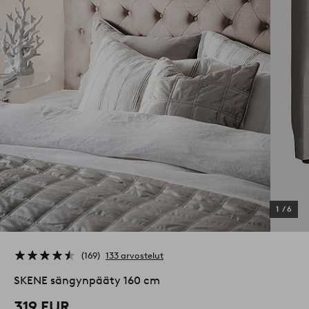
1
/
6
169
133 arvostelut
SKENE sängynpääty 160 cm
319 EUR