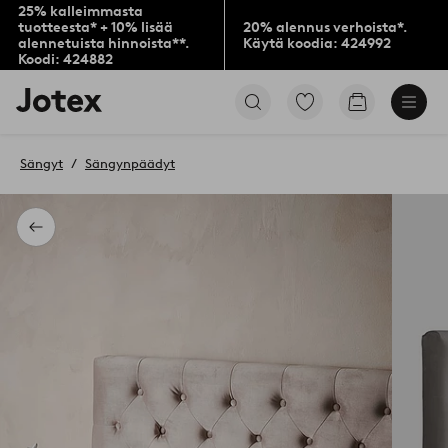
25% kalleimmasta
tuotteesta* + 10% lisää
20% alennus verhoista*.
alennetuista hinnoista**.
Käytä koodia: 424992
Koodi: 424882
Jotex-
Siirry
Siirry
logo
merkittyihin
ostoskoriin
–
suosikkituotteisiin
siirry
Sängyt
Sängynpäädyt
aloitussivulle
Takaisin