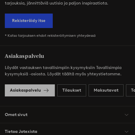
tarjouksia, jännittäviä uutisia ja paljon inspiraatiota.
Rekisteröidy itse
* Katso tarjouksen ehdot rekisteröitymisen yhteydessä
Asiakaspalvelu
Löydät vastauksen tavallisimpiin kysymyksiin Tavallisimpia
kysymyksiä -osiosta. Löydät täältä myös yhteystietomme.
Asiakaspalvelu
Tilaukset
Maksutavat
T
Omat sivut
Tietoa Jotexista