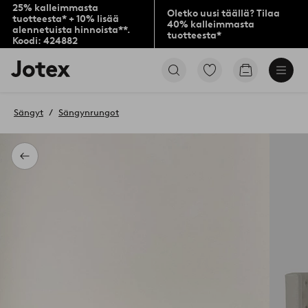
25% kalleimmasta
Oletko uusi täällä? Tilaa
tuotteesta* + 10% lisää
40% kalleimmasta
alennetuista hinnoista**.
tuotteesta*
Koodi: 424882
Jotex-
Siirry
Siirry
logo
merkittyihin
ostoskoriin
–
suosikkituotteisiin
siirry
Sängyt
Sängynrungot
aloitussivulle
Takaisin