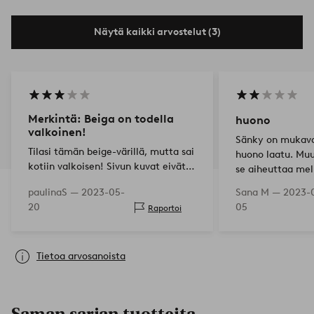
Näytä kaikki arvostelut (3)
Merkintä: Beiga on todella
huono
valkoinen!
Sänky on mukava 
Tilasi tämän beige-värillä, mutta sai
huono laatu. Mu
kotiin valkoisen! Sivun kuvat eivät
se aiheuttaa mel
täsmää.
suosittelisi.
paulinaS —
2023-05-
Sana M —
2023-
20
05
Raportoi
Tietoa arvosanoista