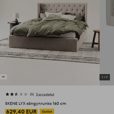
1
/
7
5
3 arvostelut
SKENE LYX sängynrunko 160 cm
629,40 EUR
Outlet