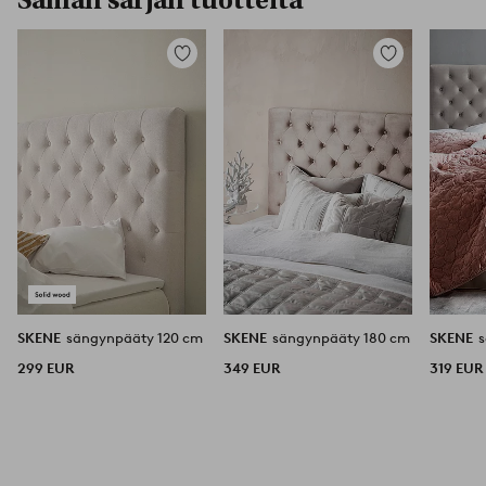
Saman sarjan tuotteita
Lisää
Lisää
suosikkeihin
suosikkeihin
SKENE
sängynpääty 120 cm
SKENE
sängynpääty 180 cm
SKENE
299 EUR
349 EUR
319 EUR