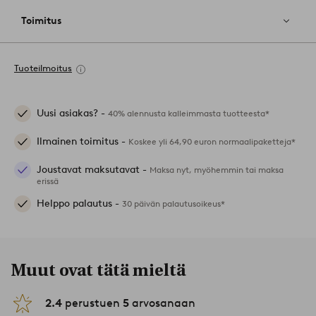
Toimitus
Tuoteilmoitus
Uusi asiakas? -
40% alennusta kalleimmasta tuotteesta*
Ilmainen toimitus -
Koskee yli 64,90 euron normaalipaketteja*
Joustavat maksutavat -
Maksa nyt, myöhemmin tai maksa
erissä
Helppo palautus -
30 päivän palautusoikeus*
Muut ovat tätä mieltä
2.4
perustuen
5
arvosanaan