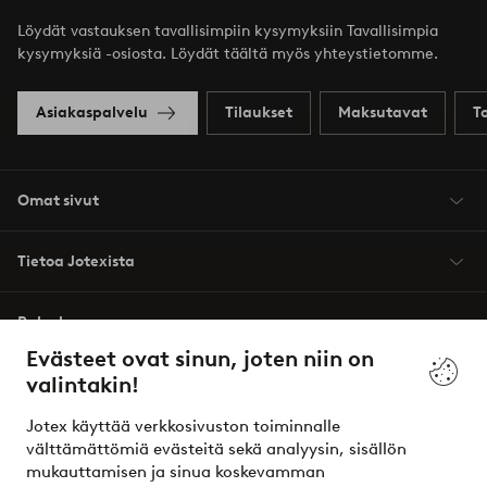
Löydät vastauksen tavallisimpiin kysymyksiin Tavallisimpia
kysymyksiä -osiosta. Löydät täältä myös yhteystietomme.
Asiakaspalvelu
Tilaukset
Maksutavat
T
Omat sivut
Tietoa Jotexista
Palvelumme
Evästeet ovat sinun, joten niin on
valintakin!
Ehdot
Jotex käyttää verkkosivuston toiminnalle
Ystävät
välttämättömiä evästeitä sekä analyysin, sisällön
mukauttamisen ja sinua koskevamman