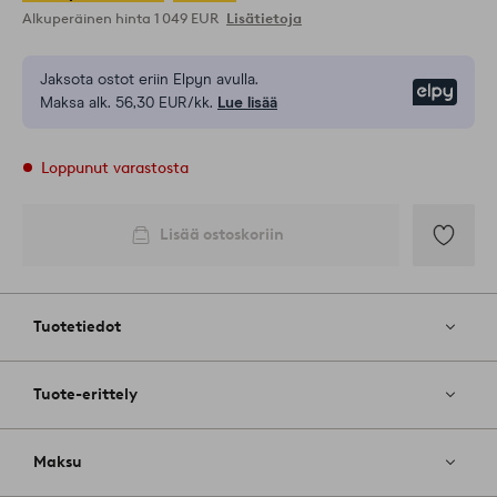
Alkuperäinen hinta
1 049 EUR
Lisätietoja
Jaksota ostot eriin Elpyn avulla.
Elpy
Maksa alk. 56,30 EUR/kk.
Lue lisää
Loppunut varastosta
Lisää ostoskoriin
Lisää
suosikkeih
Tuotetiedot
Tuote-erittely
Maksu