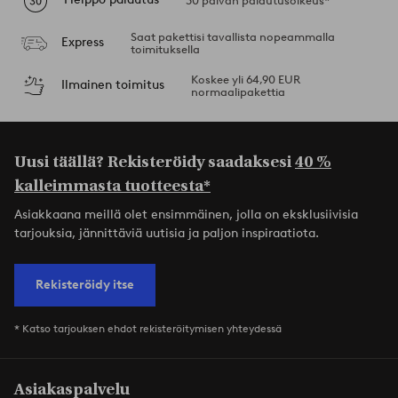
30 päivän palautusoikeus*
Saat pakettisi tavallista nopeammalla
Express
toimituksella
Koskee yli 64,90 EUR
Ilmainen toimitus
normaalipakettia
Uusi täällä? Rekisteröidy saadaksesi
40 %
kalleimmasta tuotteesta*
Asiakkaana meillä olet ensimmäinen, jolla on eksklusiivisia
tarjouksia, jännittäviä uutisia ja paljon inspiraatiota.
Rekisteröidy itse
* Katso tarjouksen ehdot rekisteröitymisen yhteydessä
Asiakaspalvelu