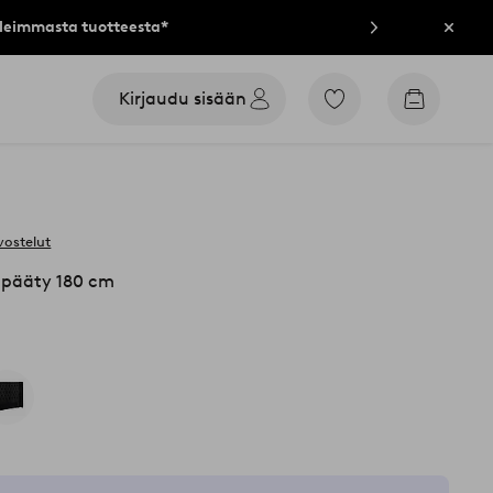
lleimmasta tuotteesta*
Sulje
Kirjaudu sisään
Siirry
Siirry
merkittyihin
ostoskori
suosikkituotteisiin
vostelut
npääty 180 cm