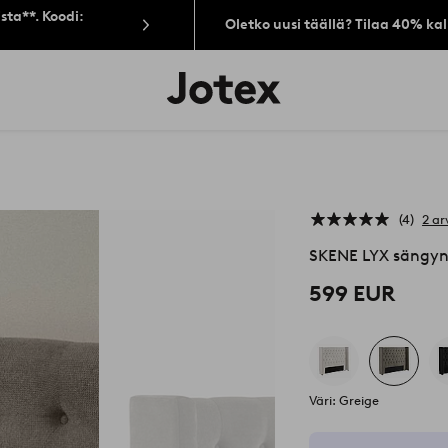
sta**. Koodi:
Oletko uusi täällä? Tilaa 40% ka
Jotex-
logo
–
siirry
aloitussivulle
4
2 ar
SKENE LYX sängy
599 EUR
Väri: Greige