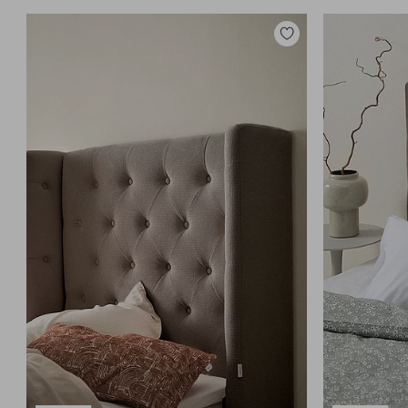
Lisää
suosikkeihin