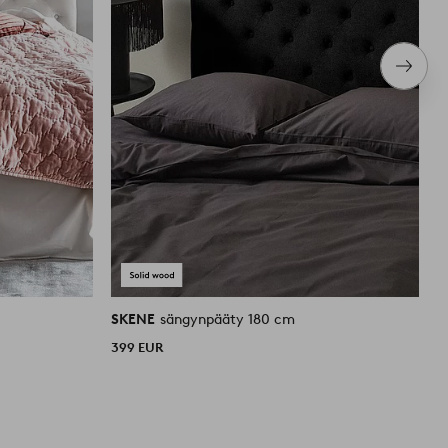
Seura
tuote
SKENE
sängynpääty 180 cm
S
399 EUR
3