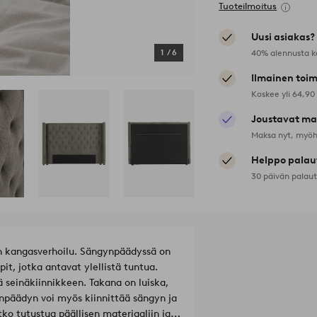
Tuoteilmoitus
Uusi asiakas?
40% alennusta k
1
/
6
Ilmainen toim
Koskee yli 64,90
Joustavat ma
Maksa nyt, myöh
Helppo palau
30 päivän palau
en kangasverhoilu. Sängynpäädyssä on
it, jotka antavat ylellistä tuntua.
ä seinäkiinnikkeen. Takana on luiska,
npäädyn voi myös kiinnittää sängyn ja
ko tutustua päällisen materiaaliin ja