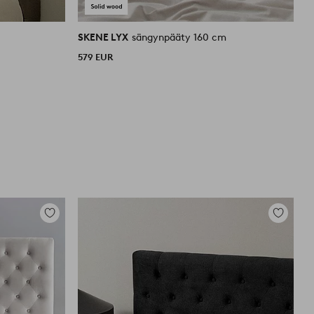
SKENE LYX
sängynpääty 160 cm
S
579 EUR
3
Lisää
Lisää
suosikkeihin
suosikkei