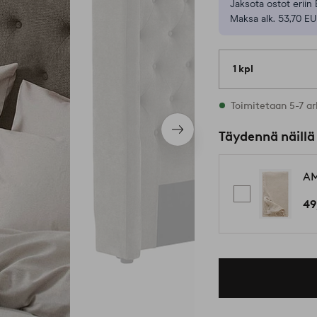
Jaksota ostot eriin 
Maksa alk. 53,70 EU
1 kpl
Varastossa
Toimitetaan 5-7 ar
Seuraava
Täydennä näillä
tuote
AM
49