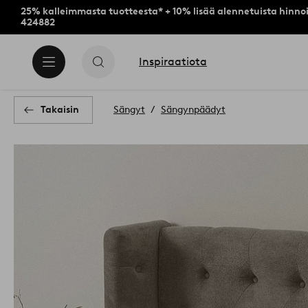
25% kalleimmasta tuotteesta* + 10% lisää alennetuista hinnoi
424882
Inspiraatiota
Takaisin
Sängyt
Sängynpäädyt