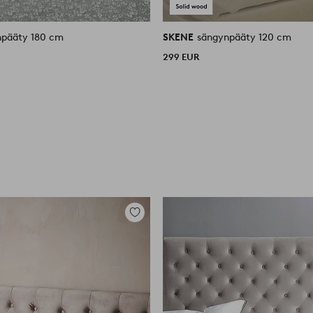
npääty 180 cm
SKENE
sängynpääty 120 cm
299 EUR
Lisää
suosikkeihin