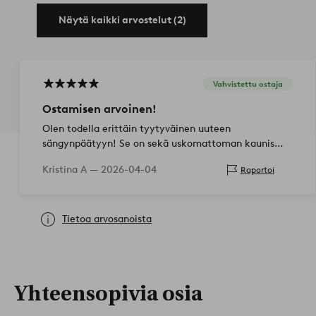
Näytä kaikki arvostelut (2)
Vahvistettu ostaja
Ostamisen arvoinen!
Olen todella erittäin tyytyväinen uuteen
sängynpäätyyn! Se on sekä uskomattoman kaunis
että tuntuu erittäin hyvin tehdyltä. Muotoilu sopii
Kristina A —
2026-04-04
Raportoi
täydellisesti huoneeseen ja antaa koko mak…
Tietoa arvosanoista
Yhteensopivia osia