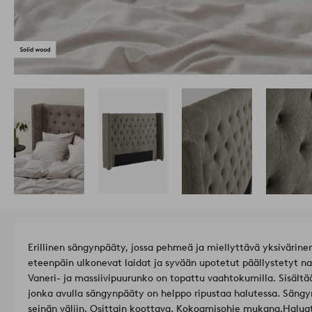
Erillinen sängynpääty, jossa pehmeä ja miellyttävä yksivärin
eteenpäin ulkonevat laidat ja syvään upotetut päällystetyt nap
Vaneri- ja massiivipuurunko on topattu vaahtokumilla. Sisältä
jonka avulla sängynpääty on helppo ripustaa halutessa. Sängy
seinän väliin. Osittain koottava. Kokoamisohje mukana.
Haluat