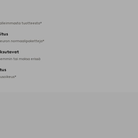
alleimmasta tuotteesta*
itus
 euron normaalipaketteja*
ksutavat
emmin tai maksa erissä
tus
tusoikeus*