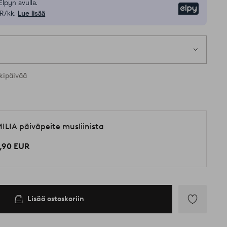
Elpyn avulla.
Elpy
R/kk.
Lue lisää
kipäivää
ILIA päiväpeite musliinista
,90 EUR
Lisää ostoskoriin
Lisää
suosikkeihin