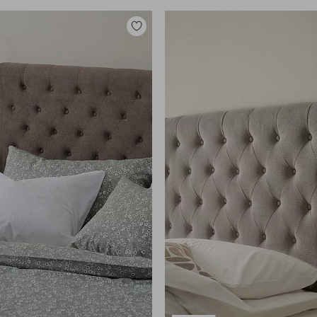
Lisää
suosikkeihin