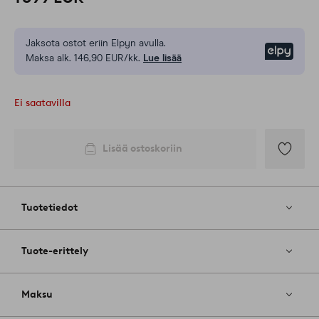
Jaksota ostot eriin Elpyn avulla.
Elpy
Maksa alk. 146,90 EUR/kk.
Lue lisää
Ei saatavilla
Lisää ostoskoriin
Lisää
suosikkeih
Tuotetiedot
Tuote-erittely
Maksu