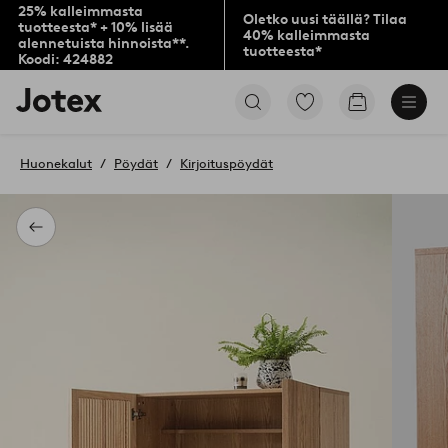
25% kalleimmasta
Oletko uusi täällä? Tilaa
tuotteesta* + 10% lisää
40% kalleimmasta
alennetuista hinnoista**.
tuotteesta*
Koodi: 424882
Jotex-
Siirry
Siirry
logo
merkittyihin
ostoskoriin
–
suosikkituotteisiin
siirry
Huonekalut
Pöydät
Kirjoituspöydät
aloitussivulle
Takaisin