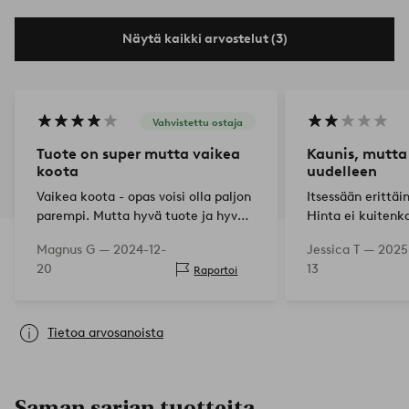
Näytä kaikki arvostelut (3)
Vahvistettu ostaja
Tuote on super mutta vaikea
Kaunis, mutta 
koota
uudelleen
Vaikea koota - opas voisi olla paljon
Itsessään erittäi
parempi. Mutta hyvä tuote ja hyvä
Hinta ei kuitenk
laatu
laatua. Esimerkiks
Magnus G —
2024-12-
Jessica T —
2025
huterot raskaalle
20
13
Raportoi
osittain huonost
Tietoa arvosanoista
Saman sarjan tuotteita