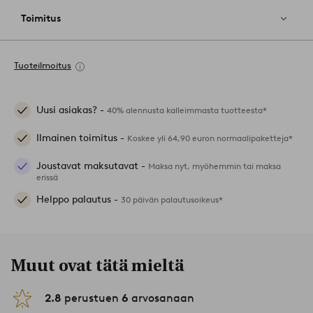
Toimitus
Tuoteilmoitus
Uusi asiakas? -
40% alennusta kalleimmasta tuotteesta*
Ilmainen toimitus -
Koskee yli 64,90 euron normaalipaketteja*
Joustavat maksutavat -
Maksa nyt, myöhemmin tai maksa
erissä
Helppo palautus -
30 päivän palautusoikeus*
Muut ovat tätä mieltä
2.8
perustuen
6
arvosanaan