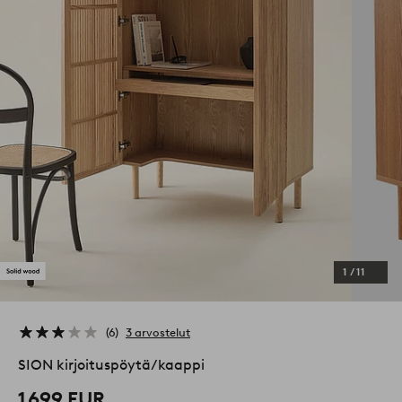
1
/
11
6
3 arvostelut
SION kirjoituspöytä/kaappi
1 699 EUR