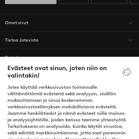
Omat sivut
Tietoa Jotexista
Palvelumme
Evästeet ovat sinun, joten niin on
valintakin!
Ehdot
Jotex käyttää verkkosivuston toiminnalle
Ystävät
välttämättömiä evästeitä sekä analyysin, sisällön
mukauttamisen ja sinua koskevamman
verkkosivustoelämyksen mahdollistavia evästeitä.
Jaamme henkilötiedot ja nämä evästeet niille mainos-
Turvalliset maksut – maksa nyt tai erissä
ja analyysiyhtiöille, joiden kanssa teemme yhteistyötä.
Tarkoituksena on analysoida, kuinka käytät sivustoa,
Haluatko tietää
lisää maksuvaihtoehdoistamme
?
sekä edistää markkinointiamme, jotta saat paremmin
elpy