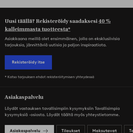
Uusi täällä? Rekisteröidy saadaksesi
40 %
kalleimmasta tuotteesta*
Asiakkaana meillä olet ensimmäinen, jolla on eksklusiivisia
tarjouksia, jännittäviä uutisia ja paljon inspiraatiota.
Rekisteröidy itse
* Katso tarjouksen ehdot rekisteröitymisen yhteydessä
Asiakaspalvelu
Löydät vastauksen tavallisimpiin kysymyksiin Tavallisimpia
kysymyksiä -osiosta. Löydät täältä myös yhteystietomme.
Asiakaspalvelu
Tilaukset
Maksutavat
T