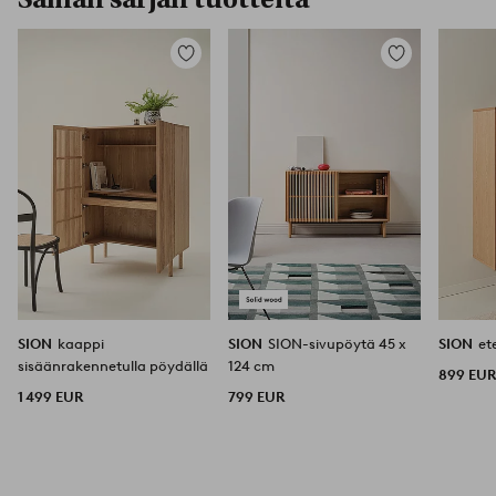
Lisää
Lisää
suosikkeihin
suosikkeihin
SION
kaappi
SION
SION-sivupöytä 45 x
SION
et
sisäänrakennetulla pöydällä
124 cm
899 EU
1 499 EUR
799 EUR