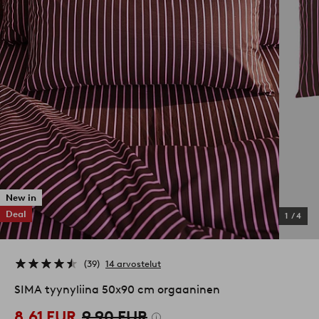
New in
Deal
1
/
4
39
14 arvostelut
SIMA tyynyliina 50x90 cm orgaaninen
8,61 EUR
9,90 EUR