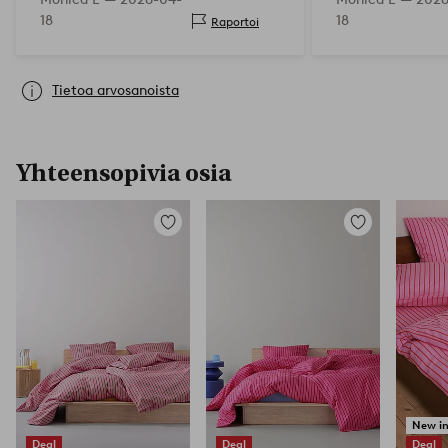
18
18
Raportoi
Tietoa arvosanoista
Yhteensopivia osia
Lisää
Lisää
suosikkeihin
suosikkeihin
New i
Deal
Deal
Deal