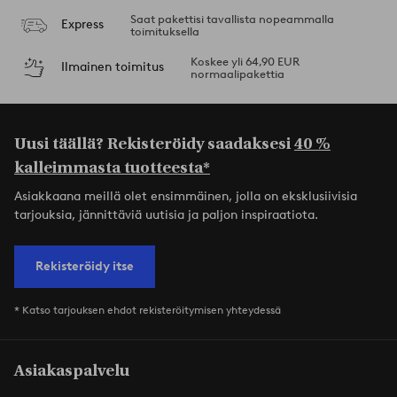
Saat pakettisi tavallista nopeammalla
Express
toimituksella
Koskee yli 64,90 EUR
Ilmainen toimitus
normaalipakettia
Uusi täällä? Rekisteröidy saadaksesi
40 %
kalleimmasta tuotteesta*
Asiakkaana meillä olet ensimmäinen, jolla on eksklusiivisia
tarjouksia, jännittäviä uutisia ja paljon inspiraatiota.
Rekisteröidy itse
* Katso tarjouksen ehdot rekisteröitymisen yhteydessä
Asiakaspalvelu