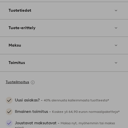
suosikkeihin
Tuotetiedot
Tuote-erittely
Maksu
Toimitus
Tuoteilmoitus
Uusi asiakas? -
40% alennusta kalleimmasta tuotteesta*
Ilmainen toimitus -
Koskee yli 64,90 euron normaalipaketteja*
Joustavat maksutavat -
Maksa nyt, myöhemmin tai maksa
erissä