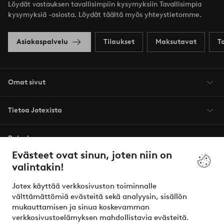
Löydät vastauksen tavallisimpiin kysymyksiin Tavallisimpia
kysymyksiä -osiosta. Löydät täältä myös yhteystietomme.
Asiakaspalvelu
Tilaukset
Maksutavat
T
Omat sivut
Tietoa Jotexista
Palvelumme
Evästeet ovat sinun, joten niin on
valintakin!
Ehdot
Jotex käyttää verkkosivuston toiminnalle
Ystävät
välttämättömiä evästeitä sekä analyysin, sisällön
mukauttamisen ja sinua koskevamman
verkkosivustoelämyksen mahdollistavia evästeitä.