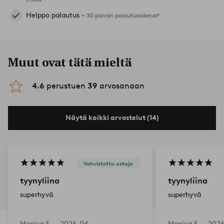
Helppo palautus -
30 päivän palautusoikeus*
Muut ovat tätä mieltä
4.6
perustuen
39
arvosanaan
Näytä kaikki arvostelut (14)
Vahvistettu ostaja
tyynyliina
tyynyliina
superhyvä
superhyvä
Monica E —
2026-04-
Monica E —
2026