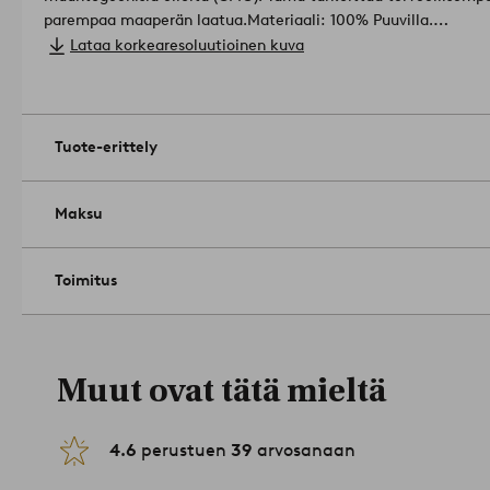
parempaa maaperän laatua.
Materiaali: 100% Puuvilla.
Koko: 90 x 50 cm.
Lataa korkearesoluutioinen kuva
Langantiheys 144 TC.(Langantiheys kertoo lankojen lukumäärän, thread counts, neliötuuman alalla.
Mitä suurempi langantiheys, sitä laadukkaampi kangas.).
Konep
valkaisuainetta. Rumpukuivaa keskilämmöllä. Silitys korkeall
(vain öljyliuotinkäyttö). Kutistuma max 5 %. Pestävä ennen kä
Tuote-erittely
käännettynä.
Tuotenumero: 1765695-09-06
Maksu
Toimitus
Muut ovat tätä mieltä
4.6
perustuen
39
arvosanaan