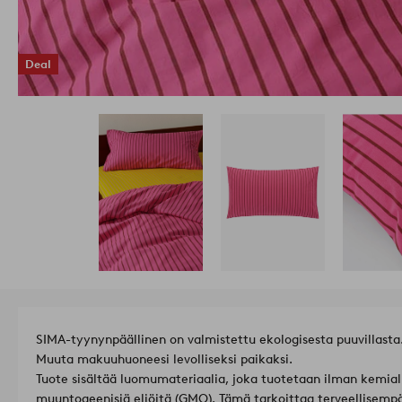
Deal
SIMA-tyynynpäällinen on valmistettu ekologisesta puuvillasta. 
Muuta makuuhuoneesi levolliseksi paikaksi.
Tuote sisältää luomumateriaalia, joka tuotetaan ilman kemialli
muuntogeenisiä eliöitä (GMO). Tämä tarkoittaa terveellisempä