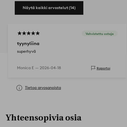
Näytä kaikki arvostelut (14)
Vahvistettu ostaja
tyynyliina
superhyvä
Monica E —
2026-04-18
Raportoi
Tietoa arvosanoista
Yhteensopivia osia