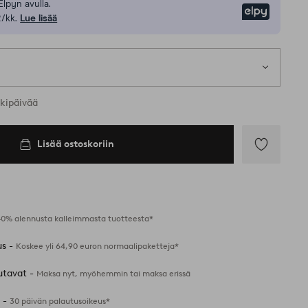
Elpyn avulla.
Elpy
/kk.
Lue lisää
rkipäivää
Lisää ostoskoriin
Lisää
suosikkeihin
40% alennusta kalleimmasta tuotteesta*
us -
Koskee yli 64,90 euron normaalipaketteja*
utavat -
Maksa nyt, myöhemmin tai maksa erissä
 -
30 päivän palautusoikeus*