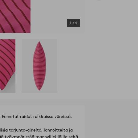
1
/
4
Painetut raidat raikkaissa väreissä.
sia torjunta-aineita, lannoitteita ja
ä työympäristöä maanviljelijöille sekä