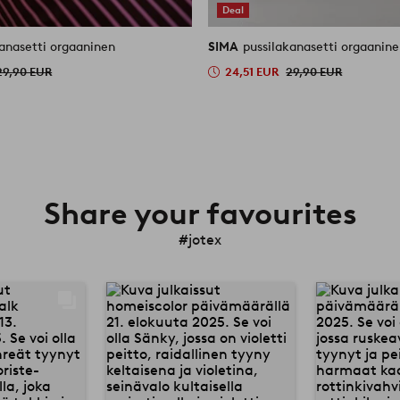
Deal
pussilakanasetti orgaaninen
SIMA
pussilakanasetti orgaani
29,90 EUR
24,51 EUR
29,90 EUR
Share your favourites
#jotex