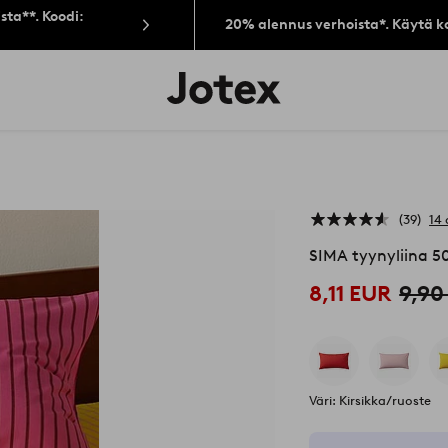
sta**. Koodi:
20% alennus verhoista*. Käytä k
Jotex-
logo
–
siirry
aloitussivulle
39
14 
SIMA tyynyliina 
8,11 EUR
9,90
Väri: Kirsikka/ruoste