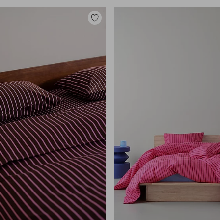
Lisää
suosikkeihin