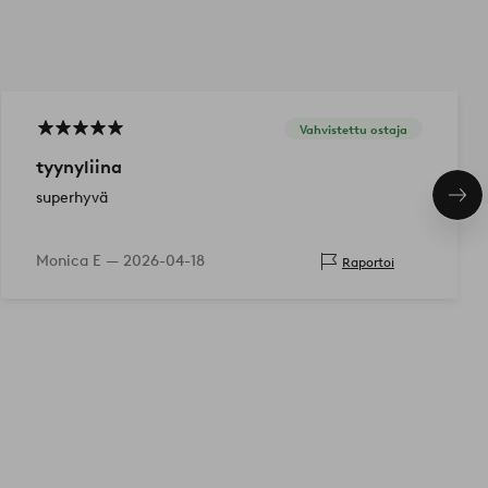
Vahvistettu ostaja
tyynyliina
superhyvä
Seu
tuo
Monica E —
2026-04-18
Raportoi