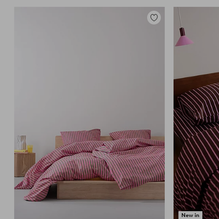
Lisää
suosikkeihin
New in