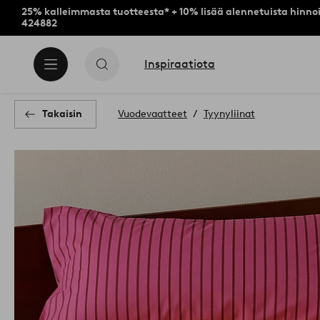
25% kalleimmasta tuotteesta* + 10% lisää alennetuista hinnoi
424882
Inspiraatiota
Takaisin
Vuodevaatteet
Tyynyliinat