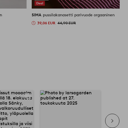
Deal
nen
SIMA
pussilakanasetti parivuode orgaaninen
S
39,06 EUR
44,90 EUR