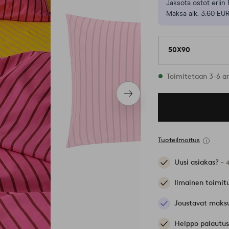
Jaksota ostot eriin 
Maksa alk. 3,60 EUR
50X90
Varastossa
Toimitetaan 3-6 a
Seuraava
tuote
Tuoteilmoitus
Uusi asiakas? -
Ilmainen toimit
Joustavat maks
Helppo palautus