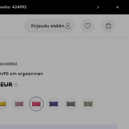
oodia: 424992
Sulje
Kirjaudu sisään
Siirry
Siirry
merkittyihin
ostoskori
suosikkituotteisiin
arvostelut
50x90 cm orgaaninen
 EUR