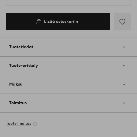
Lisää ostoskoriin
Lisää
suosikkeih
Tuotetiedot
Tuote-erittely
Maksu
Toimitus
Tuoteilmoitus