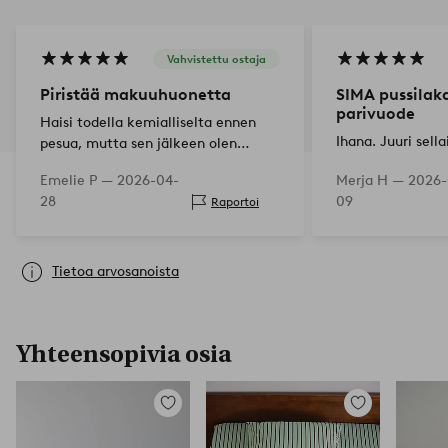
Vahvistettu ostaja
Piristää makuuhuonetta
SIMA pussilak
parivuode
Haisi todella kemialliselta ennen
Ihana. Juuri sell
pesua, mutta sen jälkeen olen
tyytyväinen
Emelie P —
2026-04-
Merja H —
2026-
28
09
Raportoi
Tietoa arvosanoista
Yhteensopivia osia
Lisää
Lisää
suosikkeihin
suosikkeihin