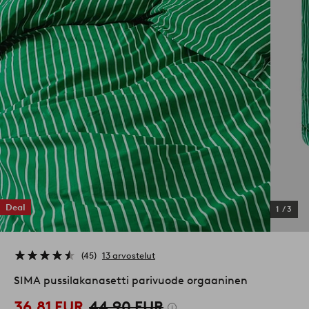
Deal
1
/
3
45
13 arvostelut
SIMA pussilakanasetti parivuode orgaaninen
36,81 EUR
44,90 EUR