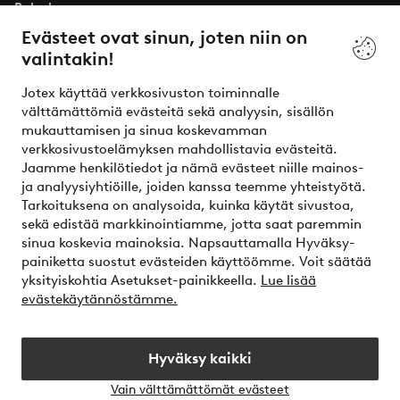
Palvelumme
Evästeet ovat sinun, joten niin on
valintakin!
Ehdot
Jotex käyttää verkkosivuston toiminnalle
Ystävät
välttämättömiä evästeitä sekä analyysin, sisällön
mukauttamisen ja sinua koskevamman
verkkosivustoelämyksen mahdollistavia evästeitä.
Jaamme henkilötiedot ja nämä evästeet niille mainos-
Turvalliset maksut – maksa nyt tai erissä
ja analyysiyhtiöille, joiden kanssa teemme yhteistyötä.
Tarkoituksena on analysoida, kuinka käytät sivustoa,
Haluatko tietää
lisää maksuvaihtoehdoistamme
?
sekä edistää markkinointiamme, jotta saat paremmin
elpy
sinua koskevia mainoksia. Napsauttamalla Hyväksy-
painiketta suostut evästeiden käyttöömme. Voit säätää
yksityiskohtia Asetukset-painikkeella.
Lue lisää
evästekäytännöstämme.
Suomi - Valitse maa
Hyväksy kaikki
Instagram
Facebook
Vain välttämättömät evästeet
Avaa