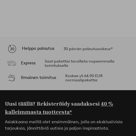
Helppo palautus
30 päivän palautusoikeus*
Saat pakettisi tavallista nopeammalla
Express
toimituksella
Koskee yli 64,90 EUR
Ilmainen toimitus
normaalipakettia
Uusi täällä? Rekisteröidy saadaksesi
40 %
kalleimmasta tuotteesta*
Asiakkaana meillä olet ensimmäinen, jolla on eksklusiivisia
tarjouksia, jännittäviä uutisia ja paljon inspiraatiota.