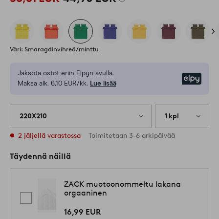
Väri: Smaragdinvihreä/minttu
Jaksota ostot eriin Elpyn avulla.
Elpy
Maksa alk. 6,10 EUR/kk.
Lue lisää
220X210
1 kpl
2 jäljellä varastossa
Toimitetaan 3-6 arkipäivää
Täydennä näillä
ZACK muotoonommeltu lakana
orgaaninen
16,99 EUR