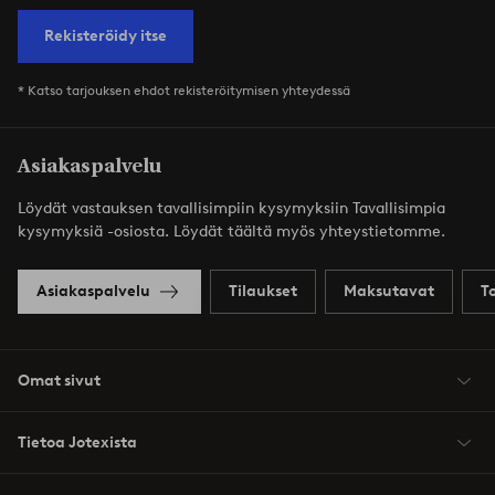
Rekisteröidy itse
* Katso tarjouksen ehdot rekisteröitymisen yhteydessä
Asiakaspalvelu
Löydät vastauksen tavallisimpiin kysymyksiin Tavallisimpia
kysymyksiä -osiosta. Löydät täältä myös yhteystietomme.
Asiakaspalvelu
Tilaukset
Maksutavat
T
Omat sivut
Tietoa Jotexista