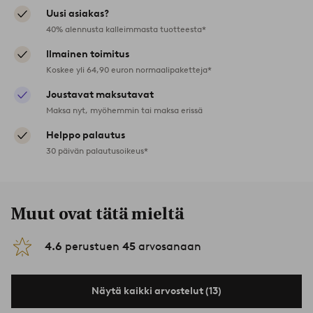
Uusi asiakas?
40% alennusta kalleimmasta tuotteesta*
Ilmainen toimitus
Koskee yli 64,90 euron normaalipaketteja*
Joustavat maksutavat
Maksa nyt, myöhemmin tai maksa erissä
Helppo palautus
30 päivän palautusoikeus*
Muut ovat tätä mieltä
4.6
perustuen
45
arvosanaan
Näytä kaikki arvostelut (13)