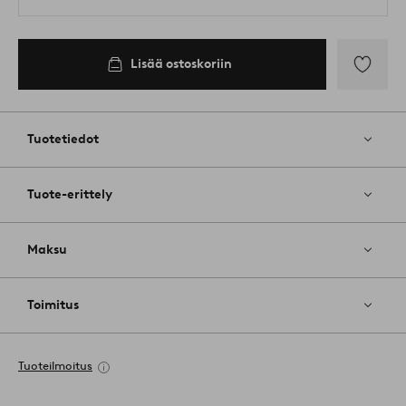
Lisää ostoskoriin
Lisää
suosikkeih
Tuotetiedot
Tuote-erittely
Maksu
Toimitus
Tuoteilmoitus