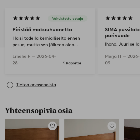
Vahvistettu ostaja
Piristää makuuhuonetta
SIMA pussilak
parivuode
Haisi todella kemialliselta ennen
Ihana. Juuri sell
pesua, mutta sen jälkeen olen
tyytyväinen
Emelie P —
2026-04-
Merja H —
2026-
28
09
Raportoi
Tietoa arvosanoista
Yhteensopivia osia
Lisää
Lisää
suosikkeihin
suosikkeihin