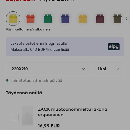
Väri: Keltainen/valkoinen
Jaksota ostot eriin Elpyn avulla.
Elpy
Maksa alk. 6,10 EUR/kk.
Lue lisää
220X210
1 kpl
Varastossa
Toimitetaan 3-6 arkipäivää
Täydennä näillä
ZACK muotoonommeltu lakana
orgaaninen
16,99 EUR