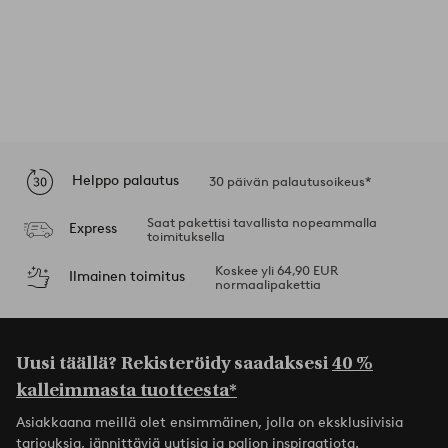
Helppo palautus
30 päivän palautusoikeus*
Saat pakettisi tavallista nopeammalla
Express
toimituksella
Koskee yli 64,90 EUR
Ilmainen toimitus
normaalipakettia
Uusi täällä? Rekisteröidy saadaksesi
40 %
kalleimmasta tuotteesta*
Asiakkaana meillä olet ensimmäinen, jolla on eksklusiivisia
tarjouksia, jännittäviä uutisia ja paljon inspiraatiota.