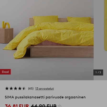
Deal
1
/
3
45
13 arvostelut
SIMA pussilakanasetti parivuode orgaaninen
36,81 EUR
44,90 EUR