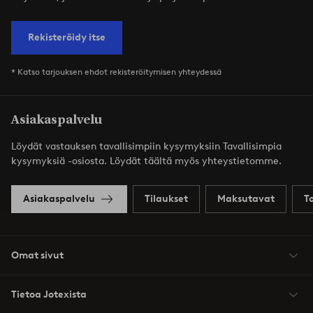
Rekisteröidy itse
* Katso tarjouksen ehdot rekisteröitymisen yhteydessä
Asiakaspalvelu
Löydät vastauksen tavallisimpiin kysymyksiin Tavallisimpia
kysymyksiä -osiosta. Löydät täältä myös yhteystietomme.
Asiakaspalvelu
Tilaukset
Maksutavat
T
Omat sivut
Tietoa Jotexista