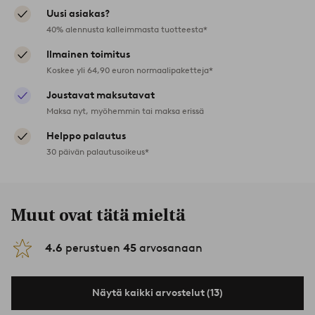
Uusi asiakas?
40% alennusta kalleimmasta tuotteesta*
Ilmainen toimitus
Koskee yli 64,90 euron normaalipaketteja*
Joustavat maksutavat
Maksa nyt, myöhemmin tai maksa erissä
Helppo palautus
30 päivän palautusoikeus*
Muut ovat tätä mieltä
4.6
perustuen
45
arvosanaan
Näytä kaikki arvostelut (13)