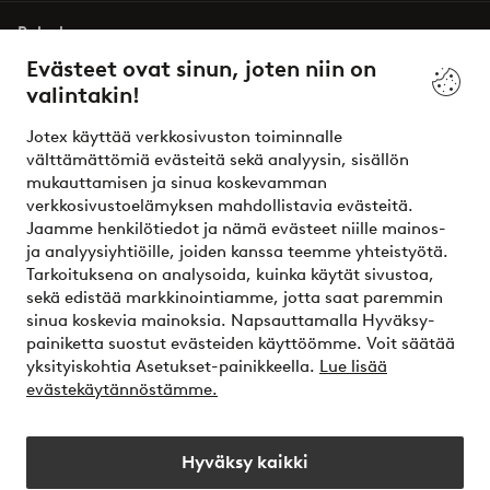
Palvelumme
Evästeet ovat sinun, joten niin on
valintakin!
Ehdot
Jotex käyttää verkkosivuston toiminnalle
Ystävät
välttämättömiä evästeitä sekä analyysin, sisällön
mukauttamisen ja sinua koskevamman
verkkosivustoelämyksen mahdollistavia evästeitä.
Jaamme henkilötiedot ja nämä evästeet niille mainos-
Turvalliset maksut – maksa nyt tai erissä
ja analyysiyhtiöille, joiden kanssa teemme yhteistyötä.
Tarkoituksena on analysoida, kuinka käytät sivustoa,
Haluatko tietää
lisää maksuvaihtoehdoistamme
?
sekä edistää markkinointiamme, jotta saat paremmin
elpy
sinua koskevia mainoksia. Napsauttamalla Hyväksy-
painiketta suostut evästeiden käyttöömme. Voit säätää
yksityiskohtia Asetukset-painikkeella.
Lue lisää
evästekäytännöstämme.
Suomi - Valitse maa
Hyväksy kaikki
Instagram
Facebook