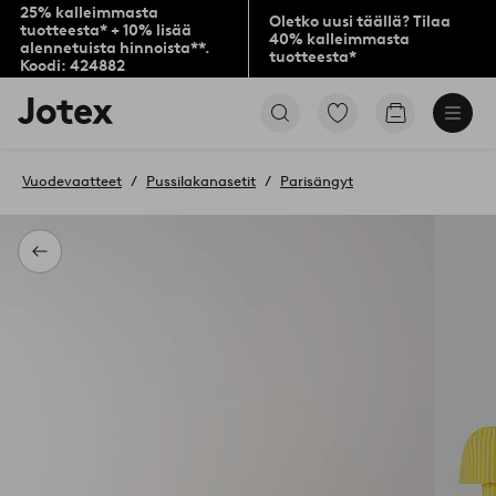
25% kalleimmasta
Oletko uusi täällä? Tilaa
tuotteesta* + 10% lisää
40% kalleimmasta
alennetuista hinnoista**.
tuotteesta*
Koodi: 424882
Jotex-
Siirry
Siirry
logo
merkittyihin
ostoskoriin
–
suosikkituotteisiin
siirry
Vuodevaatteet
Pussilakanasetit
Parisängyt
aloitussivulle
Takaisin