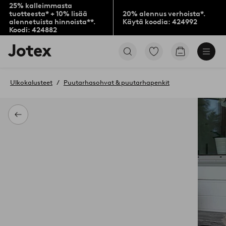
25% kalleimmasta
tuotteesta* + 10% lisää
20% alennus verhoista*.
alennetuista hinnoista**.
Käytä koodia: 424992
Koodi: 424882
Jotex-
Siirry
Siirry
logo
merkittyihin
ostoskoriin
–
suosikkituotteisiin
siirry
Ulkokalusteet
Puutarhasohvat & puutarhapenkit
aloitussivulle
Takaisin