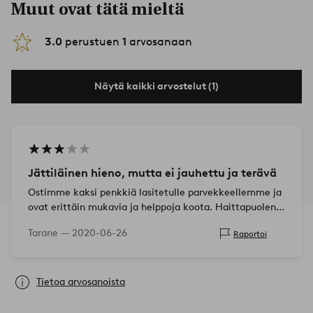
Muut ovat tätä mieltä
3.0
perustuen
1
arvosanaan
Näytä kaikki arvostelut (1)
Jättiläinen hieno, mutta ei jauhettu ja terävä
Ostimme kaksi penkkiä lasitetulle parvekkeellemme ja
ovat erittäin mukavia ja helppoja koota. Haittapuolena
on kuitenkin se, että harmaa puupala ei ole ol…
Tarane —
2020-06-26
Raportoi
Tietoa arvosanoista