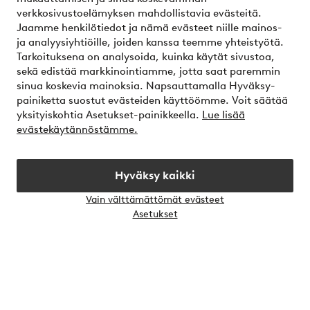
Omat sivut
verkkosivustoelämyksen mahdollistavia evästeitä.
Jaamme henkilötiedot ja nämä evästeet niille mainos-
Tietoa Jotexista
ja analyysiyhtiöille, joiden kanssa teemme yhteistyötä.
Tarkoituksena on analysoida, kuinka käytät sivustoa,
sekä edistää markkinointiamme, jotta saat paremmin
Palvelumme
sinua koskevia mainoksia. Napsauttamalla Hyväksy-
painiketta suostut evästeiden käyttöömme. Voit säätää
yksityiskohtia Asetukset-painikkeella.
Lue lisää
Ehdot
evästekäytännöstämme.
Ystävät
Hyväksy kaikki
Vain välttämättömät evästeet
Avaa
Asetukset
chat-
Turvalliset maksut – maksa nyt tai erissä
laati
Haluatko tietää
lisää maksuvaihtoehdoistamme
?
elpy