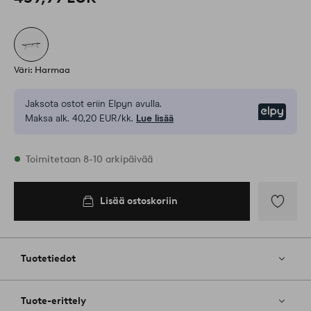
Väri: Harmaa
Jaksota ostot eriin Elpyn avulla.
Elpy
Maksa alk. 40,20 EUR/kk.
Lue lisää
Varastossa
Toimitetaan 8-10 arkipäivää
Lisää ostoskoriin
Lisää
ostoskoriin
Lisää
suosikkeih
Tuotetiedot
Tuote-erittely