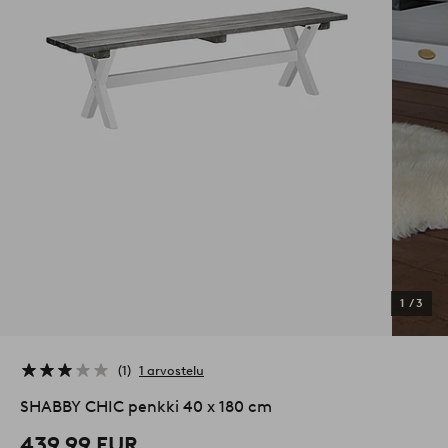
1
/
3
1
1 arvostelu
SHABBY CHIC penkki 40 x 180 cm
439,99 EUR