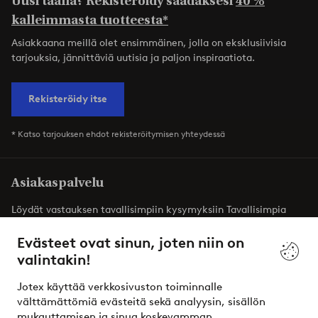
Uusi täällä? Rekisteröidy saadaksesi
40 %
kalleimmasta tuotteesta*
Asiakkaana meillä olet ensimmäinen, jolla on eksklusiivisia
tarjouksia, jännittäviä uutisia ja paljon inspiraatiota.
Rekisteröidy itse
* Katso tarjouksen ehdot rekisteröitymisen yhteydessä
Asiakaspalvelu
Löydät vastauksen tavallisimpiin kysymyksiin Tavallisimpia
kysymyksiä -osiosta. Löydät täältä myös yhteystietomme.
Evästeet ovat sinun, joten niin on
valintakin!
Asiakaspalvelu
Tilaukset
Maksutavat
T
Jotex käyttää verkkosivuston toiminnalle
välttämättömiä evästeitä sekä analyysin, sisällön
mukauttamisen ja sinua koskevamman