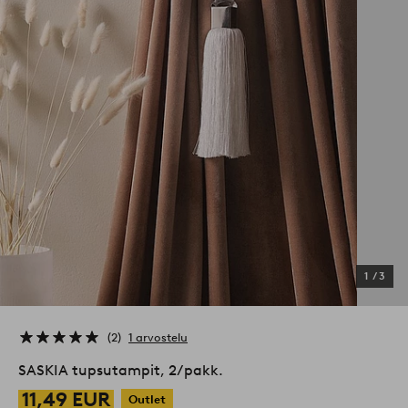
1
/
3
2
1 arvostelu
SASKIA tupsutampit, 2/pakk.
11,49 EUR
Outlet