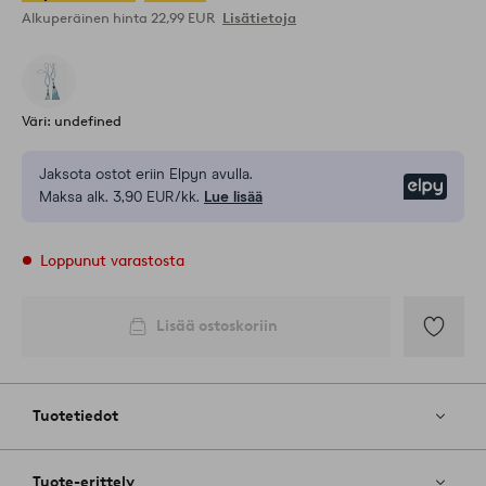
Alkuperäinen hinta
22,99 EUR
Lisätietoja
Väri: undefined
Jaksota ostot eriin Elpyn avulla.
Elpy
Maksa alk. 3,90 EUR/kk.
Lue lisää
Loppunut varastosta
Lisää ostoskoriin
Lisää
suosikkeih
Tuotetiedot
Tuote-erittely