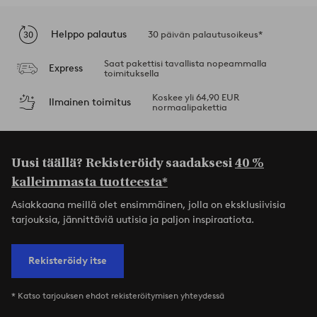
Helppo palautus
30 päivän palautusoikeus*
Saat pakettisi tavallista nopeammalla
Express
toimituksella
Koskee yli 64,90 EUR
Ilmainen toimitus
normaalipakettia
Uusi täällä? Rekisteröidy saadaksesi
40 %
kalleimmasta tuotteesta*
Asiakkaana meillä olet ensimmäinen, jolla on eksklusiivisia
tarjouksia, jännittäviä uutisia ja paljon inspiraatiota.
Rekisteröidy itse
* Katso tarjouksen ehdot rekisteröitymisen yhteydessä