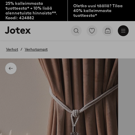
25% kalleimmasta
Oletko uusi täällä? Tilaa
tuotteesta* + 10% lisää
40% kalleimmasta
alennetuista hinnoista**.
tuotteesta*
Koodi: 424882
Jotex-
Siirry
Siirry
logo
merkittyihin
ostoskoriin
–
suosikkituotteisiin
siirry
Verhot
Verhotampit
aloitussivulle
Takaisin