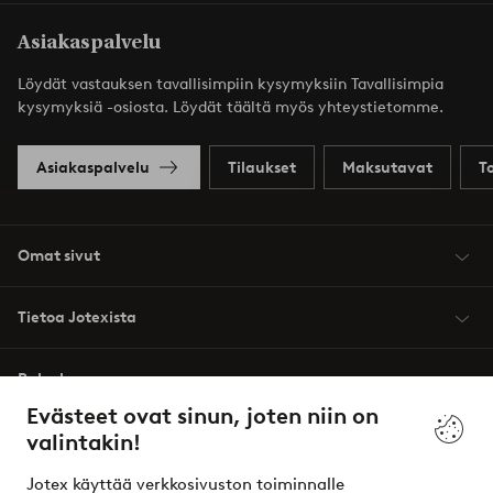
Asiakaspalvelu
Löydät vastauksen tavallisimpiin kysymyksiin Tavallisimpia
kysymyksiä -osiosta. Löydät täältä myös yhteystietomme.
Asiakaspalvelu
Tilaukset
Maksutavat
T
Omat sivut
Tietoa Jotexista
Palvelumme
Evästeet ovat sinun, joten niin on
valintakin!
Ehdot
Jotex käyttää verkkosivuston toiminnalle