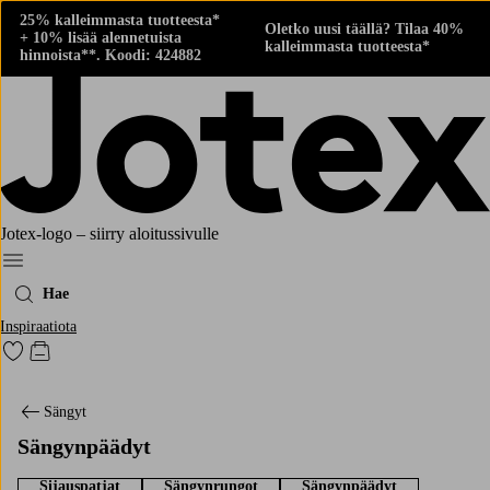
25% kalleimmasta tuotteesta*
Oletko uusi täällä? Tilaa 40%
+ 10% lisää alennetuista
kalleimmasta tuotteesta*
hinnoista**. Koodi: 424882
Jotex-logo – siirry aloitussivulle
Menu
Hae
Inspiraatiota
Siirry merkittyihin suosikkituotteisiin
Siirry ostoskoriin
Sängyt
Sängynpäädyt
Sijauspatjat
Sängynrungot
Sängynpäädyt