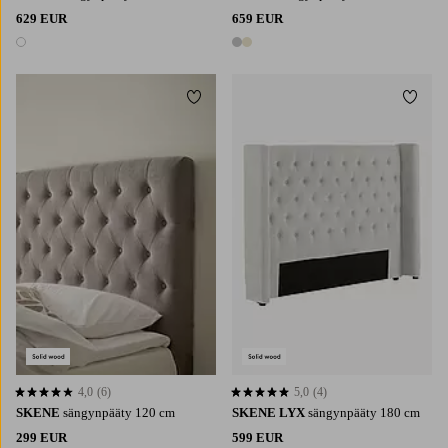
629 EUR
659 EUR
1 väri
2 värejä
Lisää suosikkeihin
Lisää 
4,0
(6)
5,0
(4)
4,0 perustuen 6 arvosanaan
5,0 perustuen 4 arvosanaan
SKENE
sängynpääty 120 cm
SKENE LYX
sängynpääty 180 cm
299 EUR
599 EUR