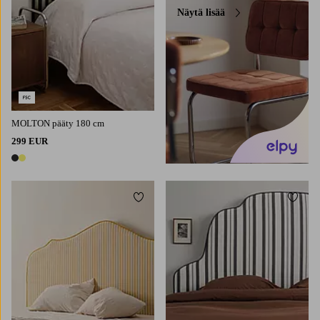
Näytä lisää
MOLTON pääty 180 cm
299 EUR
2 värejä
Lisää suosikkeihin
Lisää 
160X200
180X200