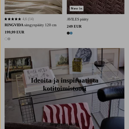
New in
4,6
(14)
AVILES pääty
4,6 perustuen 14 arvosanaan
RINGVIDA
sängynpääty 120 cm
249 EUR
199,99 EUR
2 värejä
2 värejä
Ideoita ja inspiraatiota
kotitoimistoosi
Inspiroidu täällä