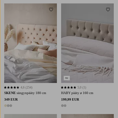
Lisää suosikkeihin
Lisää 
4,6
(254)
5,0
(1)
4,6 perustuen 254 arvosanaan
5,0 perustuen 1 arvosanaan
SKENE
sängynpääty 180 cm
HABY pääty ø 160 cm
349 EUR
199,99 EUR
3 värejä
2 värejä