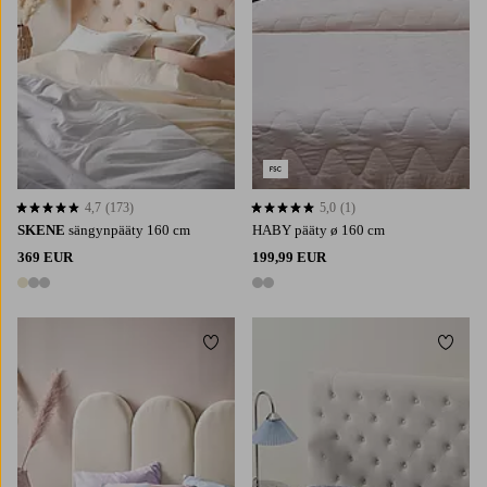
4,7
(173)
5,0
(1)
4,7 perustuen 173 arvosanaan
5,0 perustuen 1 arvosanaan
SKENE
sängynpääty 160 cm
HABY pääty ø 160 cm
369 EUR
199,99 EUR
3 värejä
2 värejä
Lisää suosikkeihin
Lisää 