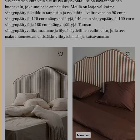
siis enemmän kuin vain sisustusyksityiskohta – se on käytännöllinen
huonekalu, joka suojaa ja antaa tukea. Meillä on laaja valikoima
sängynpäätyjä kaikkiin tarpeisiin ja tyyleihin – valittavana on 90 cm:n
sängynpäätyjä, 120 cm:n sängynpäätyjä, 140 cm:n sängynpäätyjä, 160 cm:n
sängynpäätyjä ja 180 cm:n sängynpäätyjä. Tutustu
sängynpäätyvalikoimaamme ja löydä täydellinen vaihtoehto, jolla teet
makuuhuoneestasi entistäkin viihtyisämmän ja kutsuvamman.
Lisää suosikkeihin
Lisää 
New in