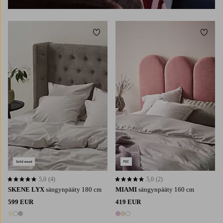
Lisää suosikkeihin
Lisää 
5,0
(4)
5,0
(2)
5,0 perustuen 4 arvosanaan
5,0 perustuen 2 arvosanaan
SKENE LYX
sängynpääty 180 cm
MIAMI
sängynpääty 160 cm
599 EUR
419 EUR
3 värejä
3 värejä