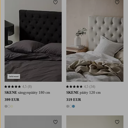
Lisää suosikkeihin
Lisää 
4,5
(8)
4,5
(34)
4,5 perustuen 8 arvosanaan
4,5 perustuen 34 arvosanaan
SKENE
sängynpääty 180 cm
SKENE
pääty 120 cm
399 EUR
319 EUR
3 värejä
3 värejä
Lisää suosikkeihin
Lisää 