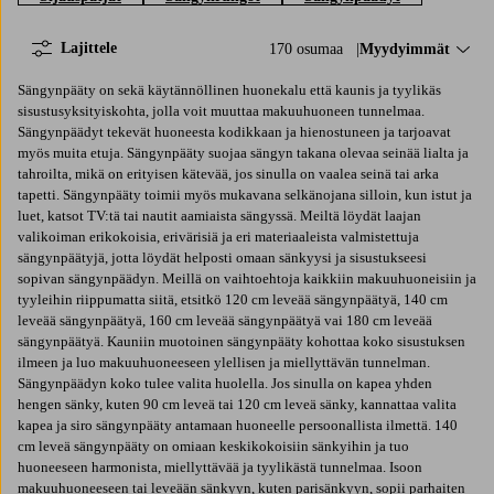
Lajittele
170 osumaa
Lajittele:
Myydyimmät
Sängynpääty on sekä käytännöllinen huonekalu että kaunis ja tyylikäs
sisustusyksityiskohta, jolla voit muuttaa makuuhuoneen tunnelmaa.
Sängynpäädyt tekevät huoneesta kodikkaan ja hienostuneen ja tarjoavat
myös muita etuja. Sängynpääty suojaa sängyn takana olevaa seinää lialta ja
tahroilta, mikä on erityisen kätevää, jos sinulla on vaalea seinä tai arka
tapetti. Sängynpääty toimii myös mukavana selkänojana silloin, kun istut ja
luet, katsot TV:tä tai nautit aamiaista sängyssä. Meiltä löydät laajan
valikoiman erikokoisia, erivärisiä ja eri materiaaleista valmistettuja
sängynpäätyjä, jotta löydät helposti omaan sänkyysi ja sisustukseesi
sopivan sängynpäädyn. Meillä on vaihtoehtoja kaikkiin makuuhuoneisiin ja
tyyleihin riippumatta siitä, etsitkö 120 cm leveää sängynpäätyä, 140 cm
leveää sängynpäätyä, 160 cm leveää sängynpäätyä vai 180 cm leveää
sängynpäätyä. Kauniin muotoinen sängynpääty kohottaa koko sisustuksen
ilmeen ja luo makuuhuoneeseen ylellisen ja miellyttävän tunnelman.
Sängynpäädyn koko tulee valita huolella. Jos sinulla on kapea yhden
hengen sänky, kuten 90 cm leveä tai 120 cm leveä sänky, kannattaa valita
kapea ja siro sängynpääty antamaan huoneelle persoonallista ilmettä. 140
cm leveä sängynpääty on omiaan keskikokoisiin sänkyihin ja tuo
huoneeseen harmonista, miellyttävää ja tyylikästä tunnelmaa. Isoon
makuuhuoneeseen tai leveään sänkyyn, kuten parisänkyyn, sopii parhaiten