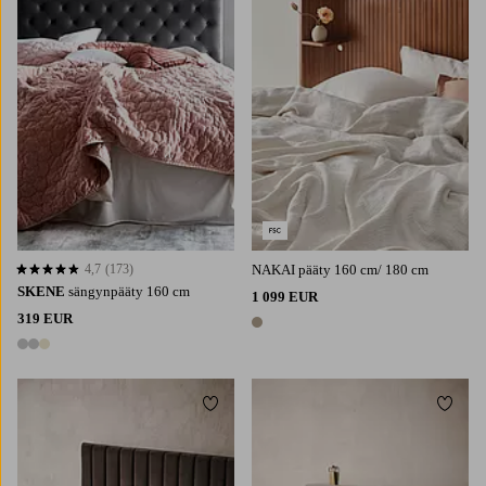
4,7
(173)
NAKAI pääty 160 cm/ 180 cm
4,7 perustuen 173 arvosanaan
SKENE
sängynpääty 160 cm
1 099 EUR
319 EUR
1 väri
3 värejä
Lisää suosikkeihin
Lisää 