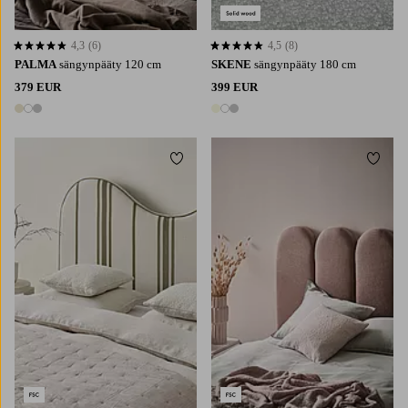
4,3
(6)
4,5
(8)
4,3 perustuen 6 arvosanaan
4,5 perustuen 8 arvosanaan
PALMA
sängynpääty 120 cm
SKENE
sängynpääty 180 cm
379 EUR
399 EUR
3 värejä
3 värejä
Lisää suosikkeihin
Lisää 