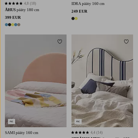
4,8
(18)
IDRA pääty 160 cm
4,8 perustuen 18 arvosanaan
ÅHUS
pääty 180 cm
249 EUR
399 EUR
2 värejä
5 värejä
Lisää suosikkeihin
Lisää 
SAMI pääty 160 cm
4,4
(14)
4,4 perustuen 14 arvosanaan