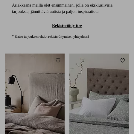
Asiakkaana meillä olet ensimmäinen, jolla on eksklusiivisia
tarjouksia, jännittäviä uutisia ja paljon inspiraatiota.
Rekisteröidy itse
* Katso tarjouksen ehdot rekisteröitymisen yhteydessä
Lisää suosikkeihin
Lisää 