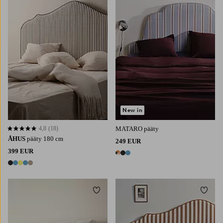
160X200
180X200
New in
4,8
(18)
MATARO pääty
4,8 perustuen 18 arvosanaan
ÅHUS
pääty 180 cm
249 EUR
399 EUR
3 värejä
5 värejä
Lisää suosikkeihin
Lisää 