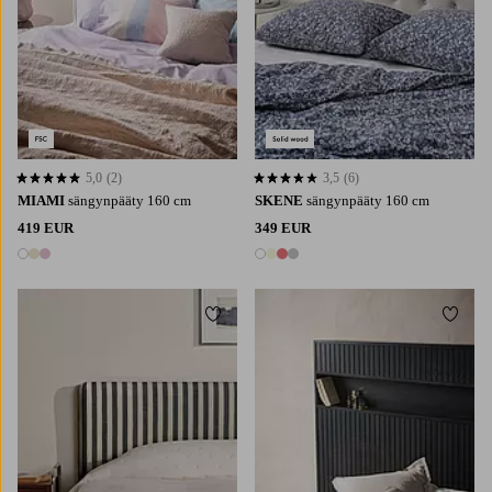
5,0
(2)
3,5
(6)
5,0 perustuen 2 arvosanaan
3,5 perustuen 6 arvosanaan
MIAMI
sängynpääty 160 cm
SKENE
sängynpääty 160 cm
419 EUR
349 EUR
3 värejä
4 värejä
Lisää suosikkeihin
Lisää 