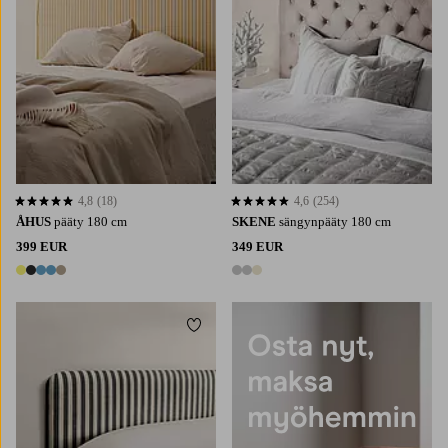
4,8
(18)
4,6
(254)
4,8 perustuen 18 arvosanaan
4,6 perustuen 254 arvosanaan
ÅHUS
pääty 180 cm
SKENE
sängynpääty 180 cm
399 EUR
349 EUR
5 värejä
3 värejä
Lisää suosikkeihin