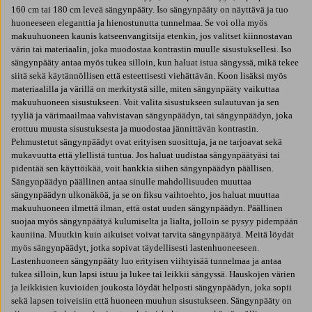
160 cm tai 180 cm leveä sängynpääty. Iso sängynpääty on näyttävä ja tuo
huoneeseen eleganttia ja hienostunutta tunnelmaa. Se voi olla myös
makuuhuoneen kaunis katseenvangitsija etenkin, jos valitset kiinnostavan
värin tai materiaalin, joka muodostaa kontrastin muulle sisustuksellesi. Iso
sängynpääty antaa myös tukea silloin, kun haluat istua sängyssä, mikä tekee
siitä sekä käytännöllisen että esteettisesti viehättävän. Koon lisäksi myös
materiaalilla ja värillä on merkitystä sille, miten sängynpääty vaikuttaa
makuuhuoneen sisustukseen. Voit valita sisustukseen sulautuvan ja sen
tyyliä ja värimaailmaa vahvistavan sängynpäädyn, tai sängynpäädyn, joka
erottuu muusta sisustuksesta ja muodostaa jännittävän kontrastin.
Pehmustetut sängynpäädyt ovat erityisen suosittuja, ja ne tarjoavat sekä
mukavuutta että ylellistä tuntua. Jos haluat uudistaa sängynpäätyäsi tai
pidentää sen käyttöikää, voit hankkia siihen sängynpäädyn päällisen.
Sängynpäädyn päällinen antaa sinulle mahdollisuuden muuttaa
sängynpäädyn ulkonäköä, ja se on fiksu vaihtoehto, jos haluat muuttaa
makuuhuoneen ilmettä ilman, että ostat uuden sängynpäädyn. Päällinen
suojaa myös sängynpäätyä kulumiselta ja lialta, jolloin se pysyy pidempään
kauniina. Muutkin kuin aikuiset voivat tarvita sängynpäätyä. Meitä löydät
myös sängynpäädyt, jotka sopivat täydellisesti lastenhuoneeseen.
Lastenhuoneen sängynpääty luo erityisen viihtyisää tunnelmaa ja antaa
tukea silloin, kun lapsi istuu ja lukee tai leikkii sängyssä. Hauskojen värien
ja leikkisien kuvioiden joukosta löydät helposti sängynpäädyn, joka sopii
sekä lapsen toiveisiin että huoneen muuhun sisustukseen. Sängynpääty on