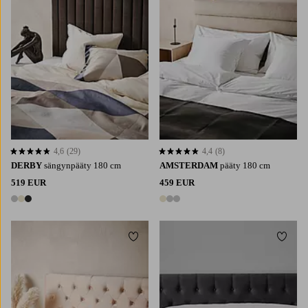
4,6
(29)
4,4
(8)
4,6 perustuen 29 arvosanaan
4,4 perustuen 8 arvosanaan
DERBY
sängynpääty 180 cm
AMSTERDAM
pääty 180 cm
519 EUR
459 EUR
3 värejä
3 värejä
Lisää suosikkeihin
Lisää 