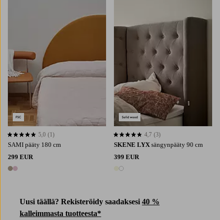
5,0
(1)
4,7
(3)
5,0 perustuen 1 arvosanaan
4,7 perustuen 3 arvosanaan
SAMI pääty 180 cm
SKENE LYX
sängynpääty 90 cm
299 EUR
399 EUR
2 värejä
2 värejä
Uusi täällä? Rekisteröidy saadaksesi
40 %
kalleimmasta tuotteesta*