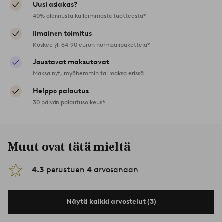
Uusi asiakas?
40% alennusta kalleimmasta tuotteesta*
Ilmainen toimitus
Koskee yli 64,90 euron normaalipaketteja*
Joustavat maksutavat
Maksa nyt, myöhemmin tai maksa erissä
Helppo palautus
30 päivän palautusoikeus*
Muut ovat tätä mieltä
4.3
perustuen
4
arvosanaan
Näytä kaikki arvostelut (3)