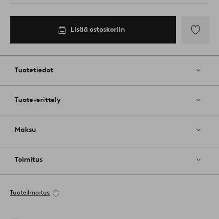
Lisää ostoskoriin
Lisää
suosikkeih
Tuotetiedot
Tuote-erittely
Maksu
Toimitus
Tuoteilmoitus