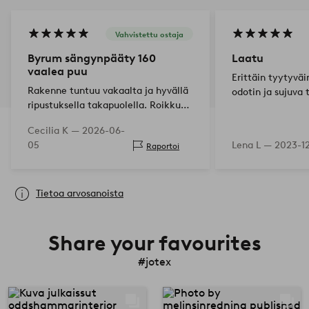
Vahvistettu ostaja
Byrum sängynpääty 160
Laatu
vaalea puu
Erittäin tyytyvä
Rakenne tuntuu vakaalta ja hyvällä
odotin ja sujuva 
ripustuksella takapuolella. Roikkuu
hyvin seinää vasten. Antaa valoisan
Cecilia K —
2026-06-
ja kutsuvan vaikutelman
05
Lena L —
2023-1
Raportoi
makuuhuoneeseemme.
Tietoa arvosanoista
Share your favourites
#jotex