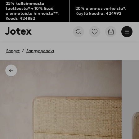
25% kalleimmasta
tuotteesta* + 10% lisää
20% alennus verhoista*.
alennetuista hinnoista**.
Käytä koodia: 424992
Koodi: 424882
Jotex-
Siirry
Siirry
logo
merkittyihin
ostoskoriin
–
suosikkituotteisiin
siirry
Sängyt
Sängynpäädyt
aloitussivulle
Takaisin