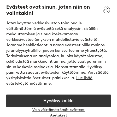
Evästeet ovat sinun, joten niin on
valintakin!
Ehdot
Jotex käyttää verkkosivuston toiminnalle
Ystävät
välttämättömiä evästeitä sekä analyysin, sisällön
mukauttamisen ja sinua koskevamman
verkkosivustoelämyksen mahdollistavia evästeitä.
Jaamme henkilötiedot ja nämä evästeet niille mainos-
Turvalliset maksut – maksa nyt tai erissä
ja analyysiyhtiöille, joiden kanssa teemme yhteistyötä.
Tarkoituksena on analysoida, kuinka käytät sivustoa,
Haluatko tietää
lisää maksuvaihtoehdoistamme
?
sekä edistää markkinointiamme, jotta saat paremmin
elpy
sinua koskevia mainoksia. Napsauttamalla Hyväksy-
painiketta suostut evästeiden käyttöömme. Voit säätää
yksityiskohtia Asetukset-painikkeella.
Lue lisää
evästekäytännöstämme.
Suomi - Valitse maa
Hyväksy kaikki
Instagram
Facebook
Vain välttämättömät evästeet
Avaa
Asetukset
chat-