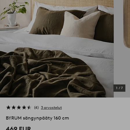
1
/
7
4
3 arvostelut
BYRUM sängynpääty 160 cm
469 EUR