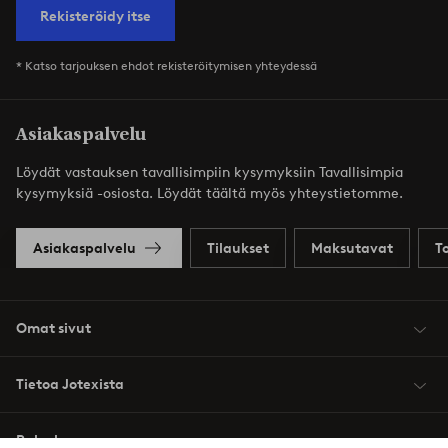
Rekisteröidy itse
* Katso tarjouksen ehdot rekisteröitymisen yhteydessä
Asiakaspalvelu
Löydät vastauksen tavallisimpiin kysymyksiin Tavallisimpia
kysymyksiä -osiosta. Löydät täältä myös yhteystietomme.
Asiakaspalvelu
Tilaukset
Maksutavat
T
Omat sivut
Tietoa Jotexista
Palvelumme