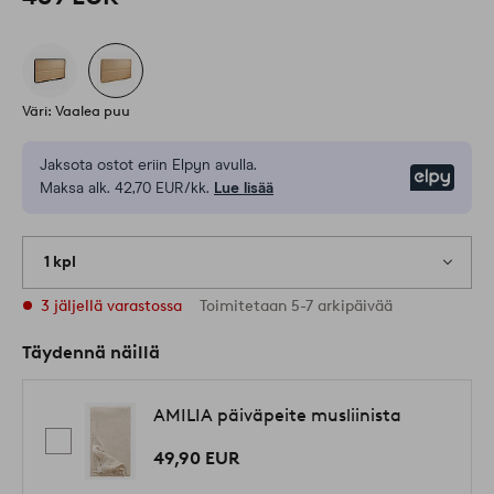
Väri: Vaalea puu
Jaksota ostot eriin Elpyn avulla.
Elpy
Maksa alk. 42,70 EUR/kk.
Lue lisää
1 kpl
3 jäljellä varastossa
Toimitetaan 5-7 arkipäivää
Täydennä näillä
AMILIA päiväpeite musliinista
49,90 EUR