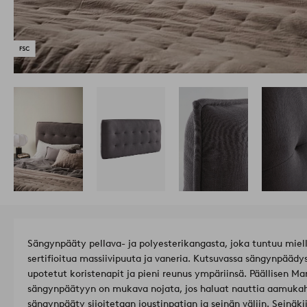
Sängynpääty pellava- ja polyesterikangasta, joka tuntuu miel
sertifioitua massiivipuuta ja vaneria. Kutsuvassa sängynpääd
upotetut koristenapit ja pieni reunus ympäriinsä. Päällisen 
sängynpäätyyn on mukava nojata, jos haluat nauttia aamukahv
sängynpääty sijoitetaan joustinpatjan ja seinän väliin. Seinäk