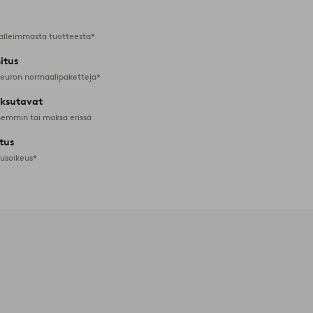
alleimmasta tuotteesta*
itus
 euron normaalipaketteja*
ksutavat
emmin tai maksa erissä
tus
tusoikeus*