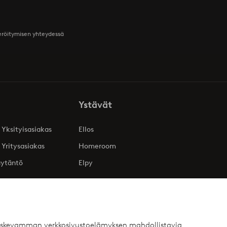
teröitymisen yhteydessä
Ystävät
 Yksityisasiakas
Ellos
 Yritysasiakas
Homeroom
äytäntö
Elpy
 koskevamman verkkosivustoelämyksen mahdollistavia