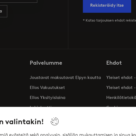
Rekisteröidy itse
a
* Katso tarjouksen ehdot rekis
Palvelumme
Ehdot
Joustavat maksutavat Elpyn kautta
Yleiset ehdot -
Ellos Vakuutukset
Yleiset ehdot -
Ellos Yksityislaina
Henkilötietok
Lahjakortti
Cookies
Affiliates
n valintakin!
ömiä evästeitä sekä analyysin, sisällön mukauttamisen ja sinua