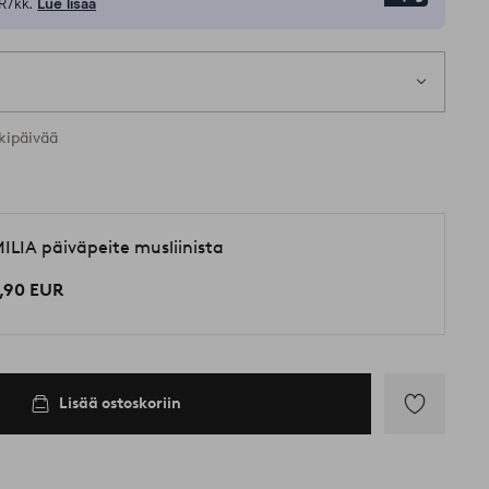
R/kk.
Lue lisää
kipäivää
ILIA päiväpeite musliinista
,90 EUR
Lisää ostoskoriin
Lisää
suosikkeihin