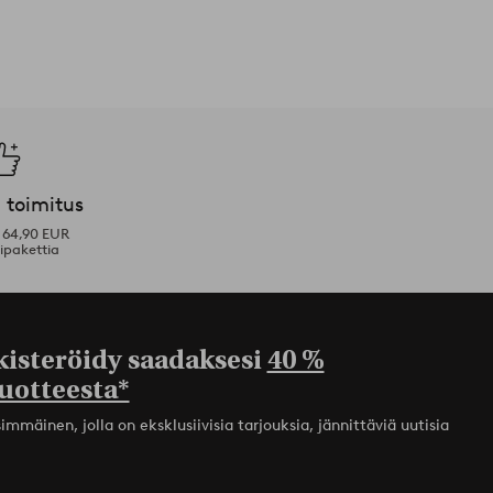
 toimitus
i 64,90 EUR
ipakettia
kisteröidy saadaksesi
40 %
uotteesta*
mmäinen, jolla on eksklusiivisia tarjouksia, jännittäviä uutisia