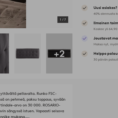
Uusi asiakas?
40% alennusta k
1
/
7
Ilmainen toim
Koskee yli 64,90
Joustavat ma
Maksa nyt, myöh
+2
Helppo palau
30 päivän palau
lyttävältä pellavalta. Runko FSC-
yssä on pehmeä, paksu toppaus, syvään
Martindale-arvo on 30 000. ROSARIO-
in sängyssä istuen. Vapaasti seisova
iinnike mukana.