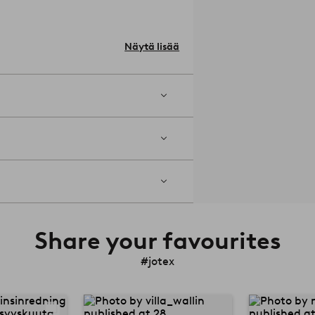
kotiisi? Tilaa kangasnäyte ja harkitse
D ja tuotenumero: 1730582 (kirjoita
Näytä lisää
äisin vastuullisesti hoidetuista
 ympäristö.
s.
Materiaali: Päällyskangas 80%
OSARIO-sarjaan kuuluu myös
618-01-0
Share your favourites
#jotex