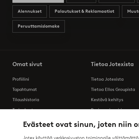
Alennukset
Palautukset & Reklamaatiot
Muut
Peruuttamislomake
Omat sivut
Tietoa Jotexista
Profiilini
Tietoa Jotexista
Tapahtumat
Tietoa Ellos Groupista
Tilaushistoria
Kestävä kehitys
Tarjoukset
Business inquiries
Saavutettavuusseloste
Evästeet ovat sinun, joten niin o
Jotex käyttää verkkosivuston toiminnalle välttämätt