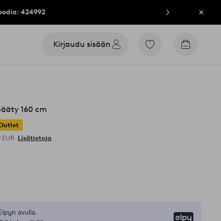
oodia: 424992
Sulje
Kirjaudu sisään
Siirry
Siirry
merkittyihin
ostoskori
suosikkituotteisiin
ääty 160 cm
Outlet
9 EUR
Lisätietoja
Elpyn avulla.
Elpy