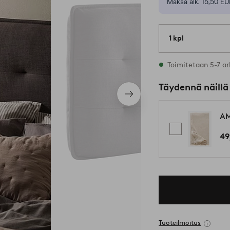
Maksa alk. 15,50 EU
1 kpl
Varastossa
Toimitetaan 5-7 ar
Täydennä näillä
Seuraava
tuote
AM
49
Tuoteilmoitus