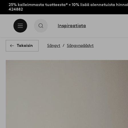
25% kalleimmasta tuotteesta* + 10% lisää alennetuista hinnoi
424882
Inspiraatiota
Takaisin
Sängyt
Sängynpäädyt