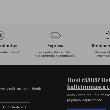
palautus
Express
Ilmainen
lautusoikeus*
Saat pakettisi tavallista
Koskee yl
nopeammalla toimituksella
normaal
Uusi täällä? Re
kalleimmasta t
ysymyksiä -osiosta. Löydät
Asiakkaana meillä olet ensi
ja paljon inspiraatiota.
Toimitustavat