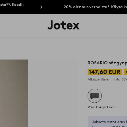
sta**. Koodi:
20% alennus verhoista*. Käytä k
Jotex-
logo
–
siirry
aloitussivulle
ROSARIO sängynp
147,60 EUR
Alkuperäinen hinta
36
Väri: Forged iron
Jaksota ostot eriin 