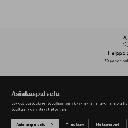
Helppo 
30 päivän pa
Asiakaspalvelu
Löydät vastauksen tavallisimpiin kysymyksiin Tavallisimpia k
täältä myös yhteystietomme.
Asiakaspalvelu
Tilaukset
Maksutavat