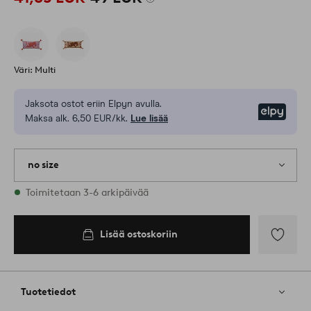
Väri: Multi
Jaksota ostot eriin Elpyn avulla.
Elpy
Maksa alk. 6,50 EUR/kk.
Lue lisää
no size
Varastossa
Toimitetaan 3-6 arkipäivää
Lisää ostoskoriin
Lisää
ostoskoriin
Lisää
suosikkeih
Tuotetiedot