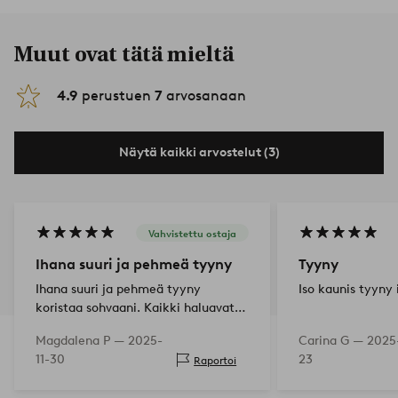
Muut ovat tätä mieltä
4.9
perustuen
7
arvosanaan
Näytä kaikki arvostelut (3)
Vahvistettu ostaja
Ihana suuri ja pehmeä tyyny
Tyyny
Ihana suuri ja pehmeä tyyny
Iso kaunis tyyny i
koristaa sohvaani. Kaikki haluavat
halata sitä. Se on miellyttävä
Magdalena P —
2025-
Carina G —
2025-
koskettaa, joustava ja todella iso!
11-30
23
Raportoi
Avaamisen jälkeen se ei tuoksunut
kovin hyv…