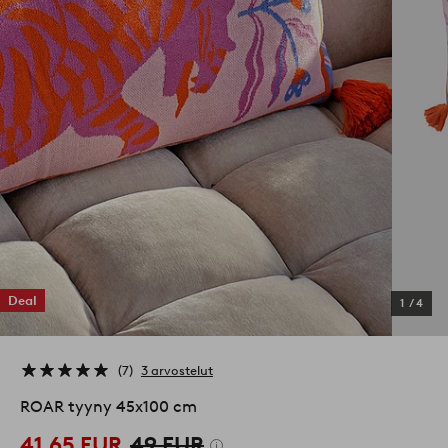
Deal
1
/
4
7
3 arvostelut
ROAR tyyny 45x100 cm
41,65 EUR
49 EUR