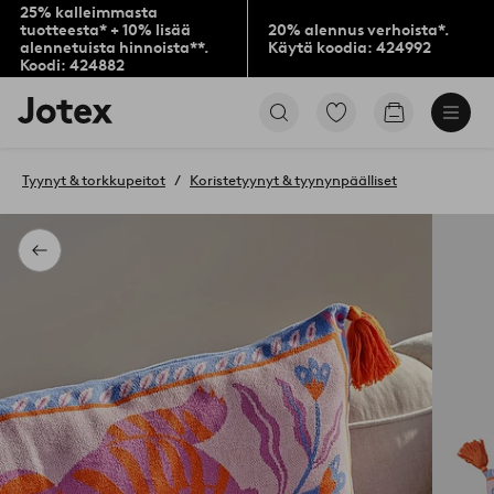
25% kalleimmasta
tuotteesta* + 10% lisää
20% alennus verhoista*.
alennetuista hinnoista**.
Käytä koodia: 424992
Koodi: 424882
Jotex-
Siirry
Siirry
logo
merkittyihin
ostoskoriin
–
suosikkituotteisiin
siirry
Tyynyt & torkkupeitot
Koristetyynyt & tyynynpäälliset
aloitussivulle
Takaisin