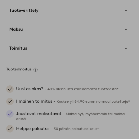
Tuote-erittely
Maksu
Toimitus
Tuoteilmoitus
Uusi asiakas? -
40% alennusta kalleimmasta tuotteesta*
Ilmainen toimitus -
Koskee yli 64,90 euron normaalipaketteja*
Joustavat maksutavat -
Maksa nyt, myöhemmin tai maksa
erissä
Helppo palautus -
30 päivän palautusoikeus*