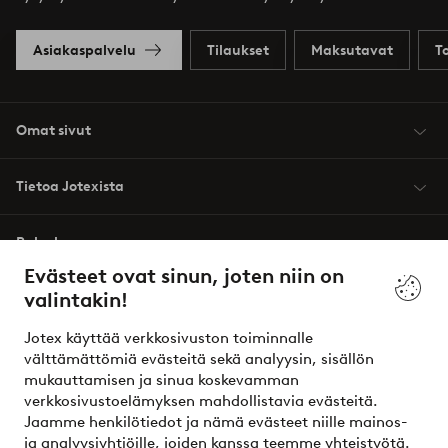
Asiakaspalvelu
Tilaukset
Maksutavat
T
Omat sivut
Tietoa Jotexista
Palvelumme
Evästeet ovat sinun, joten niin on
valintakin!
Ehdot
Jotex käyttää verkkosivuston toiminnalle
Ystävät
välttämättömiä evästeitä sekä analyysin, sisällön
mukauttamisen ja sinua koskevamman
verkkosivustoelämyksen mahdollistavia evästeitä.
Jaamme henkilötiedot ja nämä evästeet niille mainos-
Turvalliset maksut – maksa nyt tai erissä
ja analyysiyhtiöille, joiden kanssa teemme yhteistyötä.