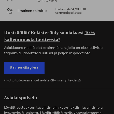
toimituksella
Koskee yli 64,90 EUR
Ilmainen toimitus
normaalipakettia
Uusi täällä? Rekisteröidy saadaksesi
40 %
kalleimmasta tuotteesta*
Asiakkaana meillä olet ensimmäinen, jolla on eksklusiivisia
tarjouksia, jännittäviä uutisia ja paljon inspiraatiota.
Rekisteröidy itse
* Katso tarjouksen ehdot rekisteröitymisen yhteydessä
Asiakaspalvelu
Löydät vastauksen tavallisimpiin kysymyksiin Tavallisimpia
kysymyksiä -osiosta. Löydät täältä myös yhteystietomme.