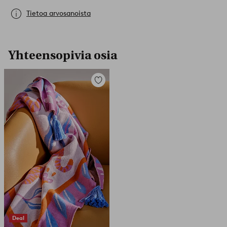
Tietoa arvosanoista
Yhteensopivia osia
Lisää
suosikkeihin
Deal