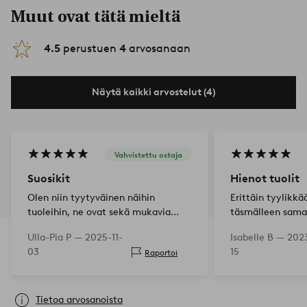
Muut ovat tätä mieltä
4.5
perustuen
4
arvosanaan
Näytä kaikki arvostelut (4)
Vahvistettu ostaja
Suosikit
Hienot tuolit
Olen niin tyytyväinen näihin
Erittäin tyylikkä
tuoleihin, ne ovat sekä mukavia
täsmälleen samal
istua että väriläiskä keittiössä
Ulla-Pia P —
2025-11-
Isabelle B —
2023
03
15
Raportoi
Tietoa arvosanoista