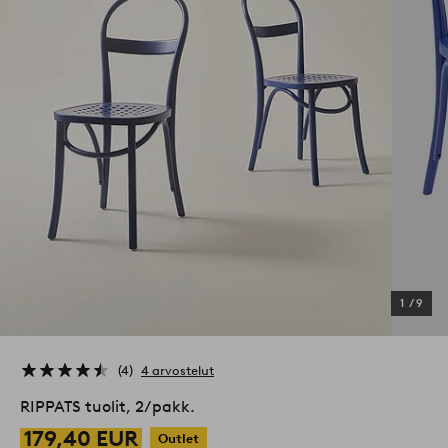
1
/
9
4
4 arvostelut
RIPPATS tuolit, 2/pakk.
179,40 EUR
Outlet