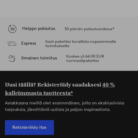
Helppo palautus
30 päivän palautusoikeus*
Saat pakettisi tavallista nopeammalla
Express
toimituksella
Koskee yli 64,90 EUR
Ilmainen toimitus
normaalipakettia
Uusi täällä? Rekisteröidy saadaksesi
40 %
kalleimmasta tuotteesta*
Asiakkaana meillä olet ensimmäinen, jolla on eksklusiivisia
tarjouksia, jännittäviä uutisia ja paljon inspiraatiota.
Rekisteröidy itse