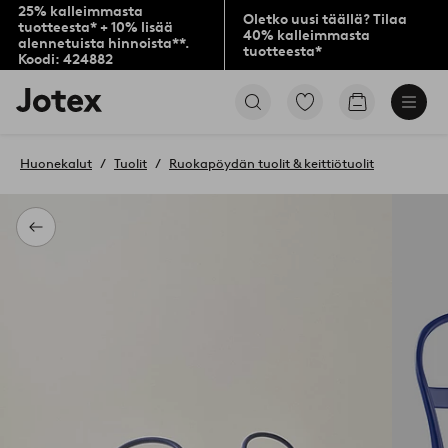
25% kalleimmasta
Oletko uusi täällä? Tilaa
tuotteesta* + 10% lisää
40% kalleimmasta
alennetuista hinnoista**.
tuotteesta*
Koodi: 424882
Jotex-
Siirry
Siirry
logo
merkittyihin
ostoskoriin
–
suosikkituotteisiin
siirry
Huonekalut
Tuolit
Ruokapöydän tuolit & keittiötuolit
aloitussivulle
Takaisin