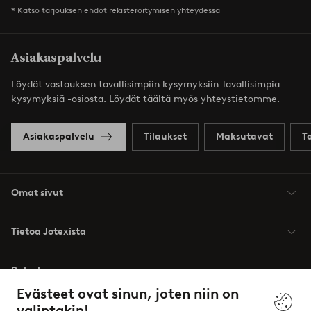
* Katso tarjouksen ehdot rekisteröitymisen yhteydessä
Asiakaspalvelu
Löydät vastauksen tavallisimpiin kysymyksiin Tavallisimpia
kysymyksiä -osiosta. Löydät täältä myös yhteystietomme.
Asiakaspalvelu
Tilaukset
Maksutavat
T
Omat sivut
Tietoa Jotexista
Palvelumme
Evästeet ovat sinun, joten niin on
valintakin!
Ehdot