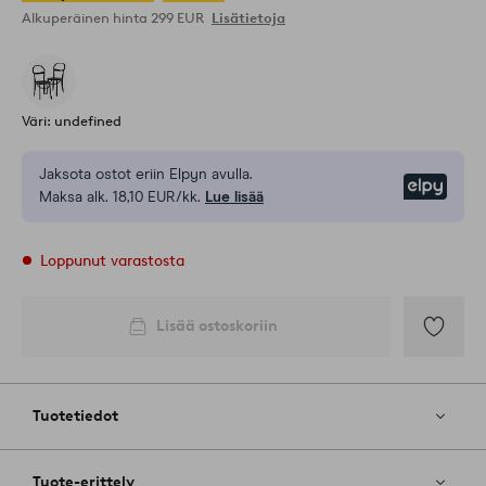
Alkuperäinen hinta
299 EUR
Lisätietoja
Väri: undefined
Jaksota ostot eriin Elpyn avulla.
Elpy
Maksa alk. 18,10 EUR/kk.
Lue lisää
Loppunut varastosta
Lisää ostoskoriin
Lisää
suosikkeih
Tuotetiedot
Tuote-erittely