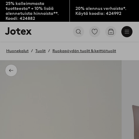
25% kalleimmasta
tuotteesta* + 10% lisää
20% alennus verhoista*.
alennetuista hinnoista**.
Käytä koodia: 424992
Koodi: 424882
Jotex-
Siirry
Siirry
logo
merkittyihin
ostoskoriin
–
suosikkituotteisiin
siirry
Huonekalut
Tuolit
Ruokapöydän tuolit & keittiötuolit
aloitussivulle
Takaisin