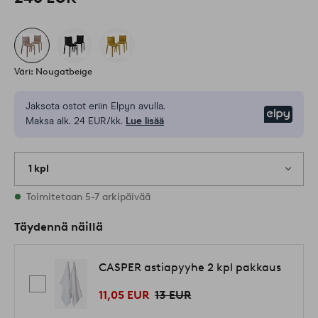
Väri: Nougatbeige
Jaksota ostot eriin Elpyn avulla.
Elpy
Maksa alk. 24 EUR/kk.
Lue lisää
1 kpl
Varastossa
Toimitetaan 5-7 arkipäivää
Täydennä näillä
CASPER astiapyyhe 2 kpl pakkaus
11,05 EUR
13 EUR