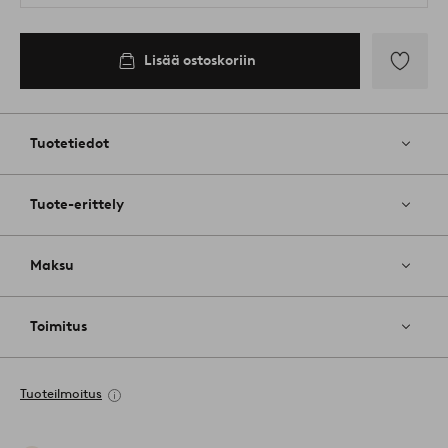
Lisää ostoskoriin
Lisää
suosikkeih
Tuotetiedot
Tuote-erittely
Maksu
Toimitus
Tuoteilmoitus