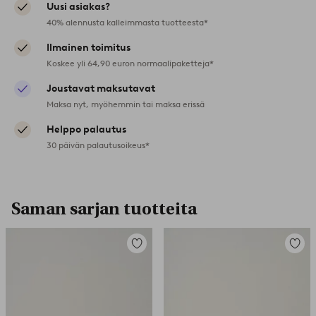
Uusi asiakas?
40% alennusta kalleimmasta tuotteesta*
Ilmainen toimitus
Koskee yli 64,90 euron normaalipaketteja*
Joustavat maksutavat
Maksa nyt, myöhemmin tai maksa erissä
Helppo palautus
30 päivän palautusoikeus*
Saman sarjan tuotteita
Lisää
Lisää
suosikkeihin
suosikk