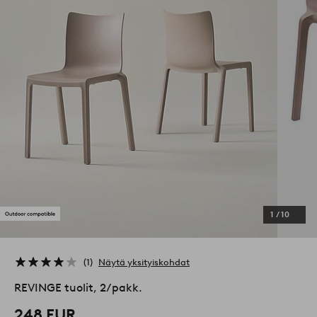
1
/
10
1
Näytä yksityiskohdat
REVINGE tuolit, 2/pakk.
248 EUR