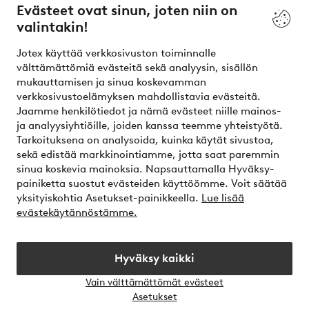
Evästeet ovat sinun, joten niin on
valintakin!
Ehdot
Jotex käyttää verkkosivuston toiminnalle
Ystävät
välttämättömiä evästeitä sekä analyysin, sisällön
mukauttamisen ja sinua koskevamman
verkkosivustoelämyksen mahdollistavia evästeitä.
Jaamme henkilötiedot ja nämä evästeet niille mainos-
Turvalliset maksut – maksa nyt tai erissä
ja analyysiyhtiöille, joiden kanssa teemme yhteistyötä.
Tarkoituksena on analysoida, kuinka käytät sivustoa,
Haluatko tietää
lisää maksuvaihtoehdoistamme
?
sekä edistää markkinointiamme, jotta saat paremmin
elpy
sinua koskevia mainoksia. Napsauttamalla Hyväksy-
painiketta suostut evästeiden käyttöömme. Voit säätää
yksityiskohtia Asetukset-painikkeella.
Lue lisää
evästekäytännöstämme.
Suomi - Valitse maa
Hyväksy kaikki
Instagram
Facebook
Vain välttämättömät evästeet
Avaa
Asetukset
chat-