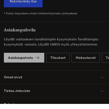
Rekisteröidy itse
* Katso tarjouksen ehdot rekisteröitymisen yhteydessä
Asiakaspalvelu
Löydät vastauksen tavallisimpiin kysymyksiin Tavallisimpia
kysymyksiä -osiosta. Löydät täältä myös yhteystietomme.
Asiakaspalvelu
Tilaukset
Maksutavat
T
Omat sivut
Tietoa Jotexista
Palvelumme