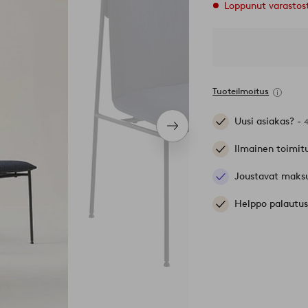
Loppunut varastos
Tuoteilmoitus
Uusi asiakas? -
Seuraava
tuote
Ilmainen toimit
Joustavat maks
Helppo palautus