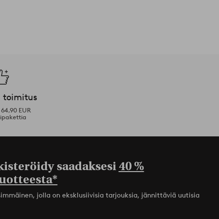
 toimitus
i 64,90 EUR
ipakettia
kisteröidy saadaksesi
40 %
uotteesta*
mmäinen, jolla on eksklusiivisia tarjouksia, jännittäviä uutisia