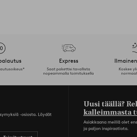
palautus
Express
Ilmainen
lautusoikeus*
Saat pakettisi tavallista
Koskee yl
nopeammalla toimituksella
normaal
Uusi täällä? Re
kalleimmasta t
ysymyksiä -osiosta. Löydät
Asiakkaana meillä olet ensi
ja paljon inspiraatiota.