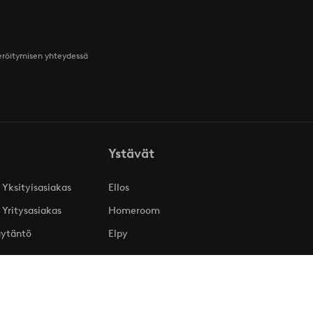
teröitymisen yhteydessä
Ystävät
 Yksityisasiakas
Ellos
 Yritysasiakas
Homeroom
äytäntö
Elpy