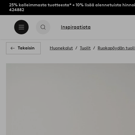
25% kalleimmasta tuotteesta* + 10% lisää alennetuista hinnoi
424882
Inspiraatiota
Takaisin
Huonekalut
Tuolit
Ruokapöydän tuolit