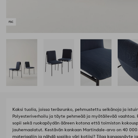
Kaksi tuolia, joissa teräsrunko, pehmustettu selkänoja ja istui
Polyesteriverhoilu ja täyte pehmeää ja myötäilevää vaahtoa. R
sopii sekä ruokapöydän ääreen kotona että toimiston kokouspö
jauhemaalatut. Kestävän kankaan Martindale-arvo on 40 000
materiaaliin ja nähdä sopiiko väri kotiisi? Tilaa kangasnäyte j