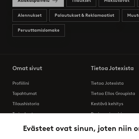
Asiakaspalvelu
Tilaukset
Maksutavat
Alennukset
Palautukset & Reklamaatiot
Muut
Peruuttamislomake
Omat sivut
Tietoa Jotexista
Profiilini
Tietoa Jotexista
Tapahtumat
Tietoa Ellos Groupista
Tilaushistoria
Kestävä kehitys
Tarjoukset
Business inquiries
Saavutettavuusseloste
Evästeet ovat sinun, joten niin o