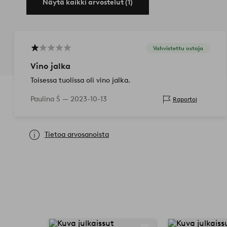
Näytä kaikki arvostelut (1)
Vahvistettu ostaja
Vino jalka
Toisessa tuolissa oli vino jalka.
Paulina Ś —
2023-10-13
Raportoi
Tietoa arvosanoista