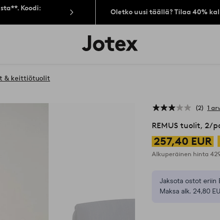
sta**. Koodi:
Oletko uusi täällä? Tilaa 40% ka
Jotex-
logo
–
siirry
aloitussivulle
 & keittiötuolit
2
1 ar
REMUS tuolit, 2/p
257,40 EUR
Alkuperäinen hinta
42
Jaksota ostot eriin 
Maksa alk. 24,80 E