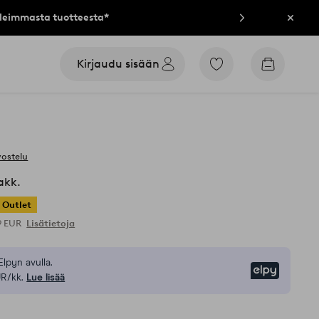
lleimmasta tuotteesta*
Sulje
Kirjaudu sisään
Siirry
Siirry
merkittyihin
ostoskori
suosikkituotteisiin
vostelu
akk.
Outlet
9 EUR
Lisätietoja
Elpyn avulla.
Elpy
UR/kk.
Lue lisää