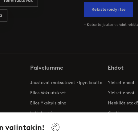
Toimitustavat
Rekisteröidy itse
a
* Katso tarjouksen ehdot rekis
Palvelumme
Ehdot
Joustavat maksutavat Elpyn kautta
Yleiset ehdot -
Ellos Vakuutukset
Yleiset ehdot -
Ellos Yksityislaina
Henkilötietok
Lahjakortti
Cookies
Affiliates
n valintakin!