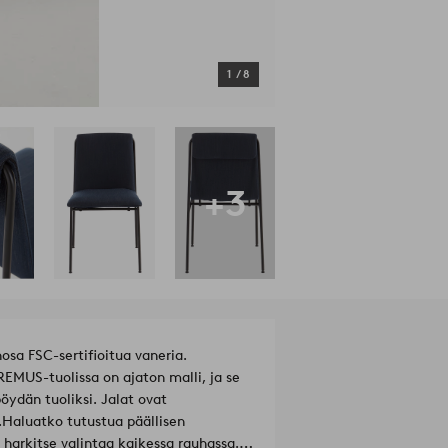
1
/
8
+3
nosa FSC-sertifioitua vaneria.
EMUS-tuolissa on ajaton malli, ja se
ydän tuoliksi. Jalat ovat
.
Haluatko tutustua päällisen
a harkitse valintaa kaikessa rauhassa.