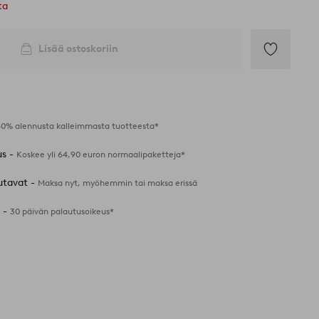
ta
Lisää ostoskoriin
Lisää
suosikkeihin
40% alennusta kalleimmasta tuotteesta*
us -
Koskee yli 64,90 euron normaalipaketteja*
utavat -
Maksa nyt, myöhemmin tai maksa erissä
 -
30 päivän palautusoikeus*