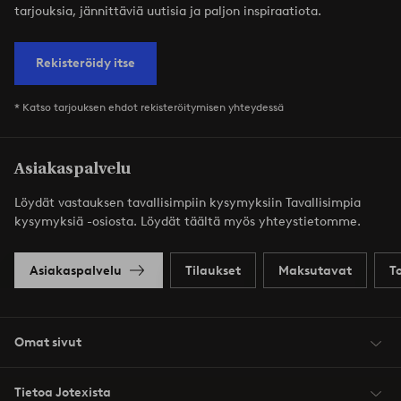
tarjouksia, jännittäviä uutisia ja paljon inspiraatiota.
Rekisteröidy itse
* Katso tarjouksen ehdot rekisteröitymisen yhteydessä
Asiakaspalvelu
Löydät vastauksen tavallisimpiin kysymyksiin Tavallisimpia
kysymyksiä -osiosta. Löydät täältä myös yhteystietomme.
Asiakaspalvelu
Tilaukset
Maksutavat
T
Omat sivut
Tietoa Jotexista