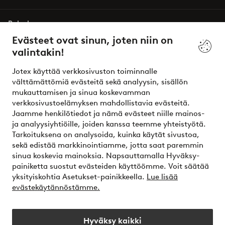
Palvelumme
Evästeet ovat sinun, joten niin on
valintakin!
Ehdot
Jotex käyttää verkkosivuston toiminnalle
Ystävät
välttämättömiä evästeitä sekä analyysin, sisällön
mukauttamisen ja sinua koskevamman
verkkosivustoelämyksen mahdollistavia evästeitä.
Jaamme henkilötiedot ja nämä evästeet niille mainos-
Turvalliset maksut – maksa nyt tai erissä
ja analyysiyhtiöille, joiden kanssa teemme yhteistyötä.
Tarkoituksena on analysoida, kuinka käytät sivustoa,
Haluatko tietää
lisää maksuvaihtoehdoistamme
?
sekä edistää markkinointiamme, jotta saat paremmin
elpy
sinua koskevia mainoksia. Napsauttamalla Hyväksy-
painiketta suostut evästeiden käyttöömme. Voit säätää
yksityiskohtia Asetukset-painikkeella.
Lue lisää
evästekäytännöstämme.
Suomi - Valitse maa
Hyväksy kaikki