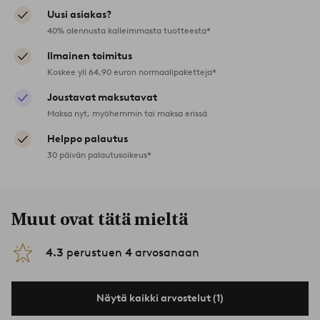
Uusi asiakas?
40% alennusta kalleimmasta tuotteesta*
Ilmainen toimitus
Koskee yli 64,90 euron normaalipaketteja*
Joustavat maksutavat
Maksa nyt, myöhemmin tai maksa erissä
Helppo palautus
30 päivän palautusoikeus*
Muut ovat tätä mieltä
4.3
perustuen
4
arvosanaan
Näytä kaikki arvostelut (1)