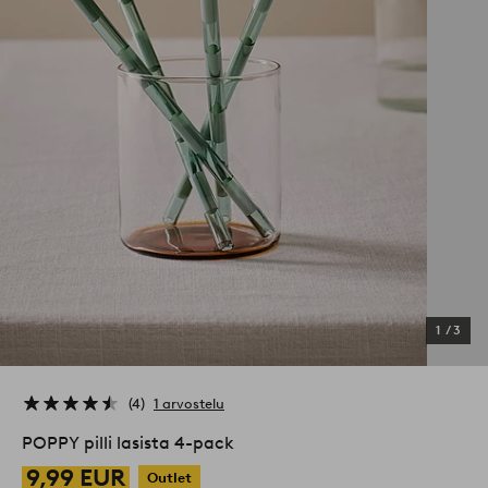
1
/
3
4
1 arvostelu
POPPY pilli lasista 4-pack
9,99 EUR
Outlet