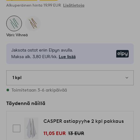
Alkuperäinen hinta
19,99 EUR
Lisätietoja
Väri: Vihreä
Jaksota ostot eriin Elpyn avulla.
Elpy
Maksa alk. 3,80 EUR/kk.
Lue lisää
1 kpl
Varastossa
Toimitetaan 3-6 arkipäivää
Täydennä näillä
CASPER astiapyyhe 2 kpl pakkaus
11,05 EUR
13 EUR