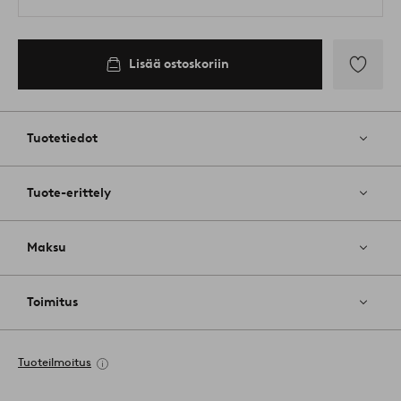
Lisää ostoskoriin
Lisää
suosikkeih
Tuotetiedot
Tuote-erittely
Maksu
Toimitus
Tuoteilmoitus