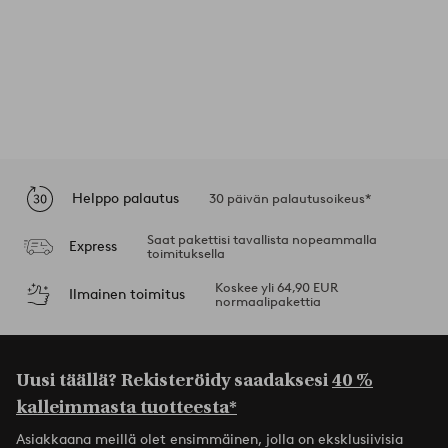
Helppo palautus
30 päivän palautusoikeus*
Saat pakettisi tavallista nopeammalla
Express
toimituksella
Koskee yli 64,90 EUR
Ilmainen toimitus
normaalipakettia
Uusi täällä? Rekisteröidy saadaksesi
40 %
kalleimmasta tuotteesta*
Asiakkaana meillä olet ensimmäinen, jolla on eksklusiivisia