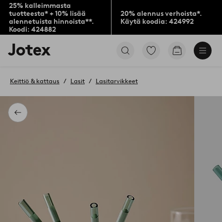
25% kalleimmasta
tuotteesta* + 10% lisää
20% alennus verhoista*.
alennetuista hinnoista**.
Käytä koodia: 424992
Koodi: 424882
Jotex-
Siirry
Siirry
logo
merkittyihin
ostoskoriin
–
suosikkituotteisiin
siirry
Keittiö & kattaus
Lasit
Lasitarvikkeet
aloitussivulle
Takaisin