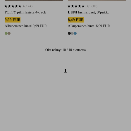
4,3
(4)
3,8
(10)
4,3 perustuen 4 arvosanaan
3,8 perustuen 10 arvosanaan
POPPY pilli lasista 4-pack
LUNI
lasinaluset, 8/pakk.
9,99 EUR
8,49 EUR
Alkuperäinen hinta
19,99 EUR
Alkuperäinen hinta
16,99 EUR
2 värejä
3 värejä
Olet nähnyt 10 / 10 tuotteesta
1
Trustpilot