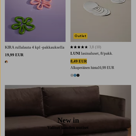
Outlet
KIRA rullalauta 4 kpl -pakkauksella
3,8
(10)
3,8 perustuen 10 arvosanaan
LUNI
lasinaluset, 8/pakk.
19,99 EUR
8,49 EUR
1 väri
Alkuperäinen hinta
16,99 EUR
3 värejä
New in
Valitut kauden uutiset