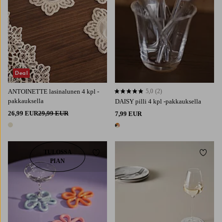
Deal
ANTOINETTE lasinalunen 4 kpl -
5,0
(2)
5,0 perustuen 2 arvosanaan
pakkauksella
DAISY pilli 4 kpl -pakkauksella
26,99 EUR
29,99 EUR
7,99 EUR
1 väri
1 väri
TULOSSA
Lisää suosikkeihin
Lisää 
PIAN