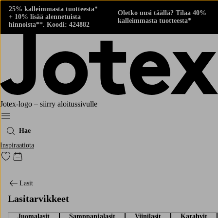
25% kalleimmasta tuotteesta*
Oletko uusi täällä? Tilaa 40%
+ 10% lisää alennetuista
kalleimmasta tuotteesta*
hinnoista**. Koodi: 424882
Jotex-logo – siirry aloitussivulle
Menu
Hae
Inspiraatiota
Siirry merkittyihin suosikkituotteisiin
Siirry ostoskoriin
Lasit
Lasitarvikkeet
Juomalasit
Samppanjalasit
Viinilasit
Karahvit