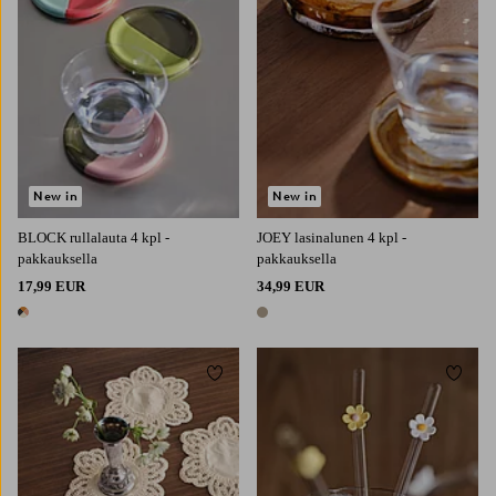
New in
New in
BLOCK rullalauta 4 kpl -
JOEY lasinalunen 4 kpl -
pakkauksella
pakkauksella
17,99 EUR
34,99 EUR
1 väri
1 väri
Lisää suosikkeihin
Lisää 