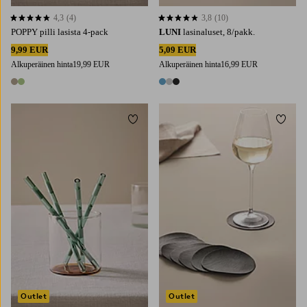
4,3
(4)
3,8
(10)
4,3 perustuen 4 arvosanaan
3,8 perustuen 10 arvosanaan
POPPY pilli lasista 4-pack
LUNI
lasinaluset, 8/pakk.
9,99 EUR
5,09 EUR
Alkuperäinen hinta
19,99 EUR
Alkuperäinen hinta
16,99 EUR
2 värejä
3 värejä
Lisää suosikkeihin
Lisää 
Outlet
Outlet