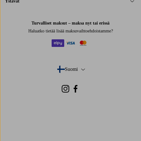
Ystävät
Turvalliset maksut – maksa nyt tai erissä
Haluatko tietää
lisää maksuvaihtoehdoistamme
?
elpy
visa
mastercard
Suomi
- Valitse maa
Instagram
Facebook