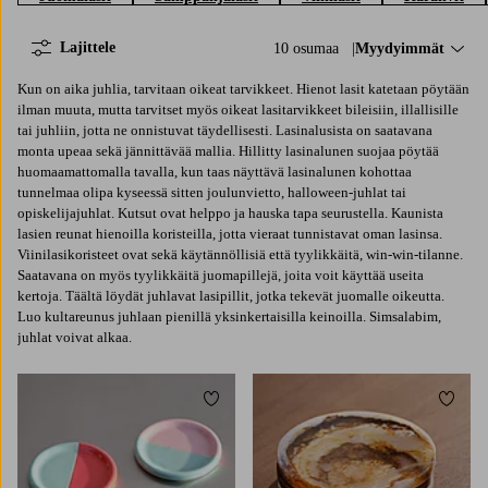
Lajittele
10 osumaa
Lajittele:
Myydyimmät
Kun on aika juhlia, tarvitaan oikeat tarvikkeet. Hienot lasit katetaan pöytään
ilman muuta, mutta tarvitset myös oikeat lasitarvikkeet bileisiin, illallisille
tai juhliin, jotta ne onnistuvat täydellisesti. Lasinalusista on saatavana
monta upeaa sekä jännittävää mallia. Hillitty lasinalunen suojaa pöytää
huomaamattomalla tavalla, kun taas näyttävä lasinalunen kohottaa
tunnelmaa olipa kyseessä sitten joulunvietto, halloween-juhlat tai
opiskelijajuhlat. Kutsut ovat helppo ja hauska tapa seurustella. Kaunista
lasien reunat hienoilla koristeilla, jotta vieraat tunnistavat oman lasinsa.
Viinilasikoristeet ovat sekä käytännöllisiä että tyylikkäitä, win-win-tilanne.
Saatavana on myös tyylikkäitä juomapillejä, joita voit käyttää useita
kertoja. Täältä löydät juhlavat lasipillit, jotka tekevät juomalle oikeutta.
Luo kultareunus juhlaan pienillä yksinkertaisilla keinoilla. Simsalabim,
juhlat voivat alkaa.
Lisää suosikkeihin
Lisää 