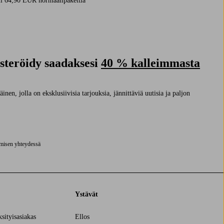
i 64,90 EUR normaalipakettia
isteröidy saadaksesi
40 % kalleimmasta
nen, jolla on eksklusiivisia tarjouksia, jännittäviä uutisia ja paljon
ymisen yhteydessä
Ystävät
ksityisasiakas
Ellos