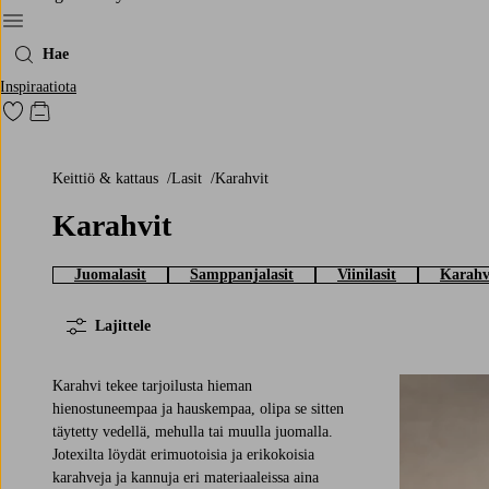
Menu
Hae
Inspiraatiota
Siirry merkittyihin suosikkituotteisiin
Siirry ostoskoriin
Keittiö & kattaus
Lasit
Karahvit
Karahvit
Juomalasit
Samppanjalasit
Viinilasit
Karahv
Lajittele
Karahvi tekee tarjoilusta hieman
hienostuneempaa ja hauskempaa, olipa se sitten
täytetty vedellä, mehulla tai muulla juomalla.
Jotexilta löydät erimuotoisia ja erikokoisia
karahveja ja kannuja eri materiaaleissa aina