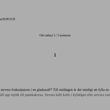
4 arvosanaan
ta
39,99 EUR
Olet nähnyt 5 / 5 tuotteesta
1
e servera frukostjuicen i en glaskaraff? Till middagen är det smidigt att fylla en 
l upp mjölk till pannkakorna, förvara kallt kaffe i kylskåpet eller servera varm