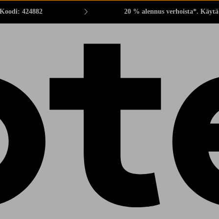
 Koodi: 424882
20 % alennus verhoista*. Käytä