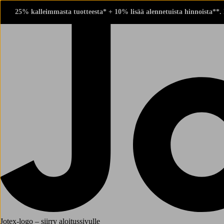
25% kalleimmasta tuotteesta* + 10% lisää alennetuista hinnoista**.
Jotex-logo – siirry aloitussivulle