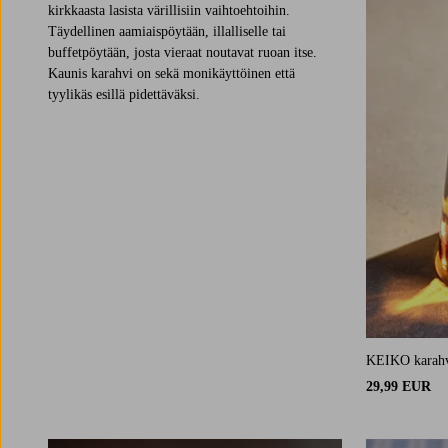
kirkkaasta lasista värillisiin vaihtoehtoihin.
Täydellinen aamiaispöytään, illalliselle tai
buffetpöytään, josta vieraat noutavat ruoan itse.
Kaunis karahvi on sekä monikäyttöinen että
tyylikäs esillä pidettäväksi.
KEIKO karah
29,99 EUR