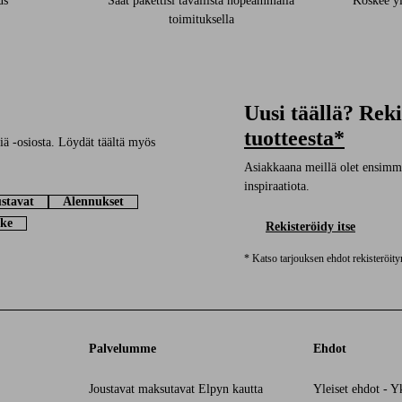
us*
Saat pakettisi tavallista nopeammalla
Koskee yl
toimituksella
Uusi täällä? Rek
tuotteesta*
ä -osiosta. Löydät täältä myös
Asiakkaana meillä olet ensimmäi
inspiraatiota.
stavat
Alennukset
ke
Rekisteröidy itse
* Katso tarjouksen ehdot rekisteröit
Palvelumme
Ehdot
Joustavat maksutavat Elpyn kautta
Yleiset ehdot - Y