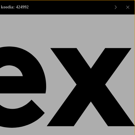
 koodia: 424992
Sul