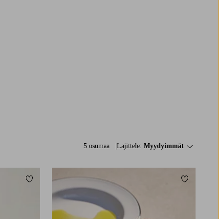
5 osumaa
Lajittele:
Myydyimmät
Lisää suosikkeihin
Lisää suosi