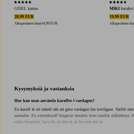
5,0 perustuen 1 arvosanaan
3,8 perustuen 
GISEL kannu
MIKI
karahvi
20,99 EUR
19,99 EUR
Alkuperäinen hinta
34,99 EUR
Alkuperäinen hin
Kysymyksiä ja vastauksia
Hur kan man använda karaffer i vardagen?
En karaff är ett enkelt sätt att göra vardagen lite trevligare. Varför int
samtalen. En vattenkaraff fungerar utmärkt även utanför måltiderna. Häl
enkla blommor, bara för att den är så fin som den är.
Fina detaljer som gör skillnad