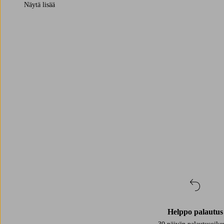
Näytä lisää
Karaffer är inte bara praktiska, de blir också en del av dukningen. 
ni är många, medan en mindre passar perfekt vid en lugn frukost för tv
Trustpilot
Helppo palautus