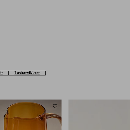
it
Lasitarvikkeet
Lisää suosikkeihin