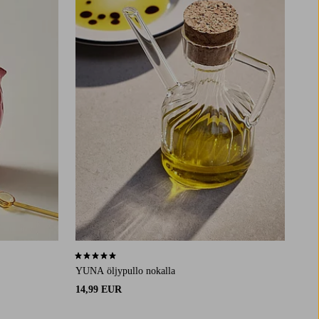
5,0 perustuen 2 arvosanaan
YUNA öljypullo nokalla
14,99 EUR