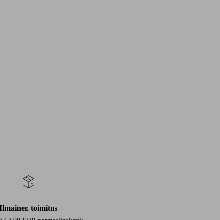
ricka
som en snygg detalj i köket. En större tillbringare är perfekt när
Ilmainen toimitus