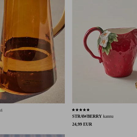
vi
4,9 perustuen 21 arvosanaan
STRAWBERRY
kannu
24,99 EUR