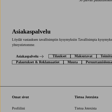
30 päivän palautusoike
Asiakaspalvelu
Löydät vastauksen tavallisimpiin kysymyksiin Tavallisimpia kysymyksi
yhteystietomme.
Tilaukset
Maksutavat
Toimitu
Asiakaspalvelu
Palautukset & Reklamaatiot
Muuta
Peruuttamisloma
Omat sivut
Tietoa Jotexista
Profiilini
Tietoa Jotexista