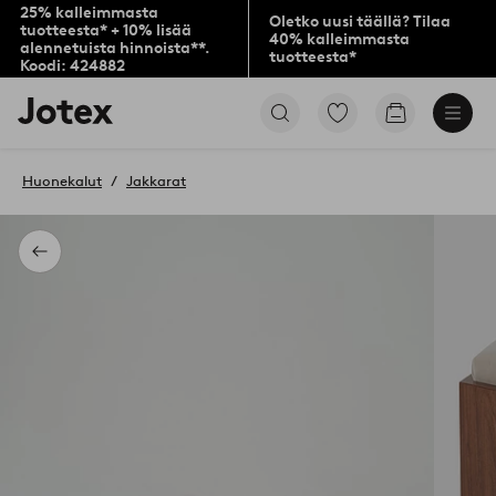
25% kalleimmasta
Oletko uusi täällä? Tilaa
tuotteesta* + 10% lisää
40% kalleimmasta
alennetuista hinnoista**.
tuotteesta*
Koodi: 424882
Jotex-
Siirry
Siirry
logo
merkittyihin
ostoskoriin
–
suosikkituotteisiin
siirry
Huonekalut
Jakkarat
aloitussivulle
Takaisin