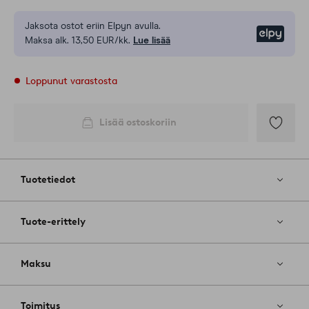
Jaksota ostot eriin Elpyn avulla.
Elpy
Maksa alk. 13,50 EUR/kk.
Lue lisää
Loppunut varastosta
Lisää ostoskoriin
Lisää
suosikkeih
Tuotetiedot
Tuote-erittely
Maksu
Toimitus