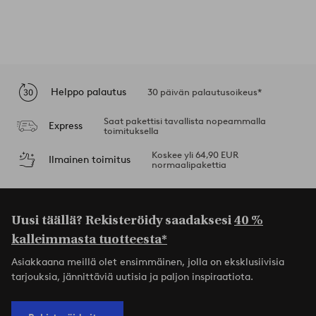
Helppo palautus
30 päivän palautusoikeus*
Saat pakettisi tavallista nopeammalla
Express
toimituksella
Koskee yli 64,90 EUR
Ilmainen toimitus
normaalipakettia
Uusi täällä? Rekisteröidy saadaksesi
40 %
kalleimmasta tuotteesta*
Asiakkaana meillä olet ensimmäinen, jolla on eksklusiivisia
tarjouksia, jännittäviä uutisia ja paljon inspiraatiota.