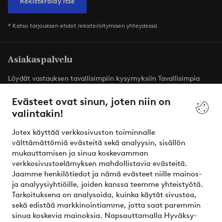
Rekisteröidy itse
* Katso tarjouksen ehdot rekisteröitymisen yhteydessä
Asiakaspalvelu
Löydät vastauksen tavallisimpiin kysymyksiin Tavallisimpia
kysymyksiä -osiosta. Löydät täältä myös yhteystietomme.
Evästeet ovat sinun, joten niin on
valintakin!
Asiakaspalvelu
Tilaukset
Maksutavat
T
Jotex käyttää verkkosivuston toiminnalle
välttämättömiä evästeitä sekä analyysin, sisällön
mukauttamisen ja sinua koskevamman
Omat sivut
verkkosivustoelämyksen mahdollistavia evästeitä.
Jaamme henkilötiedot ja nämä evästeet niille mainos-
Tietoa Jotexista
ja analyysiyhtiöille, joiden kanssa teemme yhteistyötä.
Tarkoituksena on analysoida, kuinka käytät sivustoa,
sekä edistää markkinointiamme, jotta saat paremmin
Palvelumme
sinua koskevia mainoksia. Napsauttamalla Hyväksy-