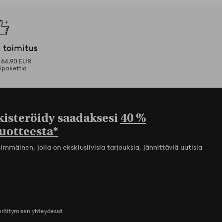
 toimitus
i 64,90 EUR
ipakettia
kisteröidy saadaksesi
40 %
uotteesta*
mmäinen, jolla on eksklusiivisia tarjouksia, jännittäviä uutisia
teröitymisen yhteydessä