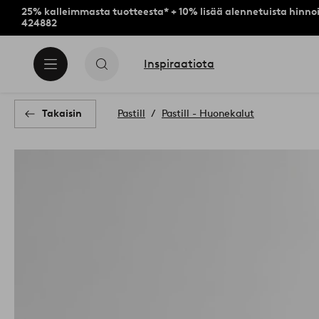
25% kalleimmasta tuotteesta* + 10% lisää alennetuista hinnoi
424882
Inspiraatiota
Takaisin
Pastill
Pastill - Huonekalut