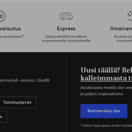
palautus
Express
Ilmainen
lautusoikeus*
Saat pakettisi tavallista
Koskee yl
nopeammalla toimituksella
normaal
Uusi täällä? Re
kalleimmasta t
ysymyksiä -osiosta. Löydät
Asiakkaana meillä olet ensi
ja paljon inspiraatiota.
Toimitustavat
Rekisteröidy itse
a
* Katso tarjouksen ehdot rekis