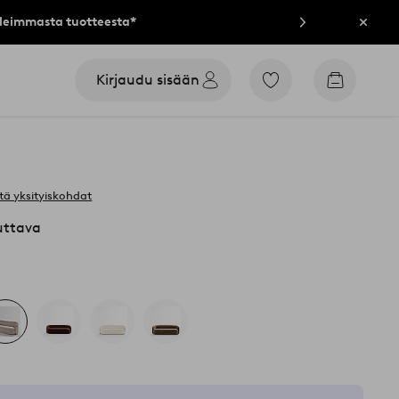
lleimmasta tuotteesta*
Sulje
Kirjaudu sisään
Siirry
Siirry
merkittyihin
ostoskori
suosikkituotteisiin
tä yksityiskohdat
uttava