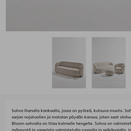
Sohva ihanalla kankaalla, jossa on pyöreä, kutsuva muoto. Soh
sarjan nojatuolien ja matalan pöydän kanssa, joten saat olohu
Bloom-sohvalla on tilaa kolmelle hengelle. Sohva on valmiste
männystä ja vanerista valmistetulla rungolla ja selkänojalla, j