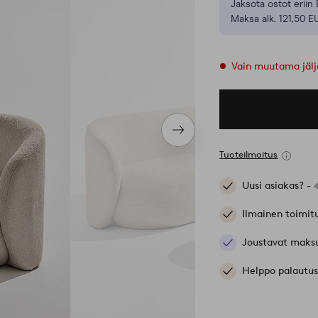
Jaksota ostot eriin 
Maksa alk. 121,50 E
Vain muutama jälj
Seuraava
tuote
Tuoteilmoitus
Uusi asiakas? -
Ilmainen toimit
Joustavat maks
Helppo palautus