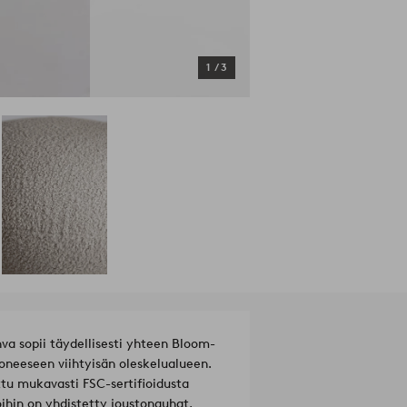
1
/
3
va sopii täydellisesti yhteen Bloom-
oneeseen viihtyisän oleskelualueen.
ttu mukavasti FSC-sertifioidusta
oihin on yhdistetty joustonauhat,