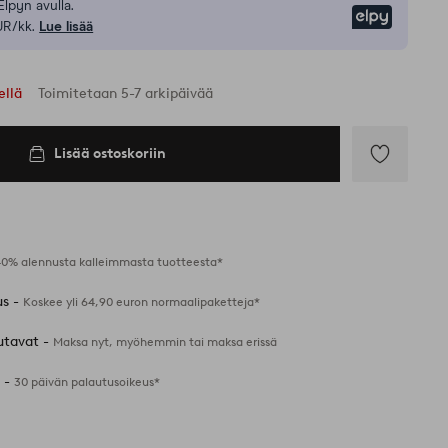
Elpyn avulla.
Elpy
UR/kk.
Lue lisää
ellä
Toimitetaan 5-7 arkipäivää
Lisää ostoskoriin
Lisää
suosikkeihin
40% alennusta kalleimmasta tuotteesta*
us -
Koskee yli 64,90 euron normaalipaketteja*
utavat -
Maksa nyt, myöhemmin tai maksa erissä
 -
30 päivän palautusoikeus*