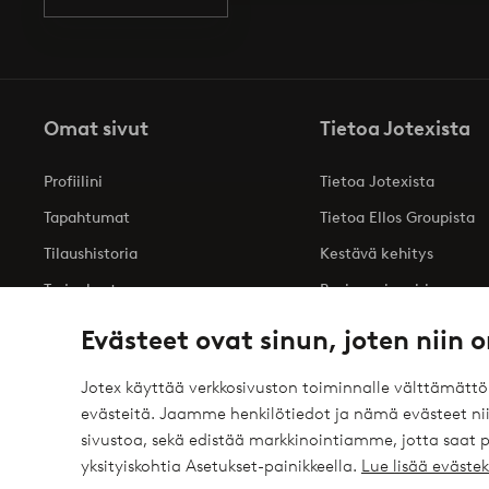
Omat sivut
Tietoa Jotexista
Profiilini
Tietoa Jotexista
Tapahtumat
Tietoa Ellos Groupista
Tilaushistoria
Kestävä kehitys
Tarjoukset
Business inquiries
Saavutettavuusseloste
Evästeet ovat sinun, joten niin o
Jotex käyttää verkkosivuston toiminnalle välttämätt
evästeitä. Jaamme henkilötiedot ja nämä evästeet niil
Turvalliset maksut – maksa nyt tai erissä
sivustoa, sekä edistää markkinointiamme, jotta saat
elpy
Haluatko tietää
lisää maksuvaihtoehdoistamme
?
yksityiskohtia Asetukset-painikkeella.
Lue lisää eväst