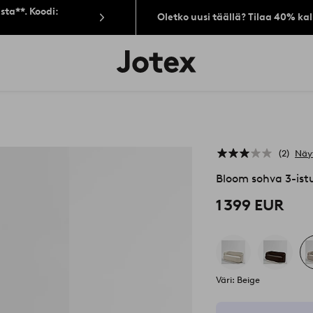
sta**. Koodi:
Oletko uusi täällä? Tilaa 40% ka
Jotex-
logo
–
siirry
aloitussivulle
2
Näy
Bloom sohva 3-ist
1 399 EUR
Väri: Beige