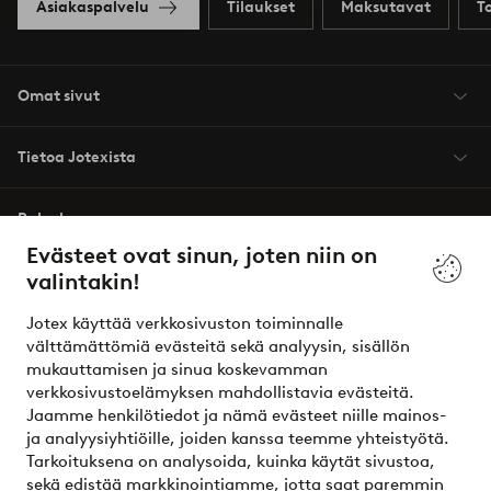
Asiakaspalvelu
Tilaukset
Maksutavat
T
Omat sivut
Tietoa Jotexista
Palvelumme
Evästeet ovat sinun, joten niin on
valintakin!
Ehdot
Jotex käyttää verkkosivuston toiminnalle
Ystävät
välttämättömiä evästeitä sekä analyysin, sisällön
mukauttamisen ja sinua koskevamman
verkkosivustoelämyksen mahdollistavia evästeitä.
Jaamme henkilötiedot ja nämä evästeet niille mainos-
Turvalliset maksut – maksa nyt tai erissä
ja analyysiyhtiöille, joiden kanssa teemme yhteistyötä.
Tarkoituksena on analysoida, kuinka käytät sivustoa,
Haluatko tietää
lisää maksuvaihtoehdoistamme
?
sekä edistää markkinointiamme, jotta saat paremmin