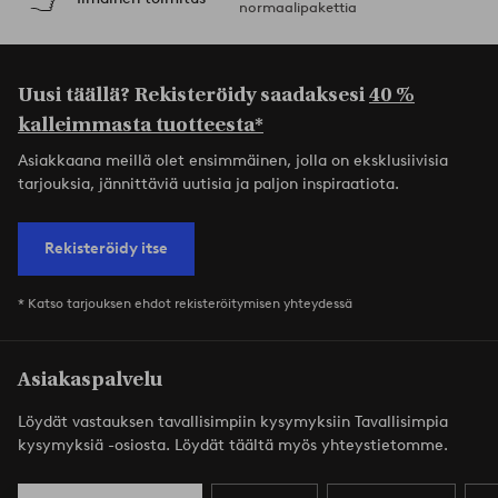
normaalipakettia
Uusi täällä? Rekisteröidy saadaksesi
40 %
kalleimmasta tuotteesta*
Asiakkaana meillä olet ensimmäinen, jolla on eksklusiivisia
tarjouksia, jännittäviä uutisia ja paljon inspiraatiota.
Rekisteröidy itse
* Katso tarjouksen ehdot rekisteröitymisen yhteydessä
Asiakaspalvelu
Löydät vastauksen tavallisimpiin kysymyksiin Tavallisimpia
kysymyksiä -osiosta. Löydät täältä myös yhteystietomme.