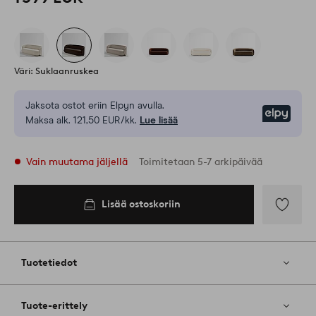
Väri: Suklaanruskea
Jaksota ostot eriin Elpyn avulla.
Elpy
Maksa alk. 121,50 EUR/kk.
Lue lisää
Vain muutama jäljellä
Toimitetaan 5-7 arkipäivää
Lisää ostoskoriin
Lisää
ostoskoriin
Lisää
suosikkeih
Tuotetiedot
Tuote-erittely