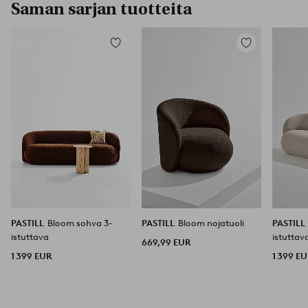
Saman sarjan tuotteita
Lisää
Lisää
suosikkeihin
suosikkeihin
PASTILL
Bloom sohva 3-
PASTILL
Bloom nojatuoli
PASTILL
istuttava
istuttav
669,99 EUR
1 399 EUR
1 399 E