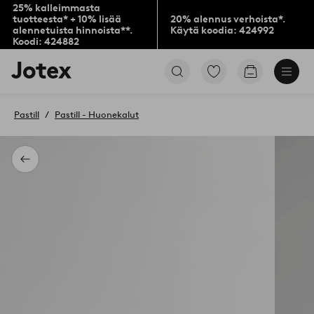
25% kalleimmasta
tuotteesta* + 10% lisää
20% alennus verhoista*.
alennetuista hinnoista**.
Käytä koodia: 424992
Koodi: 424882
Jotex-
Siirry
Siirry
logo
merkittyihin
ostoskoriin
–
suosikkituotteisiin
siirry
Pastill
Pastill - Huonekalut
aloitussivulle
Takaisin