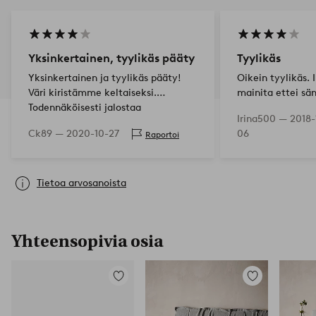
Yksinkertainen, tyylikäs pääty
Tyylikäs
Yksinkertainen ja tyylikäs pääty!
Oikein tyylikäs. 
Väri kiristämme keltaiseksi.
mainita ettei sä
Todennäköisesti jalostaa
asentaa muuten 
Irina500 —
2018-
pellavakangasta valkoisemmassa
Ck89 —
2020-10-27
06
Raportoi
sävyssä.
Tietoa arvosanoista
Yhteensopivia osia
Lisää
Lisää
suosikkeihin
suosikkeihin