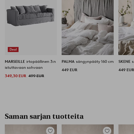
Deal
MARSEILLE
irtopäällinen 3:n
PALMA
sängynpääty 160 cm
SKENE
istuttavaan sohvaan
449 EUR
449 EU
349,30 EUR
499 EUR
Saman sarjan tuotteita
Lisää
Lisää