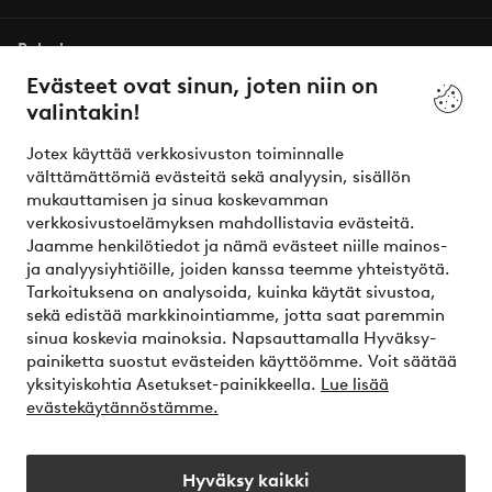
Palvelumme
Evästeet ovat sinun, joten niin on
valintakin!
Ehdot
Jotex käyttää verkkosivuston toiminnalle
Ystävät
välttämättömiä evästeitä sekä analyysin, sisällön
mukauttamisen ja sinua koskevamman
verkkosivustoelämyksen mahdollistavia evästeitä.
Jaamme henkilötiedot ja nämä evästeet niille mainos-
Turvalliset maksut – maksa nyt tai erissä
ja analyysiyhtiöille, joiden kanssa teemme yhteistyötä.
Tarkoituksena on analysoida, kuinka käytät sivustoa,
Haluatko tietää
lisää maksuvaihtoehdoistamme
?
sekä edistää markkinointiamme, jotta saat paremmin
elpy
sinua koskevia mainoksia. Napsauttamalla Hyväksy-
painiketta suostut evästeiden käyttöömme. Voit säätää
yksityiskohtia Asetukset-painikkeella.
Lue lisää
evästekäytännöstämme.
Suomi - Valitse maa
Hyväksy kaikki