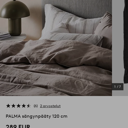
1
/
7
6
2 arvostelut
PALMA sängynpääty 120 cm
289 EUR