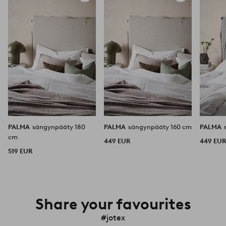
suosikkeihin
suosikkeihin
PALMA
sängynpääty 180
PALMA
sängynpääty 160 cm
PALMA
cm
449 EUR
449 EU
519 EUR
Share your favourites
#jotex