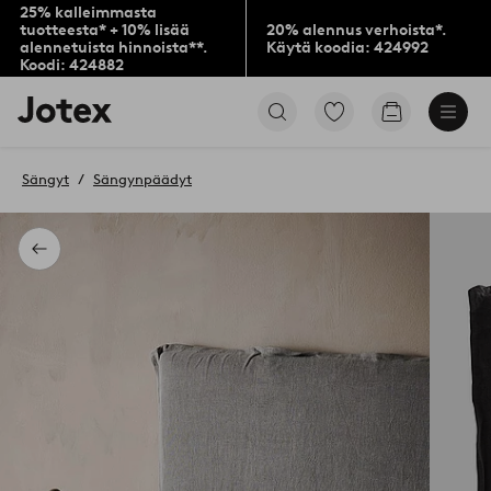
25% kalleimmasta
tuotteesta* + 10% lisää
20% alennus verhoista*.
alennetuista hinnoista**.
Käytä koodia: 424992
Koodi: 424882
Jotex-
Siirry
Siirry
logo
merkittyihin
ostoskoriin
–
suosikkituotteisiin
siirry
Sängyt
Sängynpäädyt
aloitussivulle
Takaisin