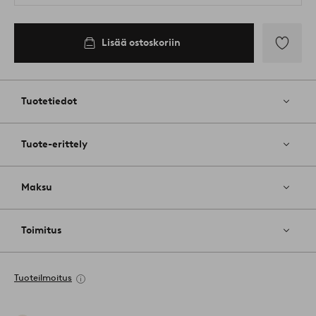
Lisää ostoskoriin
Lisää
suosikkeih
Tuotetiedot
Tuote-erittely
Maksu
Toimitus
Tuoteilmoitus