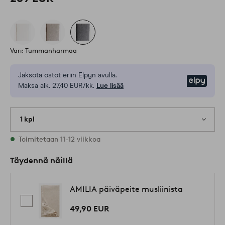
Väri: Tummanharmaa
Jaksota ostot eriin Elpyn avulla.
Elpy
Maksa alk. 27,40 EUR/kk.
Lue lisää
1 kpl
Varastossa
Toimitetaan 11-12 viikkoa
Täydennä näillä
AMILIA päiväpeite musliinista
49,90 EUR