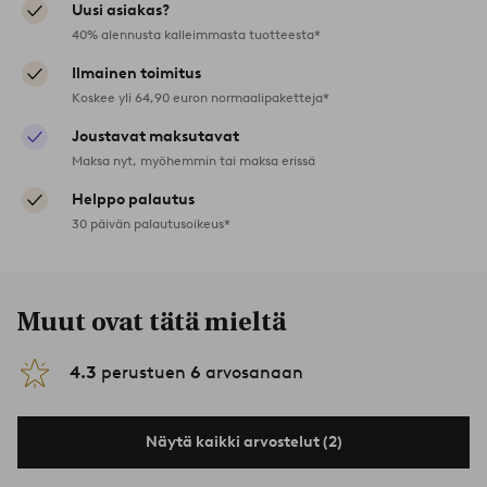
Uusi asiakas?
40% alennusta kalleimmasta tuotteesta*
Ilmainen toimitus
Koskee yli 64,90 euron normaalipaketteja*
Joustavat maksutavat
Maksa nyt, myöhemmin tai maksa erissä
Helppo palautus
30 päivän palautusoikeus*
Muut ovat tätä mieltä
4.3
perustuen
6
arvosanaan
Näytä kaikki arvostelut (2)