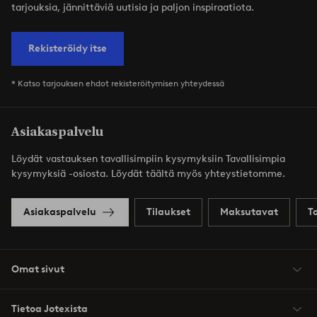
tarjouksia, jännittäviä uutisia ja paljon inspiraatiota.
Rekisteröidy itse
* Katso tarjouksen ehdot rekisteröitymisen yhteydessä
Asiakaspalvelu
Löydät vastauksen tavallisimpiin kysymyksiin Tavallisimpia
kysymyksiä -osiosta. Löydät täältä myös yhteystietomme.
Asiakaspalvelu
Tilaukset
Maksutavat
T
Omat sivut
Tietoa Jotexista