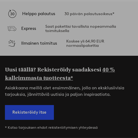
Helppo palautus
30 päivän palautusoikeus*
Saat pakettisi tavallista nopeammalla
Express
toimituksella
Koskee yli 64,90 EUR
Ilmainen toimitus
normaalipakettia
Uusi täällä? Rekisteröidy saadaksesi
40 %
kalleimmasta tuotteesta*
Asiakkaana meillä olet ensimmäinen, jolla on eksklusiivisia
tarjouksia, jännittäviä uutisia ja paljon inspiraatiota.
Rekisteröidy itse
* Katso tarjouksen ehdot rekisteröitymisen yhteydessä