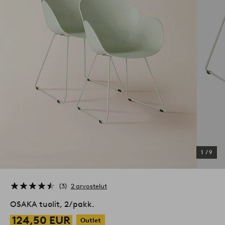
1
/
9
3
2 arvostelut
OSAKA tuolit, 2/pakk.
124,50 EUR
Outlet