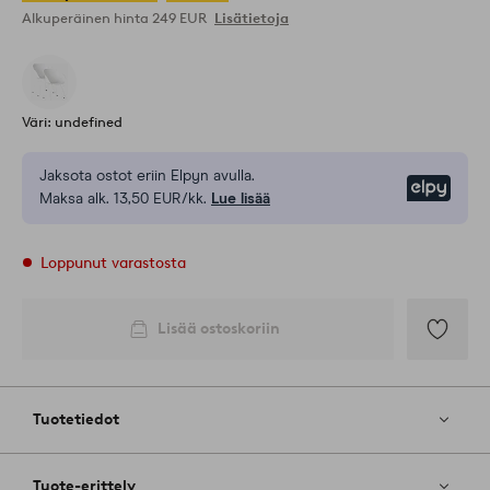
Alkuperäinen hinta
249 EUR
Lisätietoja
Väri: undefined
Jaksota ostot eriin Elpyn avulla.
Elpy
Maksa alk. 13,50 EUR/kk.
Lue lisää
Loppunut varastosta
Lisää ostoskoriin
Lisää
suosikkeih
Tuotetiedot
Tuote-erittely