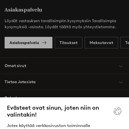
Asiakaspalvelu
Löydät vastauksen tavallisimpiin kysymyksiin Tavallisimpia
kysymyksiä -osiosta. Löydät täältä myös yhteystietomme.
Asiakaspalvelu
Tilaukset
Maksutavat
T
Omat sivut
Tietoa Jotexista
Palvelumme
Evästeet ovat sinun, joten niin on
valintakin!
Ehdot
Jotex käyttää verkkosivuston toiminnalle