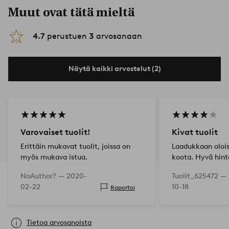
Muut ovat tätä mieltä
4.7
perustuen
3
arvosanaan
Näytä kaikki arvostelut (2)
Varovaiset tuolit!
Kivat tuolit
Erittäin mukavat tuolit, joissa on
Laadukkaan olois
myös mukava istua.
koota. Hyvä hint
NoAuthor? —
2020-
Tuolit_625472 —
02-22
10-18
Raportoi
Tietoa arvosanoista