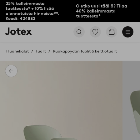
25% kalleimmasta
Oletko uusi täällä? Tilaa
tuotteesta* + 10% lisää
40% kalleimmasta
alennetuista hinnoista**.
tuotteesta*
Koodi: 424882
Jotex-
Siirry
Siirry
logo
merkittyihin
ostoskoriin
–
suosikkituotteisiin
siirry
Huonekalut
Tuolit
Ruokapöydän tuolit & keittiötuolit
aloitussivulle
Takaisin