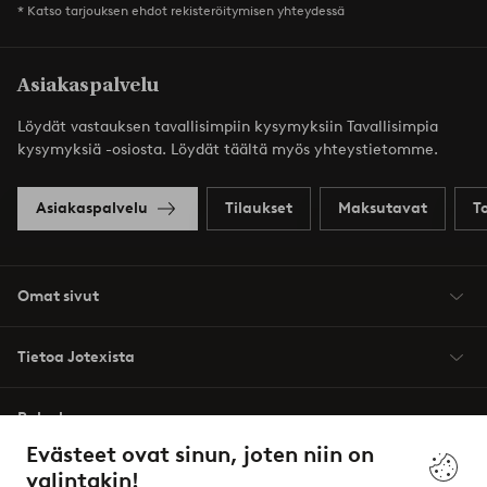
* Katso tarjouksen ehdot rekisteröitymisen yhteydessä
Asiakaspalvelu
Löydät vastauksen tavallisimpiin kysymyksiin Tavallisimpia
kysymyksiä -osiosta. Löydät täältä myös yhteystietomme.
Asiakaspalvelu
Tilaukset
Maksutavat
T
Omat sivut
Tietoa Jotexista
Palvelumme
Evästeet ovat sinun, joten niin on
valintakin!
Ehdot