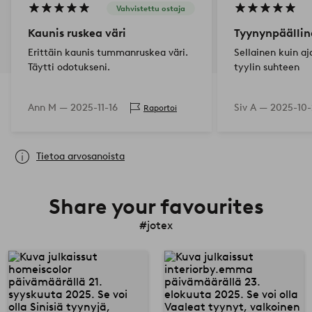
Vahvistettu ostaja
Kaunis ruskea väri
Tyynynpäällin
Erittäin kaunis tummanruskea väri.
Sellainen kuin aja
Täytti odotukseni.
tyylin suhteen
Ann M —
2025-11-16
Siv A —
2025-10-
Raportoi
Tietoa arvosanoista
Share your favourites
#jotex