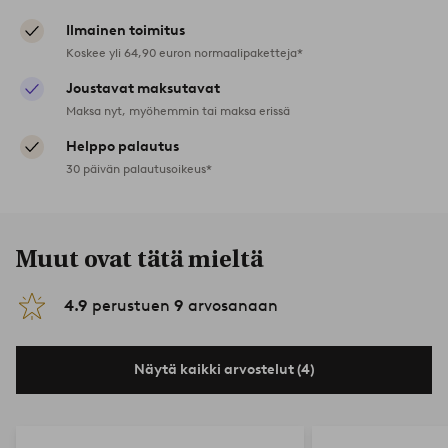
Ilmainen toimitus
Koskee yli 64,90 euron normaalipaketteja*
Joustavat maksutavat
Maksa nyt, myöhemmin tai maksa erissä
Helppo palautus
30 päivän palautusoikeus*
Muut ovat tätä mieltä
4.9
perustuen
9
arvosanaan
Näytä kaikki arvostelut (4)