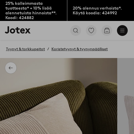
25% kalleimmasta
tuotteesta* + 10% lisää
20% alennus verhoista*.
alennetuista hinnoista**.
Käytä koodia: 424992
Koodi: 424882
Jotex-
Siirry
Siirry
logo
merkittyihin
ostoskoriin
–
suosikkituotteisiin
siirry
Tyynyt & torkkupeitot
Koristetyynyt & tyynynpäälliset
aloitussivulle
Takaisin