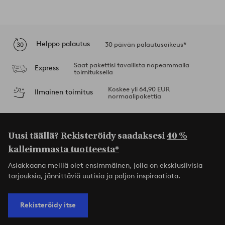
Helppo palautus
30 päivän palautusoikeus*
Saat pakettisi tavallista nopeammalla
Express
toimituksella
Koskee yli 64,90 EUR
Ilmainen toimitus
normaalipakettia
Uusi täällä? Rekisteröidy saadaksesi
40 %
kalleimmasta tuotteesta*
Asiakkaana meillä olet ensimmäinen, jolla on eksklusiivisia
tarjouksia, jännittäviä uutisia ja paljon inspiraatiota.
Rekisteröidy itse