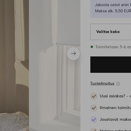
Jaksota ostot eriin 
Maksa alk. 5,50 EUR
Valitse koko
1 varastossa oleva
Toimitetaan 3-6 a
Seuraava
tuote
Tuoteilmoitus
Uusi asiakas? -
Ilmainen toimit
Joustavat maks