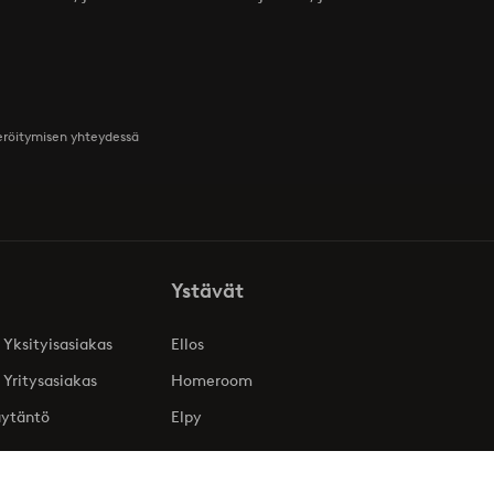
teröitymisen yhteydessä
Ystävät
 Yksityisasiakas
Ellos
 Yritysasiakas
Homeroom
äytäntö
Elpy