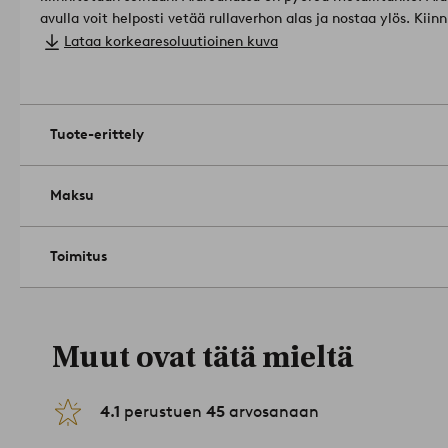
avulla voit helposti vetää rullaverhon alas ja nostaa ylös. Ki
Kokoamisohje mukana.
Tuote sisältää kierrätettyä materiaali
Lataa korkearesoluutioinen kuva
määrää ja säästää luonnonvaroja.
Materiaali: 100% polyesteriä
Koko: Enimmäiskorkeus 165 cm. Leveys on laskettu kiinnikkeid
Hoito-ohje: Pyyhitään kostealla liinalla.
Tuotenumero: 170935
Tuote-erittely
Maksu
Toimitus
Muut ovat tätä mieltä
4.1
perustuen
45
arvosanaan