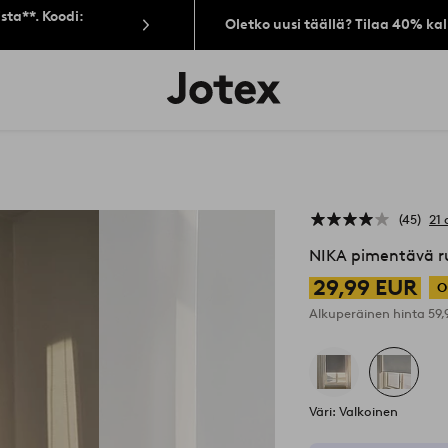
sta**. Koodi:
Oletko uusi täällä? Tilaa 40% ka
Jotex-
logo
–
siirry
aloitussivulle
45
21 
NIKA pimentävä ru
29,99 EUR
O
Alkuperäinen hinta
59
Väri: Valkoinen