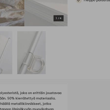
Helppo palautus
1
/
4
yesteristä, joka on erittäin joustavaa
ään. 50% kierrätettyä materiaalia.
häällä metallikiinnikkeet, jotka
latangon läpinäkyvän muovikahvan