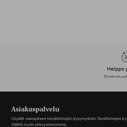
Helppo 
30 päivän pa
Asiakaspalvelu
Löydät vastauksen tavallisimpiin kysymyksiin Tavallisimpia k
täältä myös yhteystietomme.