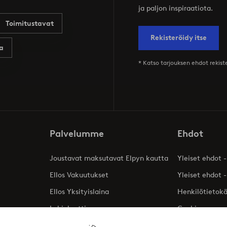
ja paljon inspiraatiota.
Toimitustavat
Rekisteröidy itse
a
* Katso tarjouksen ehdot rekis
Palvelumme
Ehdot
Joustavat maksutavat Elpyn kautta
Yleiset ehdot -
Ellos Vakuutukset
Yleiset ehdot -
Ellos Yksityislaina
Henkilötietok
Lahjakortti
Cookies
Affiliates