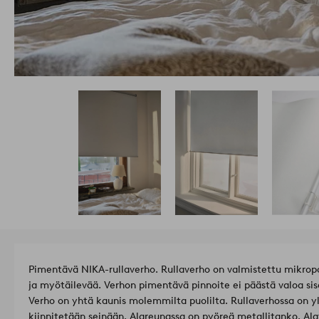
Pimentävä NIKA-rullaverho. Rullaverho on valmistettu mikropol
ja myötäilevää. Verhon pimentävä pinnoite ei päästä valoa sis
Verho on yhtä kaunis molemmilta puolilta. Rullaverhossa on yl
kiinnitetään seinään. Alareunassa on pyöreä metallitanko. A