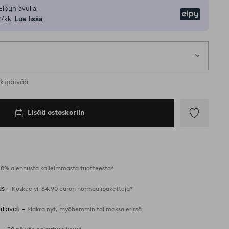
Elpyn avulla.
Elpy
/kk.
Lue lisää
t koot
rkipäivää
Lisää ostoskoriin
Lisää
suosikkeihin
40% alennusta kalleimmasta tuotteesta*
us -
Koskee yli 64,90 euron normaalipaketteja*
utavat -
Maksa nyt, myöhemmin tai maksa erissä