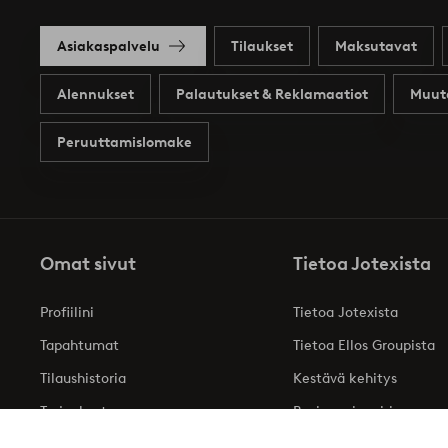
Asiakaspalvelu
Tilaukset
Maksutavat
Alennukset
Palautukset & Reklamaatiot
Muut
Peruuttamislomake
Omat sivut
Tietoa Jotexista
Profiilini
Tietoa Jotexista
Tapahtumat
Tietoa Ellos Groupista
Tilaushistoria
Kestävä kehitys
Tarjoukset
Business inquiries
Saavutettavuusseloste