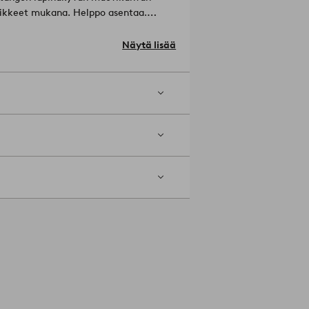
innikkeet mukana. Helppo asentaa.
a, jonka käyttö vähentää jätteen
.
Näytä lisää
en kanssa. Ilmoita koko kun tilaat.
7-03