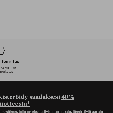
 toimitus
i 64,90 EUR
ipakettia
kisteröidy saadaksesi
40 %
uotteesta*
mmäinen, jolla on eksklusiivisia tarjouksia, jännittäviä uutisia