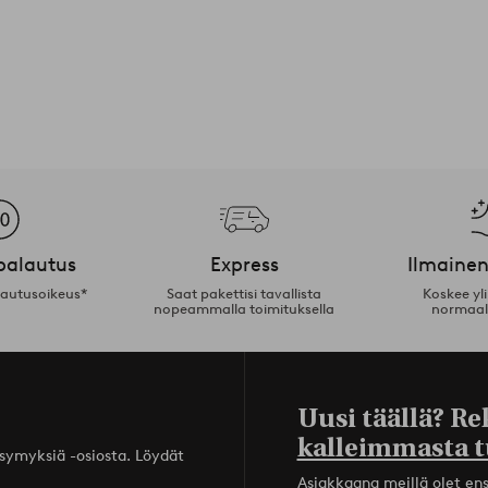
palautus
Express
Ilmainen
lautusoikeus*
Saat pakettisi tavallista
Koskee yl
nopeammalla toimituksella
normaal
Uusi täällä? Re
kalleimmasta t
ysymyksiä -osiosta. Löydät
Asiakkaana meillä olet ensi