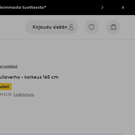
lleimmasta tuotteesta*
Sulje
Kirjaudu sisään
Siirry
Siirry
merkittyihin
ostoskori
suosikkituotteisiin
arvostelut
llaverho - korkeus 165 cm
utlet
,99 EUR
Lisätietoja