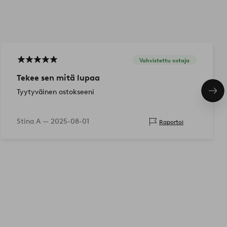
Vahvistettu ostaja
Tekee sen mitä lupaa
Tyytyväinen ostokseeni
Seu
tuo
Stina A —
2025-08-01
Raportoi