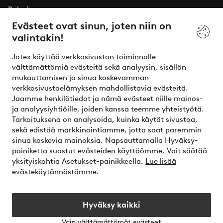
Palvelumme
Evästeet ovat sinun, joten niin on
valintakin!
Ehdot
Jotex käyttää verkkosivuston toiminnalle
Ystävät
välttämättömiä evästeitä sekä analyysin, sisällön
mukauttamisen ja sinua koskevamman
verkkosivustoelämyksen mahdollistavia evästeitä.
Jaamme henkilötiedot ja nämä evästeet niille mainos-
Turvalliset maksut – maksa nyt tai erissä
ja analyysiyhtiöille, joiden kanssa teemme yhteistyötä.
Tarkoituksena on analysoida, kuinka käytät sivustoa,
Haluatko tietää
lisää maksuvaihtoehdoistamme
?
sekä edistää markkinointiamme, jotta saat paremmin
elpy
sinua koskevia mainoksia. Napsauttamalla Hyväksy-
painiketta suostut evästeiden käyttöömme. Voit säätää
yksityiskohtia Asetukset-painikkeella.
Lue lisää
evästekäytännöstämme.
Suomi - Valitse maa
Hyväksy kaikki
Instagram
Facebook
Vain välttämättömät evästeet