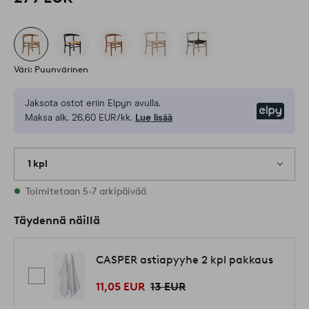
Väri: Puunvärinen
Jaksota ostot eriin Elpyn avulla.
Elpy
Maksa alk. 26,60 EUR/kk.
Lue lisää
1 kpl
Varastossa
Toimitetaan 5-7 arkipäivää
Täydennä näillä
CASPER astiapyyhe 2 kpl pakkaus
11,05 EUR
13 EUR