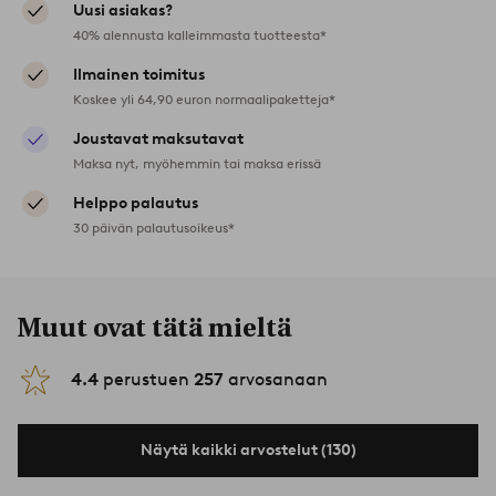
Uusi asiakas?
40% alennusta kalleimmasta tuotteesta*
Ilmainen toimitus
Koskee yli 64,90 euron normaalipaketteja*
Joustavat maksutavat
Maksa nyt, myöhemmin tai maksa erissä
Helppo palautus
30 päivän palautusoikeus*
Muut ovat tätä mieltä
4.4
perustuen
257
arvosanaan
Näytä kaikki arvostelut (130)