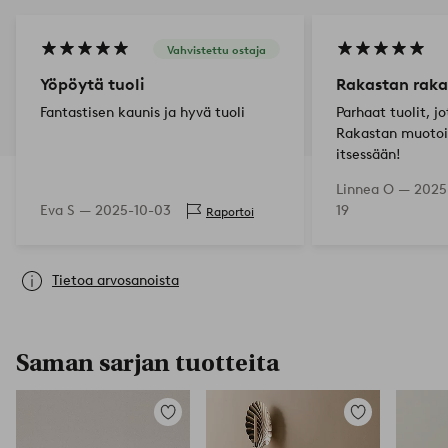
Vahvistettu ostaja
Yöpöytä tuoli
Rakastan raka
Fantastisen kaunis ja hyvä tuoli
Parhaat tuolit, j
Rakastan muotoil
itsessään!
Linnea O —
2025
Eva S —
2025-10-03
19
Raportoi
Tietoa arvosanoista
Saman sarjan tuotteita
Lisää
Lisää
suosikkeihin
suosikkeihin