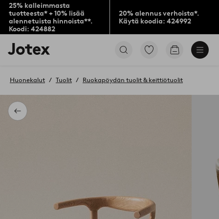
25% kalleimmasta
tuotteesta* + 10% lisää
20% alennus verhoista*.
alennetuista hinnoista**.
Käytä koodia: 424992
Koodi: 424882
Jotex-
Siirry
Siirry
logo
merkittyihin
ostoskoriin
–
suosikkituotteisiin
siirry
Huonekalut
Tuolit
Ruokapöydän tuolit & keittiötuolit
aloitussivulle
Takaisin