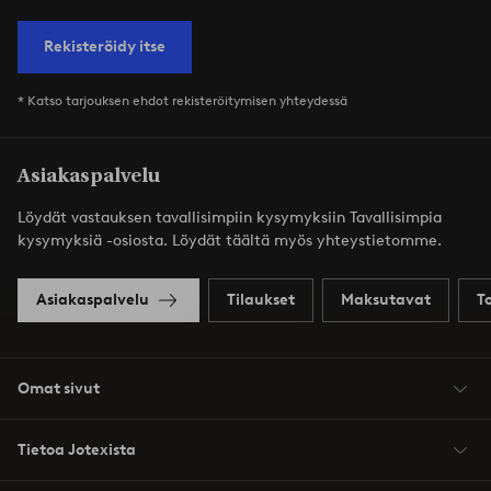
Rekisteröidy itse
* Katso tarjouksen ehdot rekisteröitymisen yhteydessä
Asiakaspalvelu
Löydät vastauksen tavallisimpiin kysymyksiin Tavallisimpia
kysymyksiä -osiosta. Löydät täältä myös yhteystietomme.
Asiakaspalvelu
Tilaukset
Maksutavat
T
Omat sivut
Tietoa Jotexista