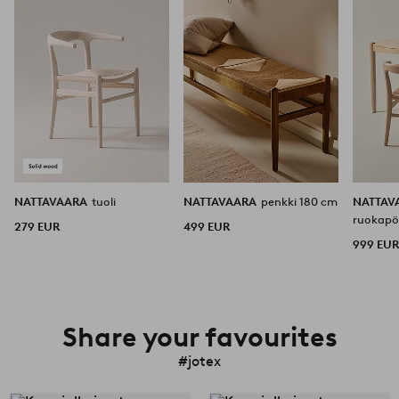
NATTAVAARA
tuoli
NATTAVAARA
penkki 180 cm
NATTAV
ruokapö
279 EUR
499 EUR
999 EU
Share your favourites
#jotex