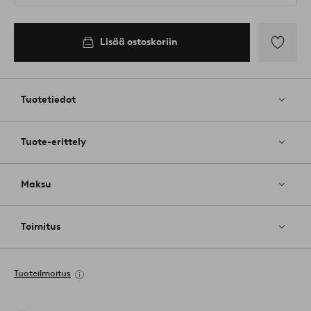
Lisää ostoskoriin
Lisää
suosikkeih
Tuotetiedot
Tuote-erittely
Maksu
Toimitus
Tuoteilmoitus