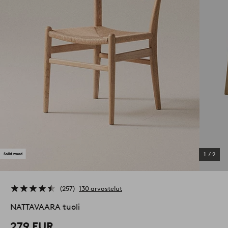
1
/
2
257
130 arvostelut
NATTAVAARA tuoli
279 EUR