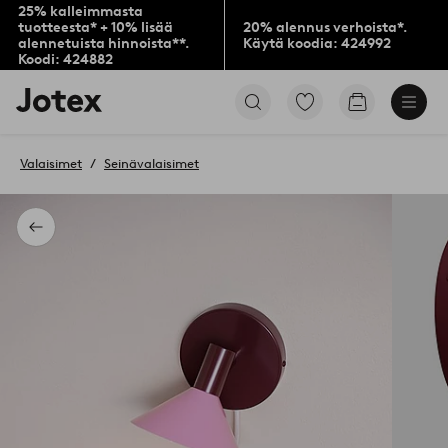
25% kalleimmasta
tuotteesta* + 10% lisää
20% alennus verhoista*.
alennetuista hinnoista**.
Käytä koodia: 424992
Koodi: 424882
Jotex-
Siirry
Siirry
logo
merkittyihin
ostoskoriin
–
suosikkituotteisiin
siirry
Valaisimet
Seinävalaisimet
aloitussivulle
Takaisin