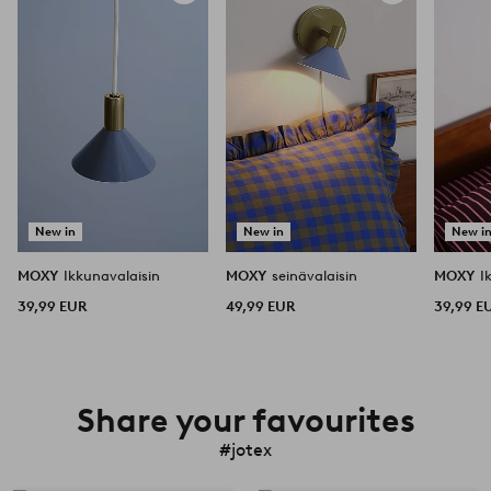
suosikkeihin
suosikkeihin
New in
New in
New i
MOXY
Ikkunavalaisin
MOXY
seinävalaisin
MOXY
I
39,99 EUR
49,99 EUR
39,99 E
Share your favourites
#jotex