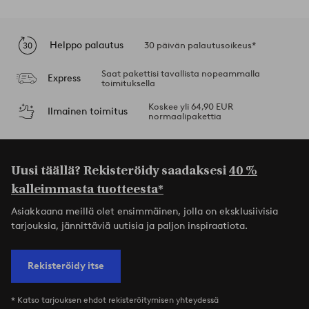
Helppo palautus
30 päivän palautusoikeus*
Saat pakettisi tavallista nopeammalla
Express
toimituksella
Koskee yli 64,90 EUR
Ilmainen toimitus
normaalipakettia
Uusi täällä? Rekisteröidy saadaksesi
40 %
kalleimmasta tuotteesta*
Asiakkaana meillä olet ensimmäinen, jolla on eksklusiivisia
tarjouksia, jännittäviä uutisia ja paljon inspiraatiota.
Rekisteröidy itse
* Katso tarjouksen ehdot rekisteröitymisen yhteydessä