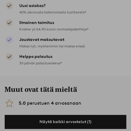
Uusi asiakas?
40% alennusta kalleimmasta tuotteesta*
Ilmainen toimitus
Koskee yli 64,90 euron normaalipaketteja*
Joustavat maksutavat
Maksa nyt, myöhemmin tai maksa erissä
Helppo palautus
30 päivän palautusoikeus*
Muut ovat tätä mieltä
5.0
perustuen
4
arvosanaan
Näytä kaikki arvostelut (1)