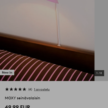
New in
1
/
8
4
1 arvostelu
MOXY seinävalaisin
49,99 EUR