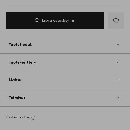
Lisää ostoskoriin
Lisää
suosikkeih
Tuotetiedot
Tuote-erittely
Maksu
Toimitus
Tuoteilmoitus