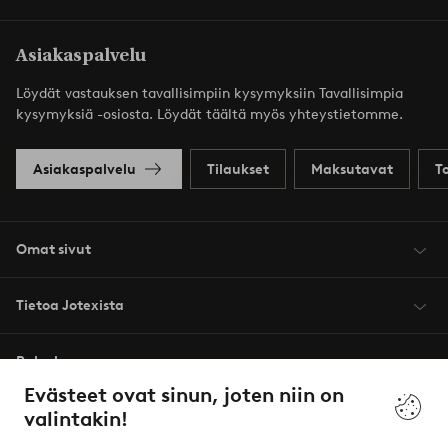
Asiakaspalvelu
Löydät vastauksen tavallisimpiin kysymyksiin Tavallisimpia
kysymyksiä -osiosta. Löydät täältä myös yhteystietomme.
Asiakaspalvelu
Tilaukset
Maksutavat
T
Omat sivut
Tietoa Jotexista
Palvelumme
Evästeet ovat sinun, joten niin on
valintakin!
Ehdot