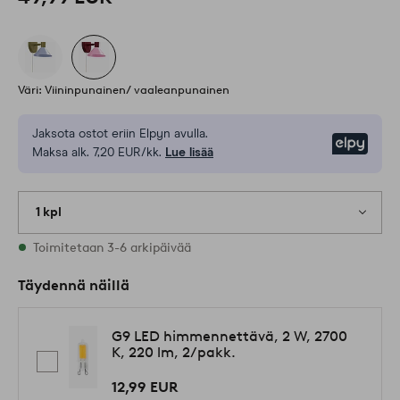
Väri: Viininpunainen/ vaaleanpunainen
Jaksota ostot eriin Elpyn avulla.
Elpy
Maksa alk. 7,20 EUR/kk.
Lue lisää
1 kpl
Varastossa
Toimitetaan 3-6 arkipäivää
Täydennä näillä
G9 LED himmennettävä, 2 W, 2700
K, 220 lm, 2/pakk.
12,99 EUR