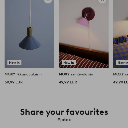
Lisää
Lisää
suosikkeihin
suosikkeihin
New in
New in
New i
MOXY
Ikkunavalaisin
MOXY
seinävalaisin
MOXY
s
39,99 EUR
49,99 EUR
49,99 E
Share your favourites
#jotex