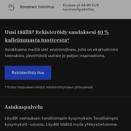
Koskee yli 64,90 EUR
Ilmainen toimitus
normaalipakettia
Uusi täällä? Rekisteröidy saadaksesi
40 %
kalleimmasta tuotteesta*
Asiakkaana meillä olet ensimmäinen, jolla on eksklusiivisia
tarjouksia, jännittäviä uutisia ja paljon inspiraatiota.
Rekisteröidy itse
* Katso tarjouksen ehdot rekisteröitymisen yhteydessä
Asiakaspalvelu
Löydät vastauksen tavallisimpiin kysymyksiin Tavallisimpia
kysymyksiä -osiosta. Löydät täältä myös yhteystietomme.