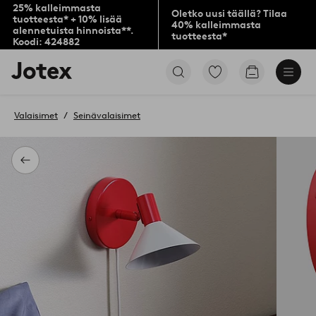
25% kalleimmasta
Oletko uusi täällä? Tilaa
tuotteesta* + 10% lisää
40% kalleimmasta
alennetuista hinnoista**.
tuotteesta*
Koodi: 424882
Jotex-
Siirry
Siirry
logo
merkittyihin
ostoskoriin
–
suosikkituotteisiin
siirry
Valaisimet
Seinävalaisimet
aloitussivulle
Takaisin