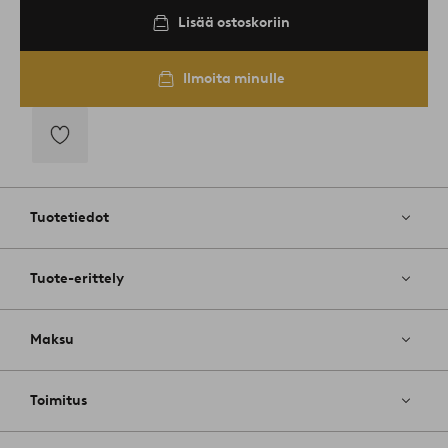
Lisää ostoskoriin
Ilmoita minulle
Lisää
suosikkeihin
Tuotetiedot
Tuote-erittely
Maksu
Toimitus