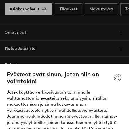
Asiakaspalvelu
Tilaukset
Maksutavat
T
Omat sivut
Tietoa Jotexista
Palvelumme
Evästeet ovat sinun, joten niin on
valintakin!
Ehdot
Jotex käyttää verkkosivuston toiminnalle
Ystävät
välttämättömiä evästeitä sekä analyysin, sisällön
mukauttamisen ja sinua koskevamman
verkkosivustoelämyksen mahdollistavia evästeitä.
Jaamme henkilötiedot ja nämä evästeet niille mainos-
Turvalliset maksut – maksa nyt tai erissä
ja analyysiyhtiöille, joiden kanssa teemme yhteistyötä.
Tarkoituksena on analysoida, kuinka käytät sivustoa,