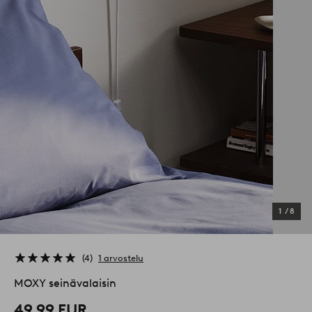
1
/
8
4
1 arvostelu
MOXY seinävalaisin
49,99 EUR