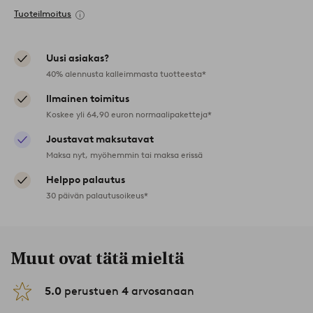
Tuoteilmoitus
Uusi asiakas?
40% alennusta kalleimmasta tuotteesta*
Ilmainen toimitus
Koskee yli 64,90 euron normaalipaketteja*
Joustavat maksutavat
Maksa nyt, myöhemmin tai maksa erissä
Helppo palautus
30 päivän palautusoikeus*
Muut ovat tätä mieltä
5.0
perustuen
4
arvosanaan