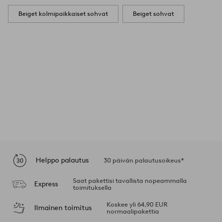
Beiget kolmipaikkaiset sohvat
Beiget sohvat
Helppo palautus
30 päivän palautusoikeus*
Saat pakettisi tavallista nopeammalla
Express
toimituksella
Koskee yli 64,90 EUR
Ilmainen toimitus
normaalipakettia