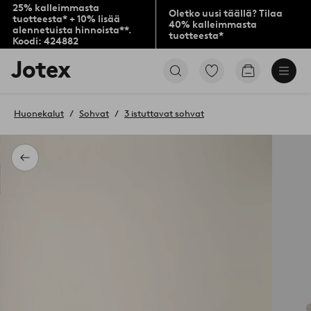
25% kalleimmasta
Oletko uusi täällä? Tilaa
tuotteesta* + 10% lisää
40% kalleimmasta
alennetuista hinnoista**.
tuotteesta*
Koodi: 424882
Jotex-
Siirry
Siirry
logo
merkittyihin
ostoskoriin
–
suosikkituotteisiin
siirry
Huonekalut
Sohvat
3 istuttavat sohvat
aloitussivulle
Takaisin