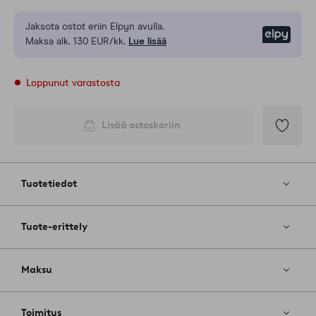
Jaksota ostot eriin Elpyn avulla.
Elpy
Maksa alk. 130 EUR/kk.
Lue lisää
Loppunut varastosta
Lisää ostoskoriin
Lisää
suosikkeih
Tuotetiedot
Tuote-erittely
Maksu
Toimitus