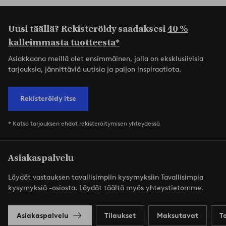
Uusi täällä? Rekisteröidy saadaksesi
40 %
kalleimmasta tuotteesta*
Asiakkaana meillä olet ensimmäinen, jolla on eksklusiivisia
tarjouksia, jännittäviä uutisia ja paljon inspiraatiota.
Rekisteröidy itse
* Katso tarjouksen ehdot rekisteröitymisen yhteydessä
Asiakaspalvelu
Löydät vastauksen tavallisimpiin kysymyksiin Tavallisimpia
kysymyksiä -osiosta. Löydät täältä myös yhteystietomme.
Asiakaspalvelu
Tilaukset
Maksutavat
T