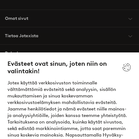
Omat sivut
Tietoa Jotexista
Palvelumme
Evästeet ovat sinun, joten niin on
valintakin!
Ehdot
Jotex käyttää verkkosivuston toiminnalle
Ystävät
välttämättömiä evästeitä sekä analyysin, sisällön
mukauttamisen ja sinua koskevamman
verkkosivustoelämyksen mahdollistavia evästeitä.
Jaamme henkilötiedot ja nämä evästeet niille mainos-
Turvalliset maksut – maksa nyt tai erissä
ja analyysiyhtiöille, joiden kanssa teemme yhteistyötä.
Tarkoituksena on analysoida, kuinka käytät sivustoa,
Haluatko tietää
lisää maksuvaihtoehdoistamme
?
sekä edistää markkinointiamme, jotta saat paremmin
elpy
sinua koskevia mainoksia. Napsauttamalla Hyväksy-