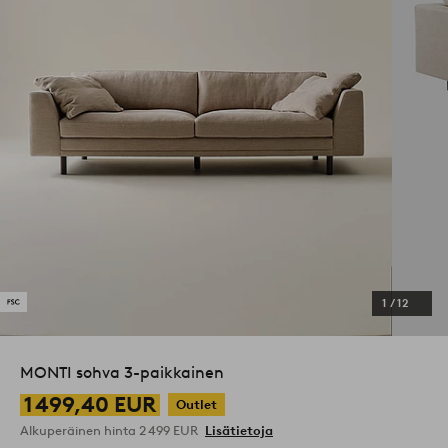
1
/
12
MONTI sohva 3-paikkainen
1 499,40 EUR
Outlet
Alkuperäinen hinta
2 499 EUR
Lisätietoja