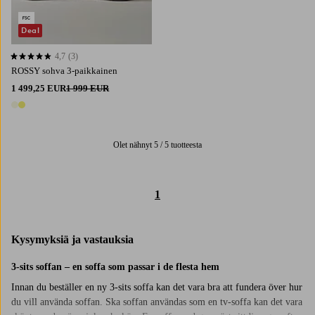
Deal
4,7
(3)
4,7 perustuen 3 arvosanaan
ROSSY sohva 3-paikkainen
1 499,25 EUR
1 999 EUR
2 värejä
Olet nähnyt 5 / 5 tuotteesta
1
Kysymyksiä ja vastauksia
3-sits soffan – en soffa som passar i de flesta hem
Innan du beställer en ny 3-sits soffa kan det vara bra att fundera över hur
du vill använda soffan. Ska soffan användas som en tv-soffa kan det vara