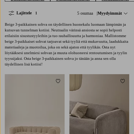
Lajittele
5 osumaa
Lajittele:
Myydyimmät
1
Beige 3-paikkainen sohva on täydellinen huonekalu luomaan lämpimän ja
kutsuvan tunnelman kotiisi. Neutraalin värinsä ansiosta se sopii helposti
erilaisiin sisustustyyleihin ja tuo rauhallisuutta ja harmoniaa. Mallistomme
beige 3-paikkaiset sohvat tarjoavat sekä tyyliä että mukavuutta, laadukkaita
materiaaleja ja muotoilua, joka on sekä ajaton että tyylikäs. Osta nyt
löytääksesi unelmiesi sohvan ja muuta olohuoneesi rentoutumisen ja tyylin
tyyssijaksi. Osta beige 3-paikkainen sohva jo tänään ja anna sen olla
täydellinen lisä kotiisi!
Lisää suosikkeihin
Lisää 