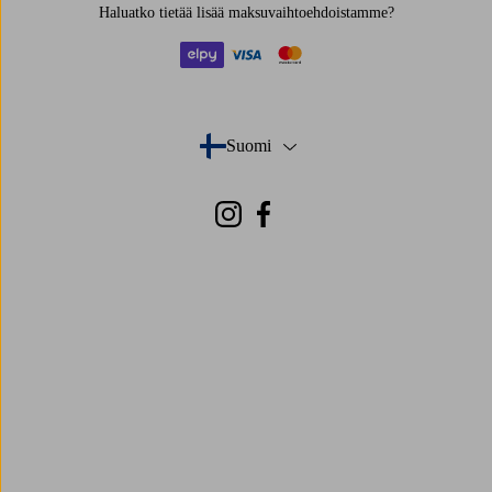
Haluatko tietää
lisää maksuvaihtoehdoistamme
?
elpy
visa
mastercard
Suomi
- Valitse maa
Instagram
Facebook