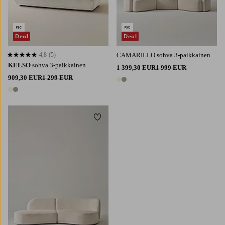
Deal
Deal
4,8
(5)
CAMARILLO sohva 3-paikkainen
4,8 perustuen 5 arvosanaan
KELSO
sohva 3-paikkainen
1 399,30 EUR
1 999 EUR
909,30 EUR
1 299 EUR
2 värejä
2 värejä
Lisää suosikkeihin