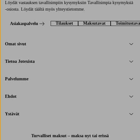
Löydät vastauksen tavallisimpiin kysymyksiin Tavallisimpia kysymyksiä
-osiosta. Löydät täältä myös yhteystietomme.
Tilaukset
Maksutavat
Toimitustava
Asiakaspalvelu
Omat sivut
Tietoa Jotexista
Palvelumme
Ehdot
Ystävät
Turvalliset maksut – maksa nyt tai erissä