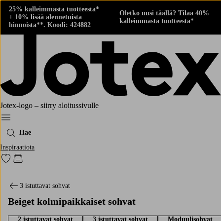
25% kalleimmasta tuotteesta*
Oletko uusi täällä? Tilaa 40%
+ 10% lisää alennetuista
kalleimmasta tuotteesta*
hinnoista**. Koodi: 424882
Jotex-logo – siirry aloitussivulle
Menu
Hae
Inspiraatiota
Siirry merkittyihin suosikkituotteisiin
Siirry ostoskoriin
3 istuttavat sohvat
Beiget kolmipaikkaiset sohvat
2 istuttavat sohvat
3 istuttavat sohvat
Moduulisohvat