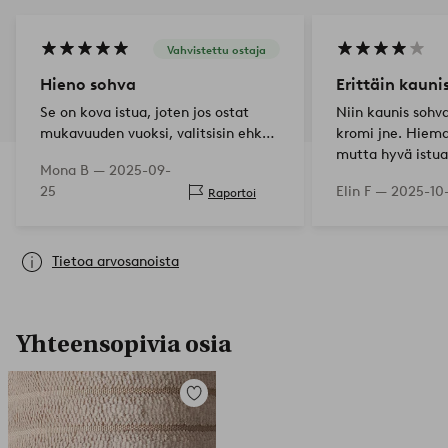
Vahvistettu ostaja
Hieno sohva
Erittäin kauni
Se on kova istua, joten jos ostat
Niin kaunis sohva
mukavuuden vuoksi, valitsisin ehkä
kromi jne. Hiem
jotain muuta. Toistaiseksi hieno
mutta hyvä istua
Mona B —
2025-09-
katsella ja sopiva meidän
25
Elin F —
2025-10
Raportoi
käyttöömme 😄
Tietoa arvosanoista
Yhteensopivia osia
Lisää
suosikkeihin