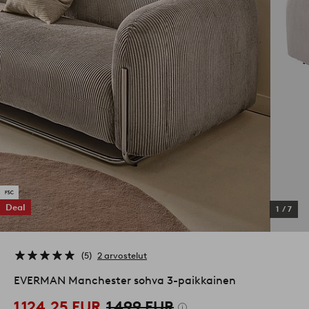
Deal
1
/
7
5
2 arvostelut
EVERMAN Manchester sohva 3-paikkainen
1 124,25 EUR
1 499 EUR