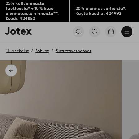
25% kalleimmasta
tuotteesta* + 10% lisää
20% alennus verhoista*.
alennetuista hinnoista**.
Käytä koodia: 424992
Koodi: 424882
Jotex-
Siirry
Siirry
logo
merkittyihin
ostoskoriin
–
suosikkituotteisiin
siirry
Huonekalut
Sohvat
3 istuttavat sohvat
aloitussivulle
Takaisin