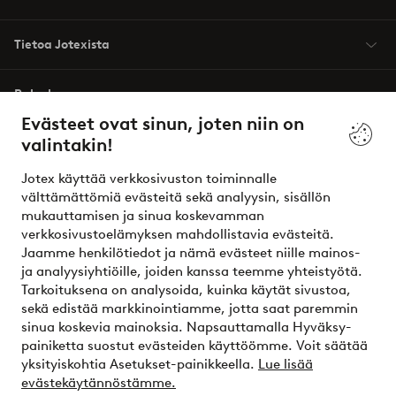
Tietoa Jotexista
Palvelumme
Evästeet ovat sinun, joten niin on
valintakin!
Ehdot
Jotex käyttää verkkosivuston toiminnalle
Ystävät
välttämättömiä evästeitä sekä analyysin, sisällön
mukauttamisen ja sinua koskevamman
verkkosivustoelämyksen mahdollistavia evästeitä.
Jaamme henkilötiedot ja nämä evästeet niille mainos-
Turvalliset maksut – maksa nyt tai erissä
ja analyysiyhtiöille, joiden kanssa teemme yhteistyötä.
Tarkoituksena on analysoida, kuinka käytät sivustoa,
Haluatko tietää
lisää maksuvaihtoehdoistamme
?
sekä edistää markkinointiamme, jotta saat paremmin
elpy
sinua koskevia mainoksia. Napsauttamalla Hyväksy-
painiketta suostut evästeiden käyttöömme. Voit säätää
yksityiskohtia Asetukset-painikkeella.
Lue lisää
evästekäytännöstämme.