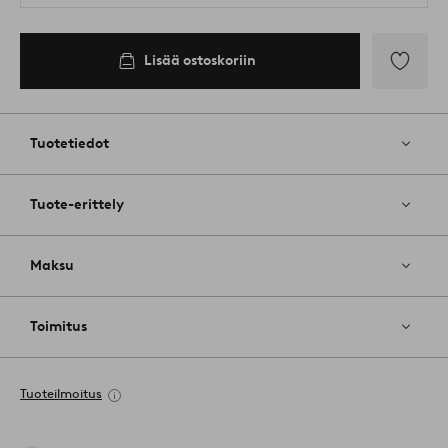
Lisää ostoskoriin
Lisää
suosikkeih
Tuotetiedot
Tuote-erittely
Maksu
Toimitus
Tuoteilmoitus