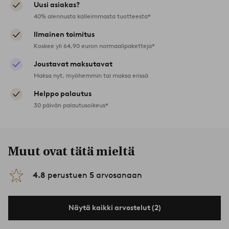
Uusi asiakas?
40% alennusta kalleimmasta tuotteesta*
Ilmainen toimitus
Koskee yli 64,90 euron normaalipaketteja*
Joustavat maksutavat
Maksa nyt, myöhemmin tai maksa erissä
Helppo palautus
30 päivän palautusoikeus*
Muut ovat tätä mieltä
4.8
perustuen
5
arvosanaan
Näytä kaikki arvostelut (2)