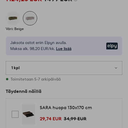
Väri: Beige
Jaksota ostot eriin Elpyn avulla.
Elpy
Maksa alk. 98,20 EUR/kk.
Lue lisää
1 kpl
Varastossa
Toimitetaan 5-7 arkipäivää
Täydennä näillä
SARA huopa 130x170 cm
29,74 EUR
34,99 EUR