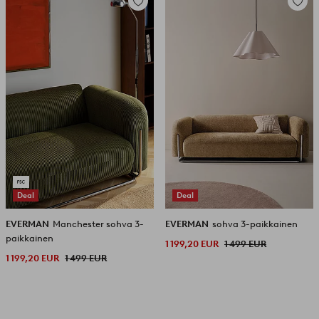
Lisää
Lisää
suosikkeihin
suosikk
Deal
Deal
EVERMAN
Manchester sohva 3-
EVERMAN
sohva 3-paikkainen
paikkainen
1 199,20 EUR
1 499 EUR
1 199,20 EUR
1 499 EUR