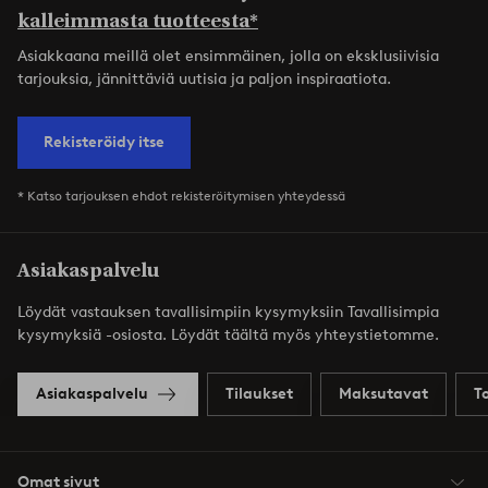
kalleimmasta tuotteesta*
Asiakkaana meillä olet ensimmäinen, jolla on eksklusiivisia
tarjouksia, jännittäviä uutisia ja paljon inspiraatiota.
Rekisteröidy itse
* Katso tarjouksen ehdot rekisteröitymisen yhteydessä
Asiakaspalvelu
Löydät vastauksen tavallisimpiin kysymyksiin Tavallisimpia
kysymyksiä -osiosta. Löydät täältä myös yhteystietomme.
Asiakaspalvelu
Tilaukset
Maksutavat
T
Omat sivut