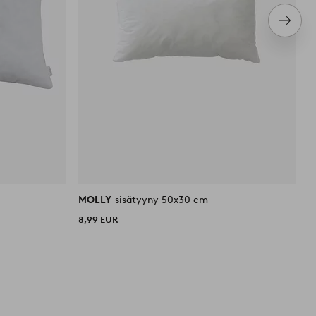
Seura
tuote
MOLLY
sisätyyny 50x30 cm
M
8,99 EUR
1
O