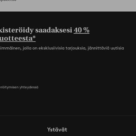
kisteröidy saadaksesi
40 %
uotteesta*
mmäinen, jolla on eksklusiivisia tarjouksia, jännittäviä uutisia
teröitymisen yhteydessä
Ystävät