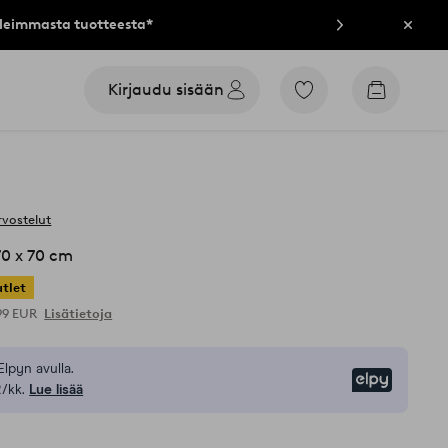
lleimmasta tuotteesta*
Sulje
Kirjaudu sisään
Siirry
Siirry
merkittyihin
ostoskori
suosikkituotteisiin
rvostelut
0 x 70 cm
tlet
,99 EUR
Lisätietoja
Elpyn avulla.
Elpy
/kk.
Lue lisää