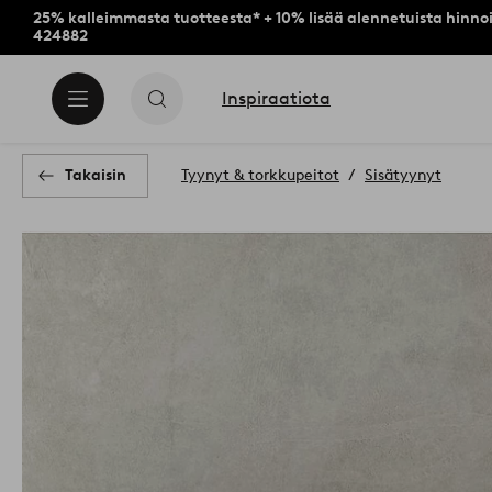
25% kalleimmasta tuotteesta* + 10% lisää alennetuista hinnoi
424882
Inspiraatiota
Takaisin
Tyynyt & torkkupeitot
Sisätyynyt