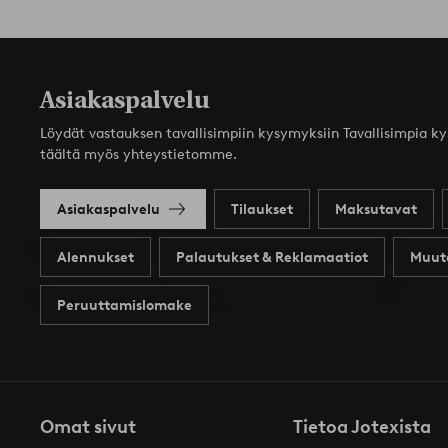
Asiakaspalvelu
Löydät vastauksen tavallisimpiin kysymyksiin Tavallisimpia k
täältä myös yhteystietomme.
Asiakaspalvelu
Tilaukset
Maksutavat
Alennukset
Palautukset & Reklamaatiot
Muut
Peruuttamislomake
Omat sivut
Tietoa Jotexista