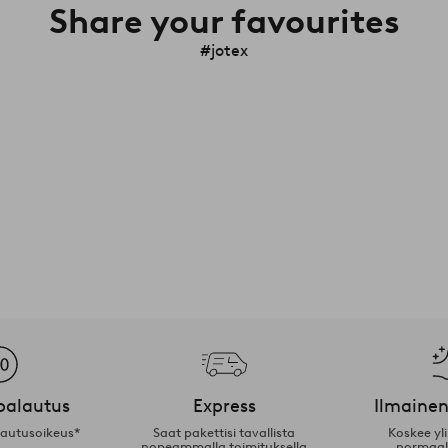
Share your favourites
#jotex
palautus
Express
Ilmainen
lautusoikeus*
Saat pakettisi tavallista
Koskee yl
nopeammalla toimituksella
normaal