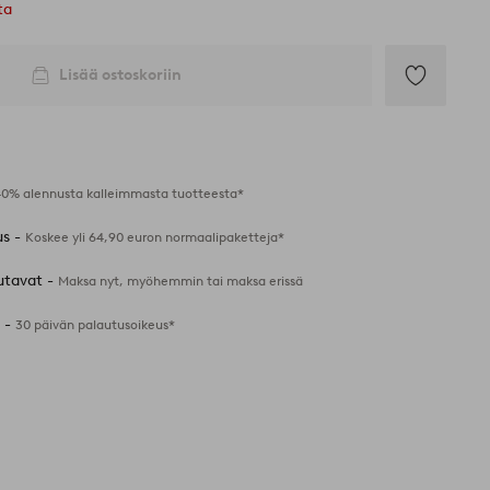
ta
Lisää ostoskoriin
Lisää
suosikkeihin
40% alennusta kalleimmasta tuotteesta*
us -
Koskee yli 64,90 euron normaalipaketteja*
utavat -
Maksa nyt, myöhemmin tai maksa erissä
 -
30 päivän palautusoikeus*