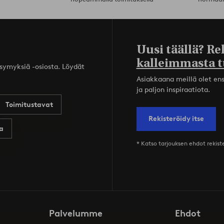
Uusi täällä? Re
kalleimmasta t
ysymyksiä -osiosta. Löydät
Asiakkaana meillä olet ensi
ja paljon inspiraatiota.
Toimitustavat
Rekisteröidy itse
a
* Katso tarjouksen ehdot rekis
Palvelumme
Ehdot