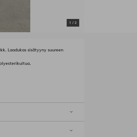
1
/
2
akk. Laadukas sisätyyny suureen
olyesterikuitua.