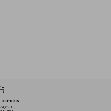
 toimitus
i 64,90 EUR
ipakettia