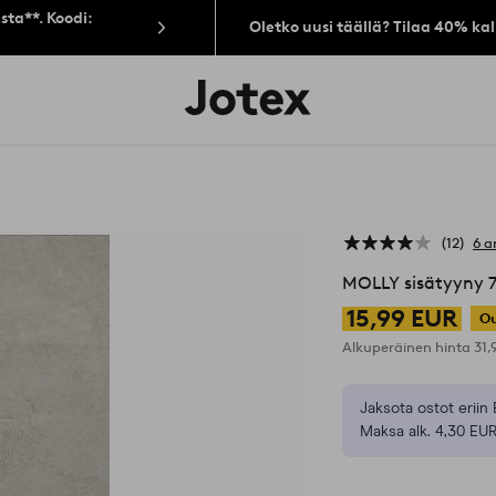
sta**. Koodi:
Oletko uusi täällä? Tilaa 40% ka
Jotex-
logo
–
siirry
aloitussivulle
12
6 a
MOLLY sisätyyny 7
15,99 EUR
Ou
Alkuperäinen hinta
31
Jaksota ostot eriin 
Maksa alk. 4,30 EUR