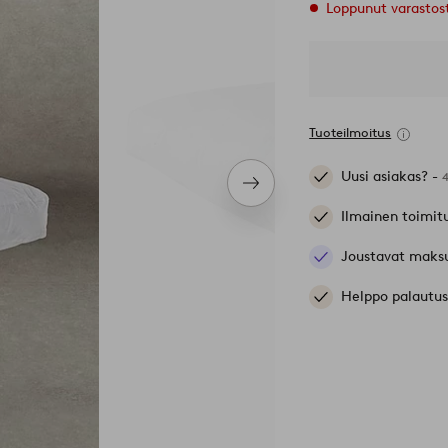
Loppunut varastos
Tuoteilmoitus
Uusi asiakas? -
Seuraava
tuote
Ilmainen toimit
Joustavat maks
Helppo palautus