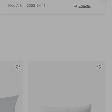
Moa A B —
2022-04-18
Raportoi
Lisää
Lisää
suosikkeihin
suosikkei