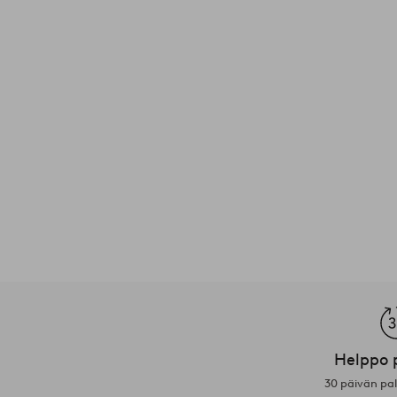
Helppo 
30 päivän pa