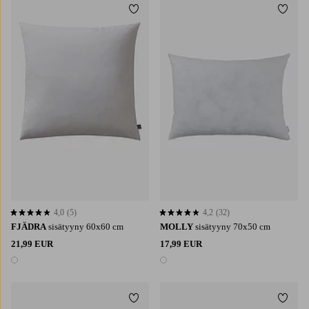
Lisää suosikkeihin
Lisää 
4,0
(5)
4,2
(32)
4,0 perustuen 5 arvosanaan
4,2 perustuen 32 arvosanaan
FJÄDRA
sisätyyny 60x60 cm
MOLLY
sisätyyny 70x50 cm
21,99 EUR
17,99 EUR
1 väri
1 väri
Lisää suosikkeihin
Lisää 