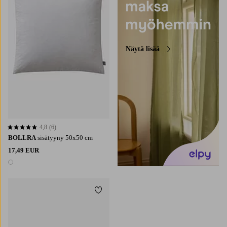
Näytä lisää
4,8
(6)
4,8 perustuen 6 arvosanaan
BOLLRA
sisätyyny 50x50 cm
17,49 EUR
1 väri
Lisää suosikkeihin