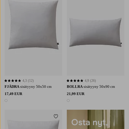
4,3
(12)
4,9
(26)
4,3 perustuen 12 arvosanaan
4,9 perustuen 26 arvosanaan
FJÄDRA
sisätyyny 50x50 cm
BOLLRA
sisätyyny 50x90 cm
17,49 EUR
21,99 EUR
1 väri
1 väri
Lisää suosikkeihin