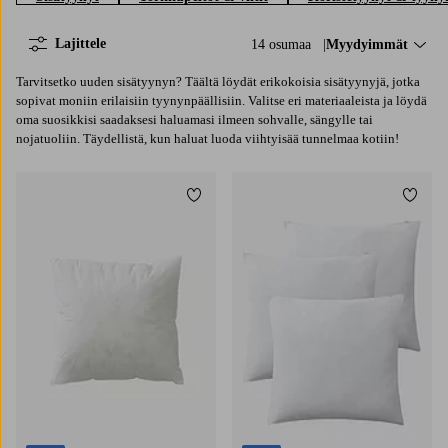
Lajittele
14 osumaa
Lajittele:
Myydyimmät
Tarvitsetko uuden sisätyynyn? Täältä löydät erikokoisia sisätyynyjä, jotka
sopivat moniin erilaisiin tyynynpäällisiin. Valitse eri materiaaleista ja löydä
oma suosikkisi saadaksesi haluamasi ilmeen sohvalle, sängylle tai
nojatuoliin. Täydellistä, kun haluat luoda viihtyisää tunnelmaa kotiin!
Lisää suosikkeihin
Lisää 