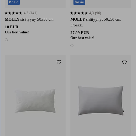
Basic
Basic
4,3
(141)
4,3
(96)
4,3 perustuen 141 arvosanaan
4,3 perustuen 96 arvosanaan
MOLLY
sisätyyny 50x50 cm
MOLLY
sisätyynyt 50x50 cm,
3/pakk.
10 EUR
Our best value!
27,99 EUR
Our best value!
1 väri
1 väri
Lisää suosikkeihin
Lisää 