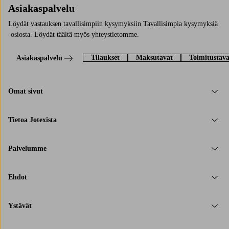
Asiakaspalvelu
Löydät vastauksen tavallisimpiin kysymyksiin Tavallisimpia kysymyksiä
-osiosta. Löydät täältä myös yhteystietomme.
Tilaukset
Maksutavat
Toimitustava
Asiakaspalvelu
Omat sivut
Tietoa Jotexista
Palvelumme
Ehdot
Ystävät