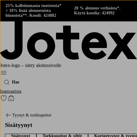
25% kalleimmasta tuotteesta*
20 % alennus verhoista*.
+ 10% lisää alennetuista
Käytä koodia: 424992
hinnoista**. Koodi: 424882
Jotex-logo – siirry aloitussivulle
Menu
Hae
Inspiraatiota
Siirry merkittyihin suosikkituotteisiin
Siirry ostoskoriin
Tyynyt & torkkupeitot
Sisätyynyt
Sisätyynyt
Torkkupeitot & viltit
Koristetyynyt & tyynyn