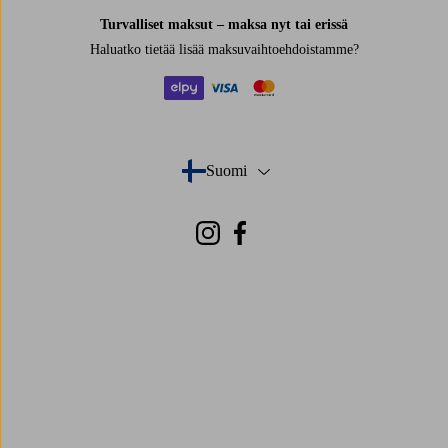
Turvalliset maksut – maksa nyt tai erissä
Haluatko tietää
lisää maksuvaihtoehdoistamme
?
elpy
visa
mastercard
Suomi
- Valitse maa
Instagram
Facebook