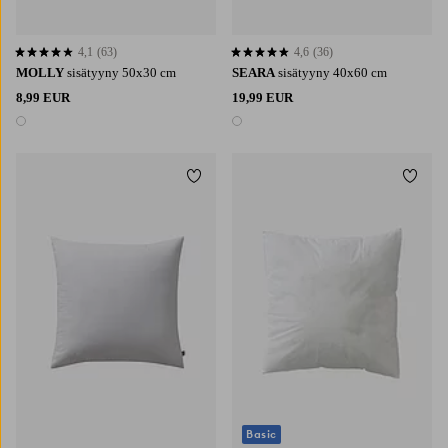
4,1
(63)
4,6
(36)
4,1 perustuen 63 arvosanaan
4,6 perustuen 36 arvosanaan
MOLLY
sisätyyny 50x30 cm
SEARA
sisätyyny 40x60 cm
8,99 EUR
19,99 EUR
1 väri
1 väri
Lisää suosikkeihin
Lisää 
Basic