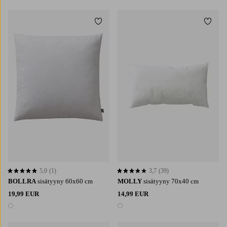
Lisää suosikkeihin
Lisää 
5,0
(1)
3,7
(39)
5,0 perustuen 1 arvosanaan
3,7 perustuen 39 arvosanaan
BOLLRA
sisätyyny 60x60 cm
MOLLY
sisätyyny 70x40 cm
19,99 EUR
14,99 EUR
1 väri
1 väri