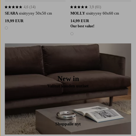
4,6
(14)
3,9
(61)
4,6 perustuen 14 arvosanaan
3,9 perustuen 61 arvosanaan
SEARA
sisätyyny 50x50 cm
MOLLY
sisätyyny 60x60 cm
19,99 EUR
14,99 EUR
Our best value!
1 väri
1 väri
New in
Valitut kauden uutiset
Shoppaile nyt