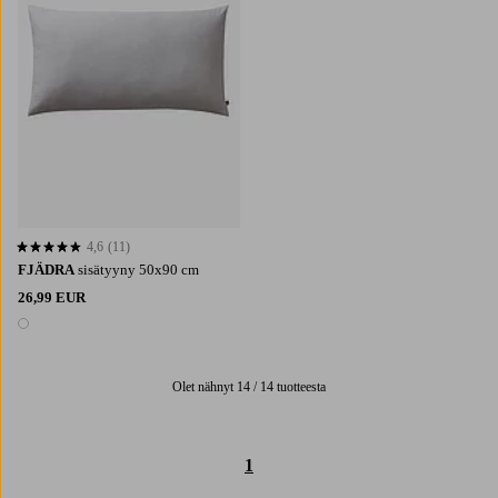
4,6
(11)
4,6 perustuen 11 arvosanaan
FJÄDRA
sisätyyny 50x90 cm
26,99 EUR
1 väri
Olet nähnyt 14 / 14 tuotteesta
1