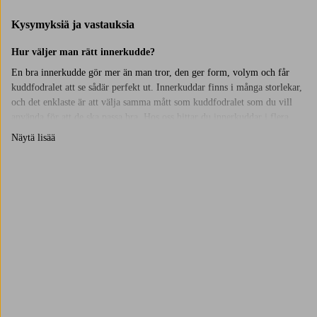
Kysymyksiä ja vastauksia
Hur väljer man rätt innerkudde?
En bra innerkudde gör mer än man tror, den ger form, volym och får
kuddfodralet att se sådär perfekt ut. Innerkuddar finns i många storlekar,
och det enklaste är att välja samma mått som kuddfodralet som du vill
använda för att de ska passa bra. Hos oss hittar du innerkuddar i flera
olika storlekar. De blir perfekta till dina
kuddfodral
i soffan, men även i
Näytä lisää
fåtöljen eller på sängen. Med ett gäng extra kuddar på sängen kan du
enkelt skapa en mjukare och mer ombonad känsla. Kombinera gärna
olika storlekar och använd kuddfodral i en färg som kompletterar dina
sängkläder, så får hela sovrummet ett lyft utan stora förändringar.
Trustpilot