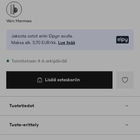
Väri: Harmaa
Jaksota ostot eriin Elpyn avulla.
Elpy
Maksa alk. 5,70 EUR/kk.
Lue lisää
Varastossa
Toimitetaan 4-6 arkipäivää
Lisää ostoskoriin
Lisää
suosikkeih
Tuotetiedot
Tuote-erittely