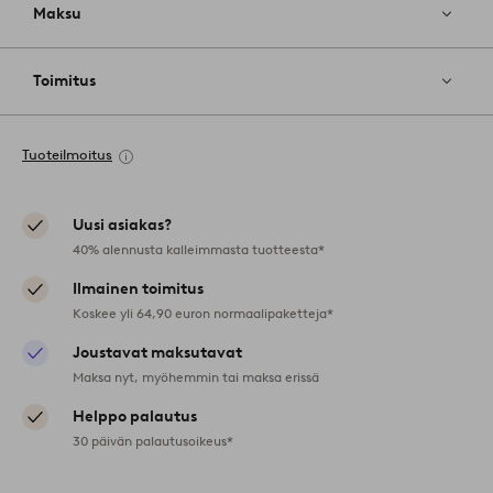
Maksu
Toimitus
Tuoteilmoitus
Uusi asiakas?
40% alennusta kalleimmasta tuotteesta*
Ilmainen toimitus
Koskee yli 64,90 euron normaalipaketteja*
Joustavat maksutavat
Maksa nyt, myöhemmin tai maksa erissä
Helppo palautus
30 päivän palautusoikeus*