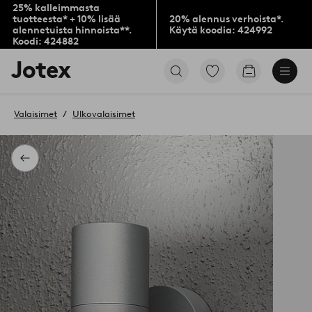
25% kalleimmasta
tuotteesta* + 10% lisää
20% alennus verhoista*.
alennetuista hinnoista**.
Käytä koodia: 424992
Koodi: 424882
Jotex-
Siirry
Siirry
logo
merkittyihin
ostoskoriin
–
suosikkituotteisiin
siirry
Valaisimet
Ulkovalaisimet
aloitussivulle
Takaisin