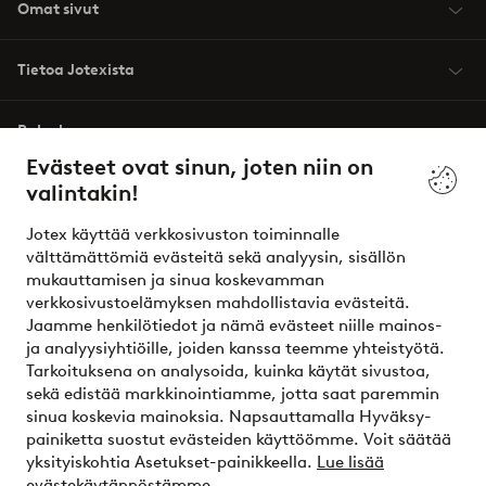
Omat sivut
Tietoa Jotexista
Palvelumme
Evästeet ovat sinun, joten niin on
valintakin!
Ehdot
Jotex käyttää verkkosivuston toiminnalle
Ystävät
välttämättömiä evästeitä sekä analyysin, sisällön
mukauttamisen ja sinua koskevamman
verkkosivustoelämyksen mahdollistavia evästeitä.
Jaamme henkilötiedot ja nämä evästeet niille mainos-
Turvalliset maksut – maksa nyt tai erissä
ja analyysiyhtiöille, joiden kanssa teemme yhteistyötä.
Tarkoituksena on analysoida, kuinka käytät sivustoa,
Haluatko tietää
lisää maksuvaihtoehdoistamme
?
sekä edistää markkinointiamme, jotta saat paremmin
elpy
sinua koskevia mainoksia. Napsauttamalla Hyväksy-
painiketta suostut evästeiden käyttöömme. Voit säätää
yksityiskohtia Asetukset-painikkeella.
Lue lisää
evästekäytännöstämme.