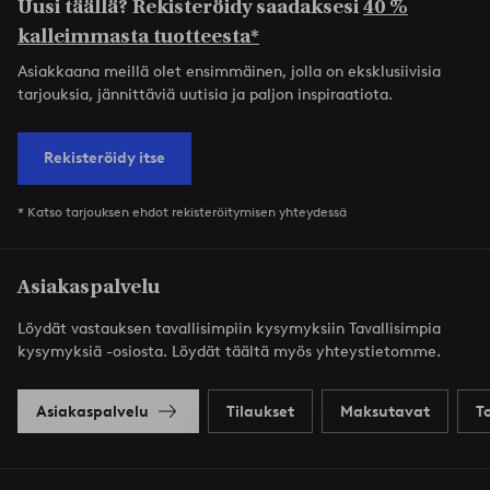
Uusi täällä? Rekisteröidy saadaksesi
40 %
kalleimmasta tuotteesta*
Asiakkaana meillä olet ensimmäinen, jolla on eksklusiivisia
tarjouksia, jännittäviä uutisia ja paljon inspiraatiota.
Rekisteröidy itse
* Katso tarjouksen ehdot rekisteröitymisen yhteydessä
Asiakaspalvelu
Löydät vastauksen tavallisimpiin kysymyksiin Tavallisimpia
kysymyksiä -osiosta. Löydät täältä myös yhteystietomme.
Asiakaspalvelu
Tilaukset
Maksutavat
T