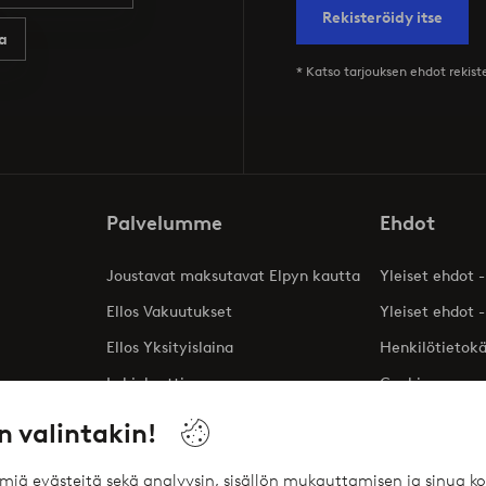
Rekisteröidy itse
a
* Katso tarjouksen ehdot rekis
Palvelumme
Ehdot
Joustavat maksutavat Elpyn kautta
Yleiset ehdot -
Ellos Vakuutukset
Yleiset ehdot -
Ellos Yksityislaina
Henkilötietok
Lahjakortti
Cookies
Affiliates
n valintakin!
ömiä evästeitä sekä analyysin, sisällön mukauttamisen ja sinua