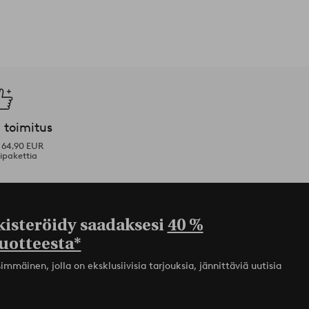
 toimitus
i 64,90 EUR
ipakettia
kisteröidy saadaksesi
40 %
uotteesta*
mmäinen, jolla on eksklusiivisia tarjouksia, jännittäviä uutisia