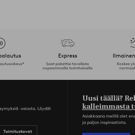
palautus
Express
Ilmainen
lautusoikeus*
Saat pakettisi tavallista
Koskee yl
nopeammalla toimituksella
normaal
Uusi täällä? Re
kalleimmasta t
ysymyksiä -osiosta. Löydät
Asiakkaana meillä olet ensi
ja paljon inspiraatiota.
Toimitustavat