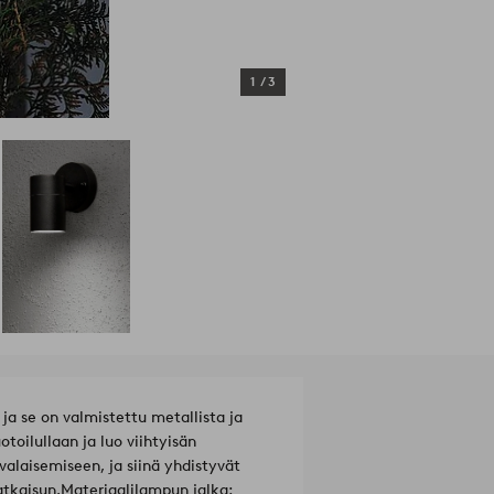
1
/
3
ja se on valmistettu metallista ja
toilullaan ja luo viihtyisän
valaisemiseen, ja siinä yhdistyvät
atkaisun.
Materiaalilampun jalka: