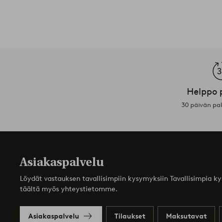
Helppo 
30 päivän pa
Asiakaspalvelu
Löydät vastauksen tavallisimpiin kysymyksiin Tavallisimpia k
täältä myös yhteystietomme.
Asiakaspalvelu
Tilaukset
Maksutavat