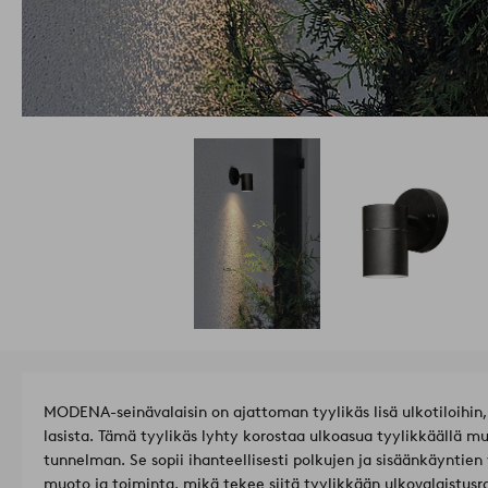
MODENA-seinävalaisin on ajattoman tyylikäs lisä ulkotiloihin, 
lasista. Tämä tyylikäs lyhty korostaa ulkoasua tyylikkäällä muo
tunnelman. Se sopii ihanteellisesti polkujen ja sisäänkäyntien 
muoto ja toiminta, mikä tekee siitä tyylikkään ulkovalaistusr