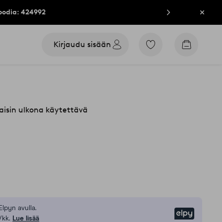
oodia: 424992
Sulje
Kirjaudu sisään
Siirry
Siirry
merkittyihin
ostoskori
suosikkituotteisiin
isin ulkona käytettävä
Elpyn avulla.
Elpy
/kk.
Lue lisää