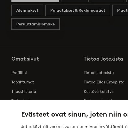
Alennukset
Palautukset & Reklamaatiot
Muut
Peruuttamislomake
Omat sivut
Tietoa Jotexista
Profiilini
Tietoa Jotexista
Tapahtumat
Tietoa Ellos Groupista
Tilaushistoria
Kestävä kehitys
Tarjoukset
Business inquiries
Saavutettavuusseloste
Evästeet ovat sinun, joten niin o
Jotex käyttää verkkosivuston toiminnalle välttämätt