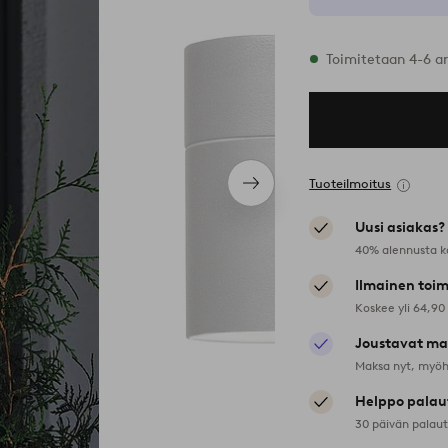
Varastossa
Toimitetaan 4-6 a
Tuoteilmoitus
Seuraava
tuote
Uusi asiakas?
40% alennusta k
Ilmainen toim
Koskee yli 64,90
Joustavat ma
Maksa nyt, myöh
Helppo palau
30 päivän palau