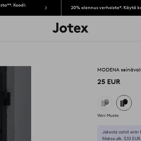
sta**. Koodi:
20% alennus verhoista*. Käytä k
Jotex-
logo
–
siirry
aloitussivulle
MODENA seinävala
25 EUR
Väri: Musta
Jaksota ostot eriin 
Maksa alk. 5,10 EUR