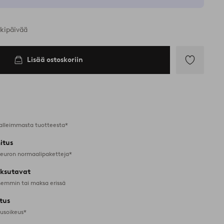
rkipäivää
Lisää ostoskoriin
Lisää
suosikkeihin
alleimmasta tuotteesta*
itus
 euron normaalipaketteja*
ksutavat
emmin tai maksa erissä
tus
tusoikeus*