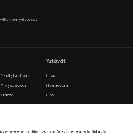
teröitymisen yhteydessä
Ystävät
 Yksityisasiakas
Ellos
 Yritysasiakas
Homeroom
äytäntö
Elpy
 koskevamman verkkosivustoelämyksen mahdollistavia