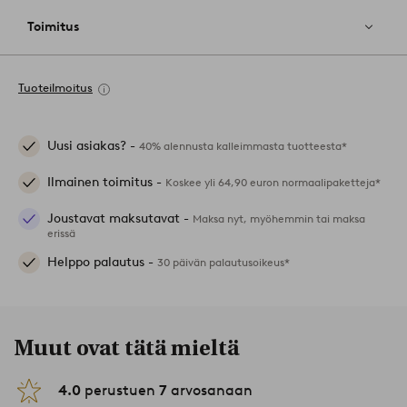
Toimitus
Tuoteilmoitus
Uusi asiakas? -
40% alennusta kalleimmasta tuotteesta*
Ilmainen toimitus -
Koskee yli 64,90 euron normaalipaketteja*
Joustavat maksutavat -
Maksa nyt, myöhemmin tai maksa
erissä
Helppo palautus -
30 päivän palautusoikeus*
Muut ovat tätä mieltä
4.0
perustuen
7
arvosanaan