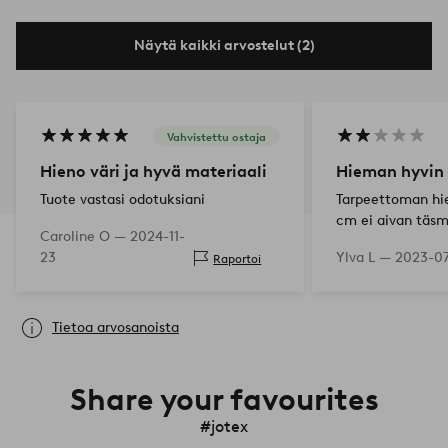
Näytä kaikki arvostelut (2)
Vahvistettu ostaja
Hieno väri ja hyvä materiaali
Hieman hyvin 
Tuote vastasi odotuksiani
Tarpeettoman hi
cm ei aivan täsm
Caroline O —
2024-11-
senttimetrejä s
23
Ylva L —
2023-07
Raportoi
suuntiin aiheutt
”unen"tyynyn isä
Lisäksi materiaa
Tietoa arvosanoista
Share your favourites
#jotex