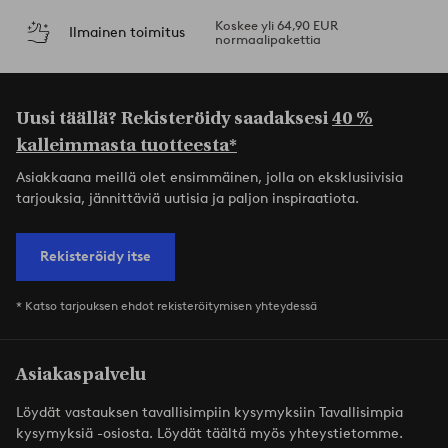
Koskee yli 64,90 EUR
Ilmainen toimitus
normaalipakettia
Uusi täällä? Rekisteröidy saadaksesi
40 %
kalleimmasta tuotteesta*
Asiakkaana meillä olet ensimmäinen, jolla on eksklusiivisia
tarjouksia, jännittäviä uutisia ja paljon inspiraatiota.
Rekisteröidy itse
* Katso tarjouksen ehdot rekisteröitymisen yhteydessä
Asiakaspalvelu
Löydät vastauksen tavallisimpiin kysymyksiin Tavallisimpia
kysymyksiä -osiosta. Löydät täältä myös yhteystietomme.