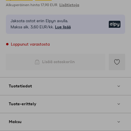
Alkuperäinen hinta
17,90 EUR
Lisätietoja
Jaksota ostot eriin Elpyn avulla.
Elpy
Maksa alk. 3,60 EUR/kk.
Lue lisää
Loppunut varastosta
Lisää ostoskoriin
Lisää
suosikkeih
Tuotetiedot
Tuote-erittely
Maksu