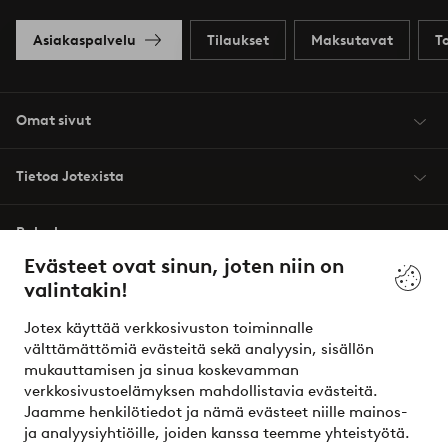
Asiakaspalvelu
Tilaukset
Maksutavat
T
Omat sivut
Tietoa Jotexista
Palvelumme
Evästeet ovat sinun, joten niin on
valintakin!
Ehdot
Jotex käyttää verkkosivuston toiminnalle
Ystävät
välttämättömiä evästeitä sekä analyysin, sisällön
mukauttamisen ja sinua koskevamman
verkkosivustoelämyksen mahdollistavia evästeitä.
Jaamme henkilötiedot ja nämä evästeet niille mainos-
Turvalliset maksut – maksa nyt tai erissä
ja analyysiyhtiöille, joiden kanssa teemme yhteistyötä.