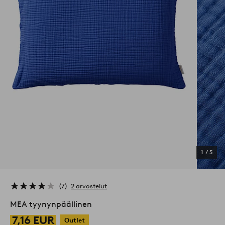
1
/
5
7
2 arvostelut
MEA tyynynpäällinen
7,16 EUR
Outlet