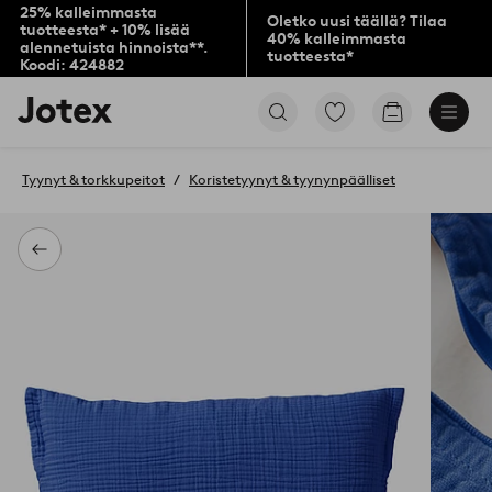
25% kalleimmasta
Oletko uusi täällä? Tilaa
tuotteesta* + 10% lisää
40% kalleimmasta
alennetuista hinnoista**.
tuotteesta*
Koodi: 424882
Jotex-
Siirry
Siirry
logo
merkittyihin
ostoskoriin
–
suosikkituotteisiin
siirry
Tyynyt & torkkupeitot
Koristetyynyt & tyynynpäälliset
aloitussivulle
Takaisin