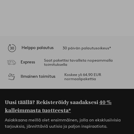
Helppo palautus
30 päivän palautusoikeus*
Saat pakettisi tavallista nopeammalla
Express
toimituksella
Koskee yli 64,90 EUR
Ilmainen toimitus
normaalipakettia
Uusi täällä? Rekisteröidy saadaksesi
40 %
kalleimmasta tuotteesta*
Asiakkaana meillä olet ensimmäinen, jolla on eksklusiivisia
tarjouksia, jännittäviä uutisia ja paljon inspiraatiota.