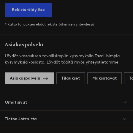
Rekisteröidy itse
* Katso tarjouksen ehdot rekisteröitymisen yhteydessä
Asiakaspalvelu
Löydät vastauksen tavallisimpiin kysymyksiin Tavallisimpia
kysymyksiä -osiosta. Löydät täältä myös yhteystietomme.
Asiakaspalvelu
Tilaukset
Maksutavat
T
Omat sivut
Tietoa Jotexista