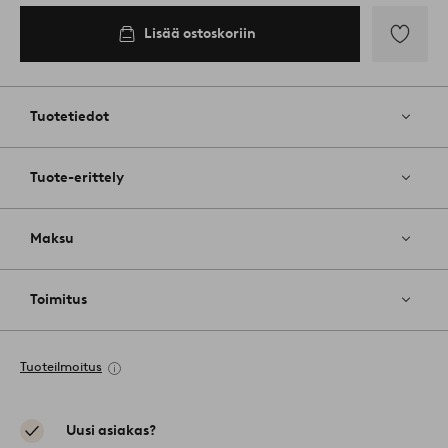
Lisää ostoskoriin
Lisää
suosikkeih
Tuotetiedot
Tuote-erittely
Maksu
Toimitus
Tuoteilmoitus
Uusi asiakas?