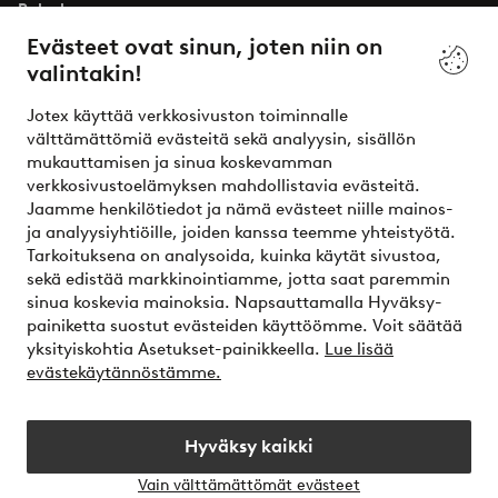
Palvelumme
Evästeet ovat sinun, joten niin on
valintakin!
Ehdot
Jotex käyttää verkkosivuston toiminnalle
Ystävät
välttämättömiä evästeitä sekä analyysin, sisällön
mukauttamisen ja sinua koskevamman
verkkosivustoelämyksen mahdollistavia evästeitä.
Jaamme henkilötiedot ja nämä evästeet niille mainos-
Turvalliset maksut – maksa nyt tai erissä
ja analyysiyhtiöille, joiden kanssa teemme yhteistyötä.
Tarkoituksena on analysoida, kuinka käytät sivustoa,
Haluatko tietää
lisää maksuvaihtoehdoistamme
?
sekä edistää markkinointiamme, jotta saat paremmin
elpy
sinua koskevia mainoksia. Napsauttamalla Hyväksy-
painiketta suostut evästeiden käyttöömme. Voit säätää
yksityiskohtia Asetukset-painikkeella.
Lue lisää
evästekäytännöstämme.
Suomi - Valitse maa
Hyväksy kaikki
Instagram
Facebook
Vain välttämättömät evästeet
Avaa