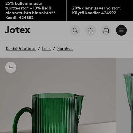
25% kalleimmasta
tuotteesta* + 10% lisää
20% alennus verhoista*.
alennetuista hinnoista**.
Käytä koodia: 424992
Koodi: 424882
Jotex-
Siirry
Siirry
logo
merkittyihin
ostoskoriin
–
suosikkituotteisiin
siirry
Keittiö & kattaus
Lasit
Karahvit
aloitussivulle
Takaisin