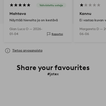
Vahvistettu ostaja
Mahtava
Kannu
Näyttää hienolta ja on kestävä
Ei vastaa kuvan v
Gian Luca O —
2026-
Margareta D —
2
01-04
06-06
Raportoi
Tietoa arvosanoista
Share your favourites
#jotex