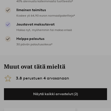
40% alennusta kalleimmasta tuotteesta*
Ilmainen toimitus
Koskee yli 64,90 euron normaalipaketteja*
Joustavat maksutavat
Maksa nyt, myöhemmin tai maksa erissä
Helppo palautus
30 päivän palautusoikeus*
Muut ovat tätä mieltä
3.8
perustuen
4
arvosanaan
Näytä kaikki arvostelut (2)