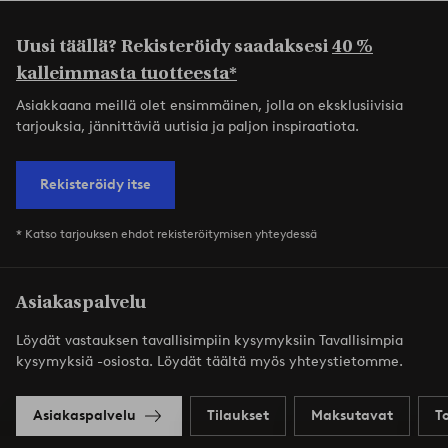
Uusi täällä? Rekisteröidy saadaksesi
40 %
kalleimmasta tuotteesta*
Asiakkaana meillä olet ensimmäinen, jolla on eksklusiivisia
tarjouksia, jännittäviä uutisia ja paljon inspiraatiota.
Rekisteröidy itse
* Katso tarjouksen ehdot rekisteröitymisen yhteydessä
Asiakaspalvelu
Löydät vastauksen tavallisimpiin kysymyksiin Tavallisimpia
kysymyksiä -osiosta. Löydät täältä myös yhteystietomme.
Asiakaspalvelu
Tilaukset
Maksutavat
T