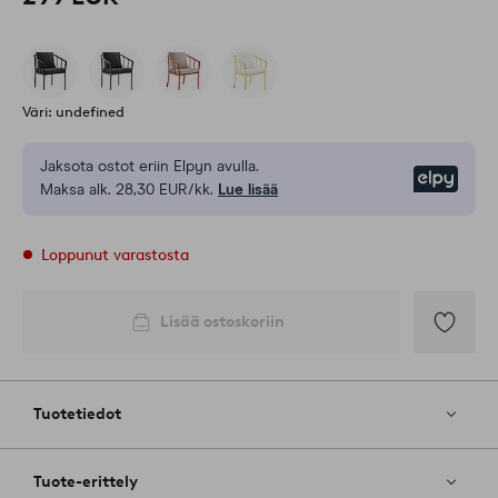
Väri: undefined
Jaksota ostot eriin Elpyn avulla.
Elpy
Maksa alk. 28,30 EUR/kk.
Lue lisää
Loppunut varastosta
Lisää ostoskoriin
Lisää
suosikkeih
Tuotetiedot
Tuote-erittely