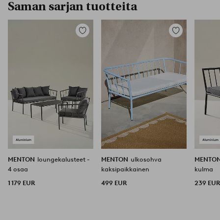
Saman sarjan tuotteita
Lisää
Lisää
suosikkeihin
suosikkeihin
MENTON
loungekalusteet -
MENTON
ulkosohva
MENTO
4 osaa
kaksipaikkainen
kulma
1 179 EUR
499 EUR
239 EU