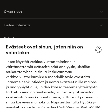
Omat sivut
Tietoa Jotexista
Palvelumme
Evästeet ovat sinun, joten niin on
valintakin!
Ehdot
Jotex käyttää verkkosivuston toiminnalle
Ystävät
välttämättömiä evästeitä sekä analyysin, sisällön
mukauttamisen ja sinua koskevamman
verkkosivustoelämyksen mahdollistavia evästeitä.
Jaamme henkilötiedot ja nämä evästeet niille mainos-
Turvalliset maksut – maksa nyt tai erissä
ja analyysiyhtiöille, joiden kanssa teemme yhteistyötä.
Tarkoituksena on analysoida, kuinka käytät sivustoa,
Haluatko tietää
lisää maksuvaihtoehdoistamme
?
sekä edistää markkinointiamme, jotta saat paremmin
elpy
sinua koskevia mainoksia. Napsauttamalla Hyväksy-
painiketta suostut evästeiden käyttöömme. Voit säätää