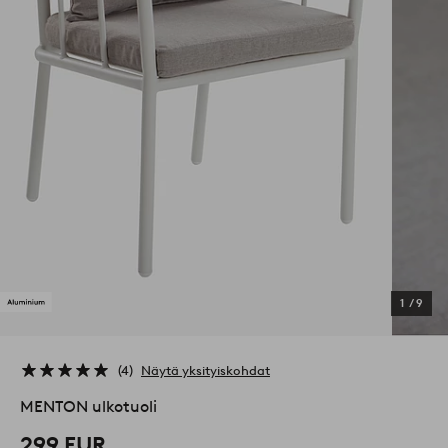
1
/
9
4
Näytä yksityiskohdat
MENTON ulkotuoli
299 EUR