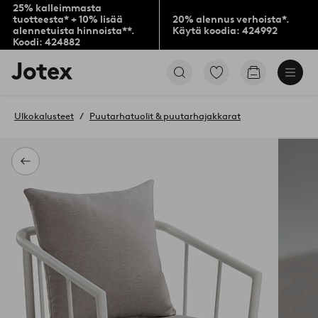
25% kalleimmasta
tuotteesta* + 10% lisää
20% alennus verhoista*.
alennetuista hinnoista**.
Käytä koodia: 424992
Koodi: 424882
Jotex-
Siirry
Siirry
logo
merkittyihin
ostoskoriin
–
suosikkituotteisiin
siirry
Ulkokalusteet
Puutarhatuolit & puutarhajakkarat
aloitussivulle
Takaisin