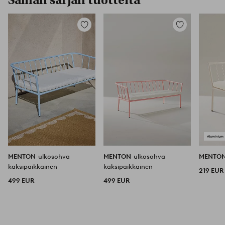
Saman sarjan tuotteita
Lisää
Lisää
suosikkeihin
suosikkeihin
MENTON
ulkosohva
MENTON
ulkosohva
MENTO
kaksipaikkainen
kaksipaikkainen
219 EUR
499 EUR
499 EUR