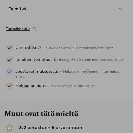
Toimitus
Tuoteilmoitus
Uusi asiakas? -
40% alennusta kalleimmasta tuotteesta*
Ilmainen toimitus -
Koskee yli 64,90 euron normaalipaketteja*
Joustavat maksutavat -
Maksa nyt, myöhemmin tai maksa
erissä
Helppo palautus -
30 päivän palautusoikeus*
Muut ovat tätä mieltä
3.2
perustuen
5
arvosanaan