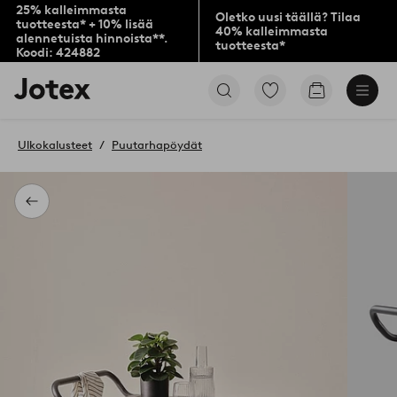
25% kalleimmasta
Oletko uusi täällä? Tilaa
tuotteesta* + 10% lisää
40% kalleimmasta
alennetuista hinnoista**.
tuotteesta*
Koodi: 424882
Jotex-
Siirry
Siirry
logo
merkittyihin
ostoskoriin
–
suosikkituotteisiin
siirry
Ulkokalusteet
Puutarhapöydät
aloitussivulle
Takaisin