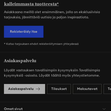
kalleimmasta tuotteesta*
Asiakkaana meillä olet ensimmäinen, jolla on eksklusiivisia
tarjouksia, jännittäviä uutisia ja paljon inspiraatiota.
Rekisteröidy itse
* Katso tarjouksen ehdot rekisteröitymisen yhteydessä
Asiakaspalvelu
Löydät vastauksen tavallisimpiin kysymyksiin Tavallisimpia
kysymyksiä -osiosta. Löydät täältä myös yhteystietomme.
Asiakaspalvelu
Tilaukset
Maksutavat
T
Omat sivut