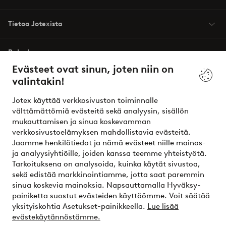
Tietoa Jotexista
Palvelumme
Evästeet ovat sinun, joten niin on
valintakin!
Ehdot
Jotex käyttää verkkosivuston toiminnalle
Ystävät
välttämättömiä evästeitä sekä analyysin, sisällön
mukauttamisen ja sinua koskevamman
verkkosivustoelämyksen mahdollistavia evästeitä.
Jaamme henkilötiedot ja nämä evästeet niille mainos-
Turvalliset maksut – maksa nyt tai erissä
ja analyysiyhtiöille, joiden kanssa teemme yhteistyötä.
Tarkoituksena on analysoida, kuinka käytät sivustoa,
Haluatko tietää
lisää maksuvaihtoehdoistamme
?
sekä edistää markkinointiamme, jotta saat paremmin
elpy
sinua koskevia mainoksia. Napsauttamalla Hyväksy-
painiketta suostut evästeiden käyttöömme. Voit säätää
yksityiskohtia Asetukset-painikkeella.
Lue lisää
evästekäytännöstämme.