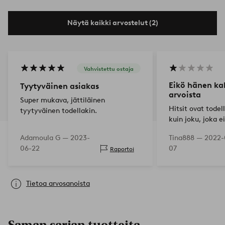
Näytä kaikki arvostelut (2)
Vahvistettu ostaja
Eikö hänen kal
Tyytyväinen asiakas
arvoista
Super mukava, jättiläinen
Hitsit ovat todel
tyytyväinen todellakin.
kuin joku, joka ei
yksinkertaisesti 
Adamoula G —
2023-
Tina888 —
2022-
jotenkin yhteen.
06-22
07
Raportoi
valmistettu yhd
Tietoa arvosanoista