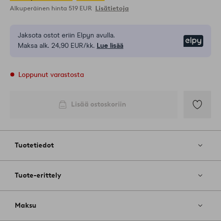
Alkuperäinen hinta
519 EUR
Lisätietoja
Jaksota ostot eriin Elpyn avulla.
Elpy
Maksa alk. 24,90 EUR/kk.
Lue lisää
Loppunut varastosta
Lisää ostoskoriin
Lisää
suosikkeih
Tuotetiedot
Tuote-erittely
Maksu