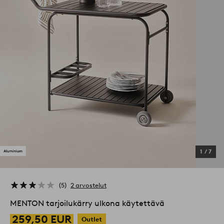
1
/
7
5
2 arvostelut
MENTON tarjoilukärry ulkona käytettävä
259,50 EUR
Outlet